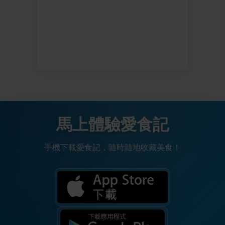
馬上體驗愛食記
手機下載愛食記，隨時隨地收藏美食！