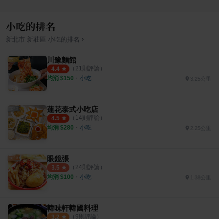
小吃的排名
›
新北市
新莊區
小吃
的排名
川豫麵館
（
21
則評論）
4.4
均消 $
150
・
小吃
3.25公里
蓮花泰式小吃店
（
14
則評論）
4.5
均消 $
280
・
小吃
2.25公里
眼鏡張
（
24
則評論）
3.5
均消 $
100
・
小吃
1.38公里
韓味軒韓國料理
（
9
則評論）
3.2