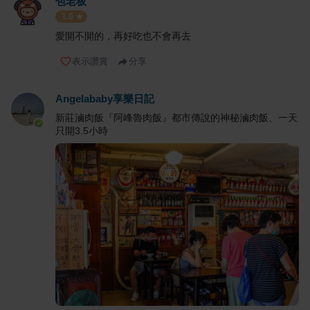
包老板
1.0
愛開不開的，再好吃也不會再去
表示讚賞
分享
Angelababy享樂日記
新莊滷肉飯『阿峰魯肉飯』都市傳說的神秘滷肉飯、一天
只開3.5小時