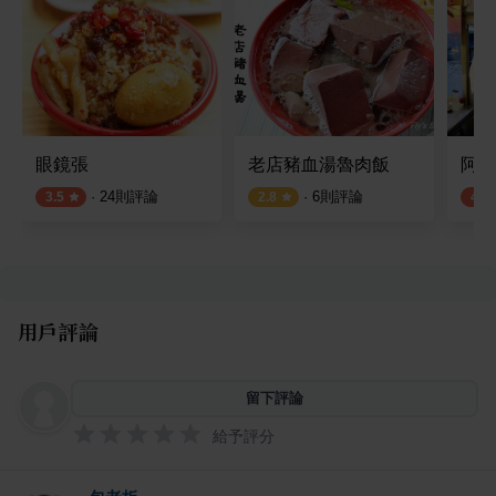
眼鏡張
老店豬血湯魯肉飯
阿興
·
24
則評論
·
6
則評論
3.5
2.8
4.0
用戶評論
留下評論
給予評分