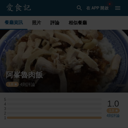
在 APP 開啟
餐廳資訊
照片
評論
相似餐廳
阿峯魯肉飯
4
則評論
·
1.0
5
1.0
5 星：0 則評論
4
4 星：0 則評論
3
3 星：0 則評論
1.0
2
2 星：0 則評論
4
則評論
1
1 星：1 則評論