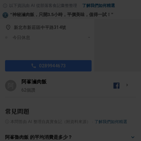
以下資訊由 AI 從部落客食記彙整整理
·
了解我們如何精選
“
神秘滷肉飯，只開3.5小時，平價美味，值得一試！
”
新北市新莊區中平路314號
今日休息
0289944673
阿峯滷肉飯
阿
62
個讚
常見問題
ⓘ
本問答由 AI 整理自真實食記（附資料來源）
·
了解我們如何精選
阿峯魯肉飯 的平均消費是多少？