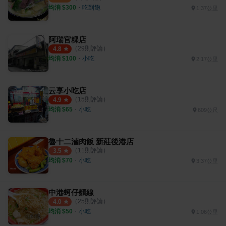
均消 $
300
・
吃到飽
1.37公里
阿瑞官粿店
（
29
則評論）
4.8
均消 $
100
・
小吃
2.17公里
云享小吃店
（
15
則評論）
4.9
均消 $
65
・
小吃
609公尺
魯十二滷肉飯 新莊後港店
（
11
則評論）
3.5
均消 $
70
・
小吃
3.37公里
中港蚵仔麵線
（
25
則評論）
4.0
均消 $
50
・
小吃
1.06公里