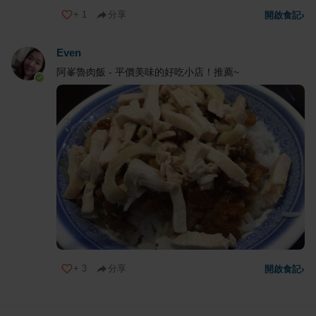
+
1
分享
開啟食記
›
Even
阿峯魯肉飯 - 平價美味的好吃小店！推薦~
+
3
分享
開啟食記
›