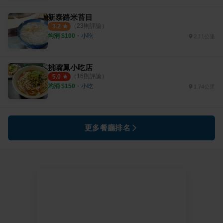
新泰路米苔目
（
23
則評論）
3.2
均消 $
100
・
小吃
2.11公里
挑嘴鳳小吃店
（
16
則評論）
5.0
均消 $
150
・
小吃
1.74公里
更多餐廳排名