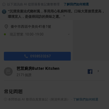
以下資訊由 AI 從部落客食記彙整整理
·
了解我們如何精選
“
沉浸浪漫法式鄉村風，享用用心私廚料理。口味大眾接受度高，
環境宜人，是值得回訪的美味之選。
”
臺中市西區中美街41巷1號
現正營業: 10:00-19:00
0938533267
芭荳廚房Butter Kitchen
芭
2171
個讚
常見問題
ⓘ
本問答由 AI 整理自真實食記（附資料來源）
·
了解我們如何精選