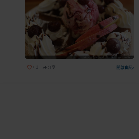
+
1
分享
開啟食記
›