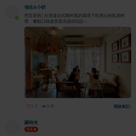
強生&小吠
芭荳廚房│在浪漫法式鄉村風的環境下吃用心的私廚料
理，餐點口味接受度高值得回訪～
+
1
分享
開啟食記
›
羅時光
5.0