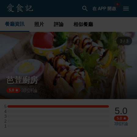
在 APP 開啟
餐廳資訊
照片
評論
相似餐廳
1
/
3
芭荳廚房
3
則評論
·
5.0
5
5.0
5 星：1 則評論
4
4 星：0 則評論
3
3 星：0 則評論
5.0
2
2 星：0 則評論
3
則評論
1
1 星：0 則評論