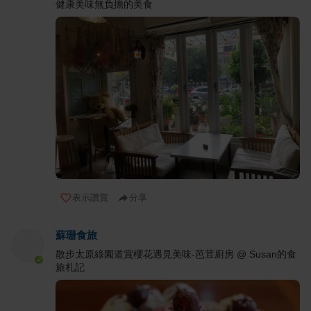
健康美味無負擔的美食
表示讚賞
分享
蘇珊食旅
散步太原綠園道賞櫻花遇見美味-芭荳廚房 @ Susan的食
旅札記