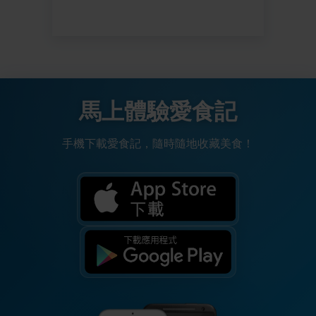
馬上體驗愛食記
手機下載愛食記，隨時隨地收藏美食！