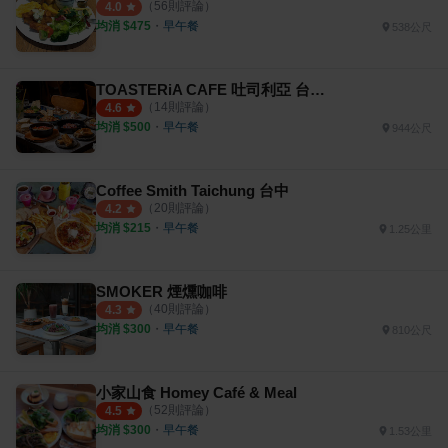
（
56
則評論）
4.0
均消 $
475
・
早午餐
538公尺
TOASTERiA CAFE 吐司利亞 台中PARK2店
（
14
則評論）
4.6
均消 $
500
・
早午餐
944公尺
Coffee Smith Taichung 台中
（
20
則評論）
4.2
均消 $
215
・
早午餐
1.25公里
SMOKER 煙燻咖啡
（
40
則評論）
4.3
均消 $
300
・
早午餐
810公尺
小家山食 Homey Café & Meal
（
52
則評論）
4.5
均消 $
300
・
早午餐
1.53公里