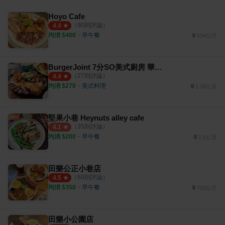
Hoyo Cafe
（
90
則評論）
4.4
均消 $
400
・
早午餐
534公尺
BurgerJoint 7分SO美式廚房 華美店
（
27
則評論）
4.4
均消 $
270
・
美式料理
1.26公里
堅果小巷 Heynuts alley cafe
（
35
則評論）
4.1
均消 $
200
・
早午餐
1.5公里
田樂公正小巷店
（
60
則評論）
4.5
均消 $
350
・
早午餐
793公尺
田樂小公園店