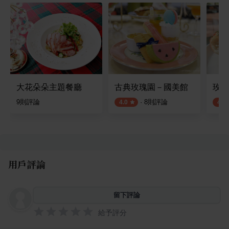
大花朵朵主題餐廳
古典玫瑰園－國美館
玫瑰
9
則評論
·
8
則評論
4.0
4.2
用戶評論
留下評論
給予評分