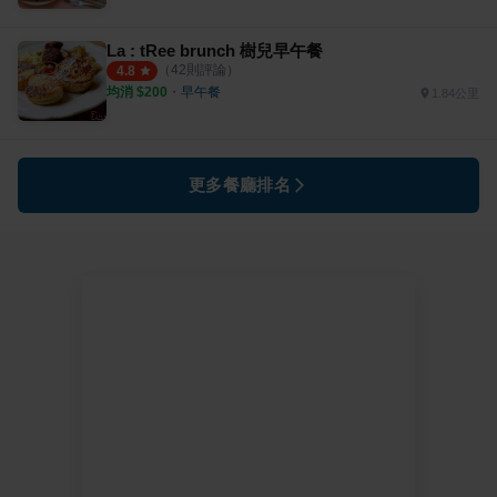
La : tRee brunch 樹兒早午餐
（
42
則評論）
4.8
均消 $
200
・
早午餐
1.84公里
更多餐廳排名