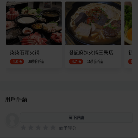
柒柒石頭火鍋
發記麻辣火鍋三民店
初、
·
38
則評論
·
15
則評論
4.8
4.7
5.0
用戶評論
留下評論
給予評分