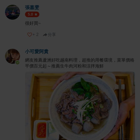
張嘉雯
5.0
很好買~
+
2
分享
小可愛阿貴
網友推薦蘆洲好吃越南料理，超推的用餐環境，菜單價格
平價百元起～推薦生牛肉河粉和涼拌海鮮