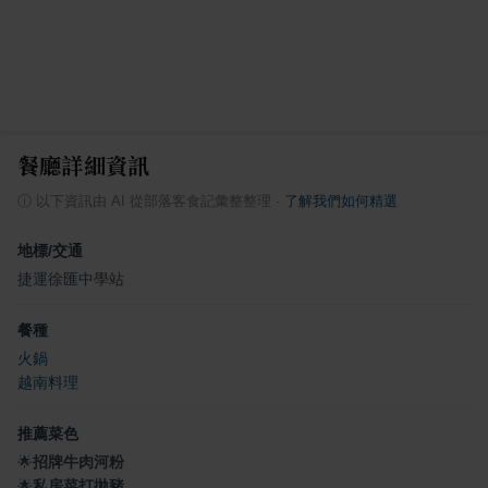
餐廳詳細資訊
ⓘ
以下資訊由 AI 從部落客食記彙整整理
·
了解我們如何精選
地標/交通
捷運徐匯中學站
餐種
火鍋
越南料理
推薦菜色
🌟
招牌牛肉河粉
🌟
私房菜打拋豬