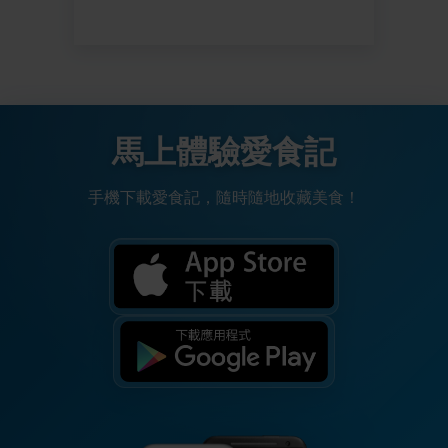
馬上體驗愛食記
手機下載愛食記，隨時隨地收藏美食！