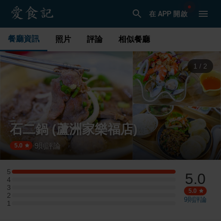
在 APP 開啟
餐廳資訊
照片
評論
相似餐廳
1
/
2
石二鍋 (蘆洲家樂福店)
9
則評論
·
5.0
5
5.0
5 星：1 則評論
4
4 星：0 則評論
3
3 星：0 則評論
5.0
2
2 星：0 則評論
9
則評論
1
1 星：0 則評論