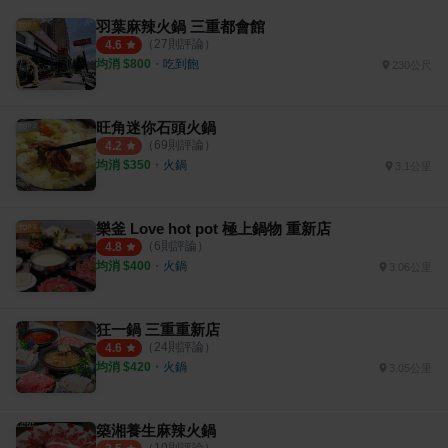
羽葉麻辣火鍋 三重都會館
（
27
則評論）
4.6
均消 $
800
・
吃到飽
230公尺
旺角迷你石頭火鍋
（
69
則評論）
4.2
均消 $
350
・
火鍋
3.1公里
樂釜 Love hot pot 極上鍋物 重新店
（
6
則評論）
4.8
均消 $
400
・
火鍋
3.06公里
狂一鍋 三重重新店
（
24
則評論）
4.6
均消 $
420
・
火鍋
3.05公里
築湘養生麻辣火鍋