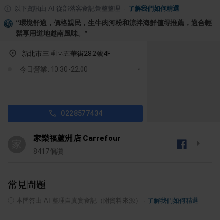
以下資訊由 AI 從部落客食記彙整整理
·
了解我們如何精選
“
環境舒適，價格親民，生牛肉河粉和涼拌海鮮值得推薦，適合輕
鬆享用道地越南風味。
”
新北市三重區五華街282號4F
今日營業: 10:30-22:00
0228577434
家樂福蘆洲店 Carrefour
家
8417
個讚
常見問題
ⓘ
本問答由 AI 整理自真實食記（附資料來源）
·
了解我們如何精選