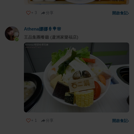
+
3
分享
開啟食記
›
Athena娜娜🍦🍭🌸
王品集團餐廳 (蘆洲家樂福店)
+
1
分享
開啟食記
›