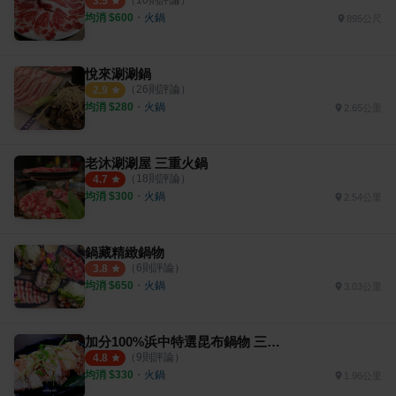
（
10
則評論）
3.5
均消 $
600
・
火鍋
895公尺
悅來涮涮鍋
（
26
則評論）
2.9
均消 $
280
・
火鍋
2.65公里
老沐涮涮屋 三重火鍋
（
18
則評論）
4.7
均消 $
300
・
火鍋
2.54公里
鍋藏精緻鍋物
（
6
則評論）
3.8
均消 $
650
・
火鍋
3.03公里
加分100%浜中特選昆布鍋物 三重正義店
（
9
則評論）
4.8
均消 $
330
・
火鍋
1.96公里