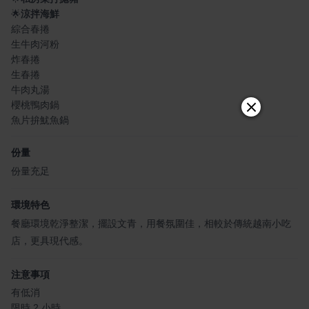
🌟
涼拌海鮮
綜合春捲
生牛肉河粉
炸春捲
生春捲
牛肉丸湯
櫻桃鴨肉鍋
魚片拚魷魚鍋
份量
份量充足
環境特色
餐廳環境乾淨整潔，擺設文青，用餐氛圍佳，相較於傳統越南小吃
店，更具現代感。
注意事項
有低消
限時 2 小時