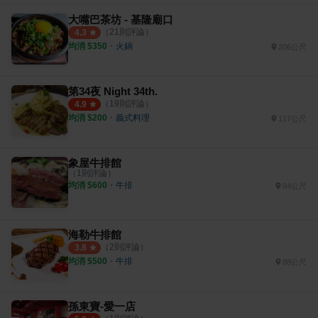
大嘴巴茶坊 - 基隆廟口
（
21
則評論）
4.3
均消 $
350
・
火鍋
206公尺
第34夜 Night 34th.
（
19
則評論）
4.9
均消 $
200
・
義式料理
117公尺
象屋牛排館
（
1
則評論）
均消 $
600
・
牛排
94公尺
海勒牛排館
（
2
則評論）
3.8
均消 $
500
・
牛排
88公尺
孫東寶-愛一店