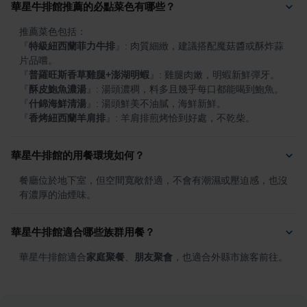
華星牛排館推薦的必點菜色有哪些？
『
特級紐西蘭菲力牛排
』
: 肉質細緻，建議搭配魔菇醬或酥炸蒜
『
普羅旺斯香草雞腿+澎湖明蝦
』
『
酥皮鮑魚濃湯
』
『
什錦海鮮清湯
』
『
香烤紐西蘭羊肩排
』
: 羊肩排煎烤恰到好處，不乾柴。
華星牛排館的用餐環境如何？
餐廳位於地下室，但空間寬敞舒適，不會有潮濕或壓迫感，也沒
有濃厚的油煙味。
華星牛排館適合哪些族群用餐？
華星牛排館適合
家庭聚餐
、
朋友聚會
，也適合外縣市旅客前往。