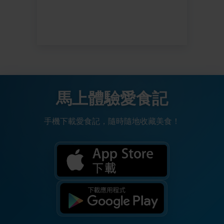
馬上體驗愛食記
手機下載愛食記，隨時隨地收藏美食！