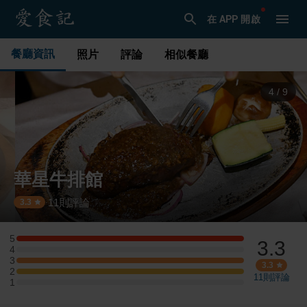
在 APP 開啟
餐廳資訊
照片
評論
相似餐廳
4
/
9
華星牛排館
11
則評論
·
3.3
5
3.3
5 星：1 則評論
4
4 星：0 則評論
3
3 星：1 則評論
3.3
2
2 星：1 則評論
11
則評論
1
1 星：0 則評論