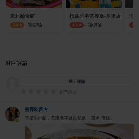
東北麵食館
檀島香港茶餐廳-基隆店
海之
·
3
則評論
·
2
則評論
3.0
4.2
4.2
用戶評論
留下評論
給予評分
翹臀吃四方
華星牛排館，基隆老字號西餐廳 （菜單 價錢）