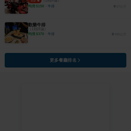
（
1
則評論）
5.0
均消 $
150
・
牛排
67公尺
歡樂牛排
（
1
則評論）
均消 $
370
・
牛排
496公尺
更多餐廳排名