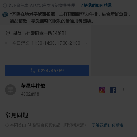
以下資訊由 AI 從部落客食記彙整整理
·
了解我們如何精選
“
基隆在地老字號西餐廳，主打紐西蘭菲力牛排，結合新鮮魚貨，
湯品精緻，享受無時間限制的舒適用餐體驗。
”
基隆市仁愛區孝一路54號B1
今日營業: 11:30-14:30, 17:30-21:00
0224246789
華星牛排館
華
4632
個讚
常見問題
ⓘ
本問答由 AI 整理自真實食記（附資料來源）
·
了解我們如何精選