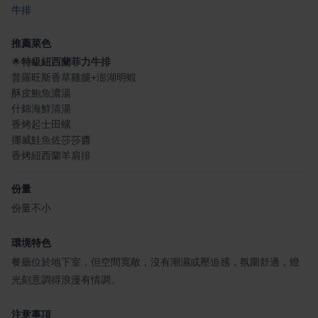
牛排
推薦菜色
🌟
特級紐西蘭菲力牛排
普羅旺斯香草雞腿+澎湖明蝦
酥皮鮑魚濃湯
什錦海鮮清湯
香烤起士田螺
挪威鮭魚佐莎莎醬
香烤紐西蘭羊肩排
份量
份量不小
環境特色
餐廳位於地下室，但空間寬敞，沒有潮濕或壓迫感，氛圍舒適，燈
光刻意調得浪漫有情調。
注意事項