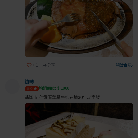
+
1
分享
開啟食記
›
旋轉
均消價位: $
1000
5.0
基隆市-仁愛區華星牛排在地30年老字號