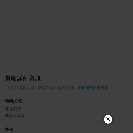
餐廳詳細資訊
ⓘ
以下資訊由 AI 從部落客食記彙整整理
·
了解我們如何精選
地標/交通
基隆夜市
基隆火車站
餐種