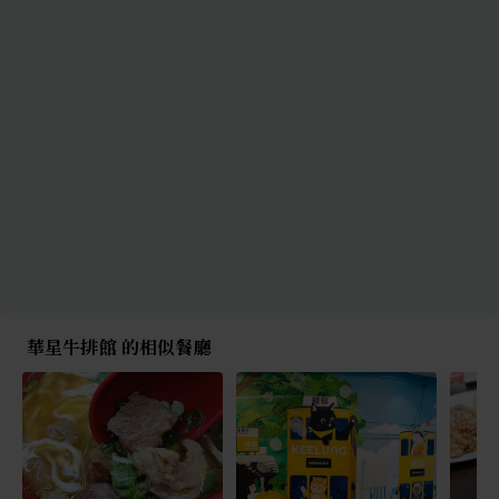
華星牛排館 的相似餐廳