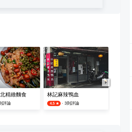
北精緻麵食
林記麻辣鴨血
喬記 
則評論
·
3
則評論
4.5
4.0