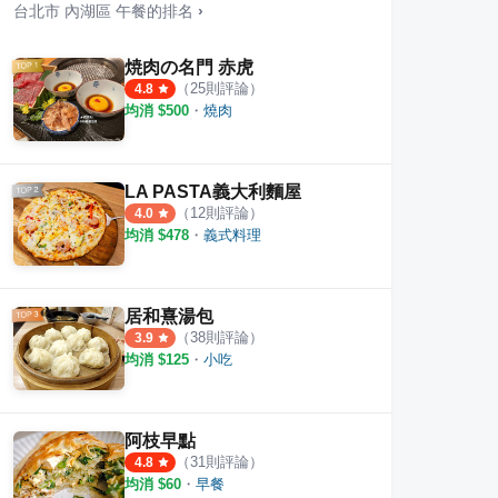
台北市
內湖區
午餐
的排名
›
焼肉の名門 赤虎
（
25
則評論）
4.8
均消 $
500
・
燒肉
LA PASTA義大利麵屋
（
12
則評論）
4.0
均消 $
478
・
義式料理
居和熹湯包
（
38
則評論）
3.9
文德店
內湖吳家包子店
文德
均消 $
125
・
小吃
·
6
則評論
·
1
則評論
4.5
5.0
阿枝早點
（
31
則評論）
4.8
均消 $
60
・
早餐