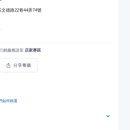
文德路22巷44弄74號
包
行銷服務請至
店家專區
分享餐廳
們如何精選