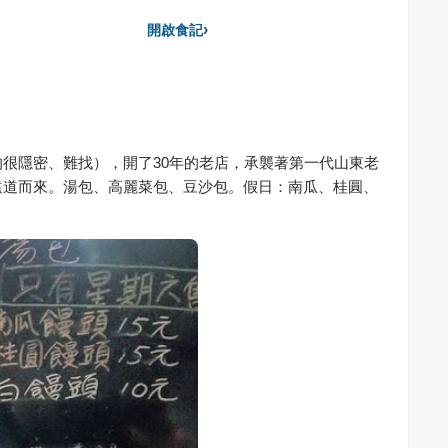
›
開啟食記
很隱密、難找），開了30年的老店，承襲著第一代山東老
遠道而來。湯包、高麗菜包、豆沙包。假日：南瓜、桂圓、