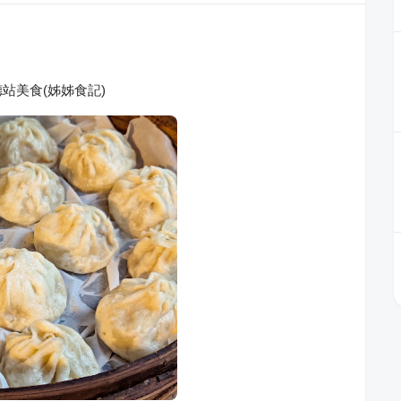
站美食(姊姊食記)