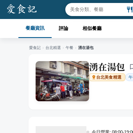
餐廳資訊
評論
相似餐廳
愛食記
›
台北
精選
›
午餐
›
湧在湯包
湧在湯包
午
台北
美食精選
今日營業: 08:00-19:0