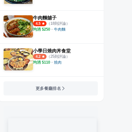
牛肉麵舖子
（
18
則評論）
4.5
均消 $
250
・
牛肉麵
小學日燒肉丼食堂
（
25
則評論）
4.2
均消 $
110
・
燒肉
更多餐廳排名