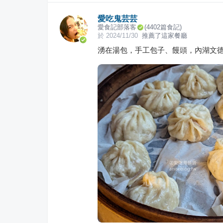
愛吃鬼芸芸
愛食記部落客
(
4402
篇食記)
於
2024/11/30
推薦了這家餐廳
湧在湯包，手工包子、饅頭，內湖文德