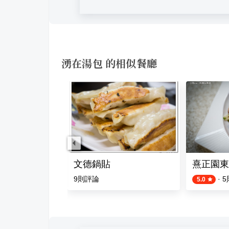
湧在湯包 的相似餐廳
 好運殿日式炸物專賣
文德鍋貼
熹正園東
評論
9
則評論
·
5
5.0