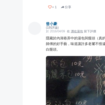
+
1
分享
曾小豪
(
1
則評論)
於
2016/04/09
在
湧在湯包
留下評價
隱藏於內湖巷弄中的湯包與饅頭（真的
師傅的好手藝，味道讓許多老饕不惜
白饅頭。