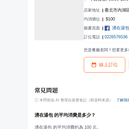
臺北市內湖區
店家地址
|
$
100
均消價位
|
湧在湯
臉書頁面
|
0226576536
訂位電話
|
您是餐廳老闆？想要更多
線上訂位
常見問題
ⓘ
本問答由 AI 整理自真實食記（附資料來源）
·
了解我
湧在湯包 的平均消費是多少？
湧在湯包 的平均消費約為 100 元。