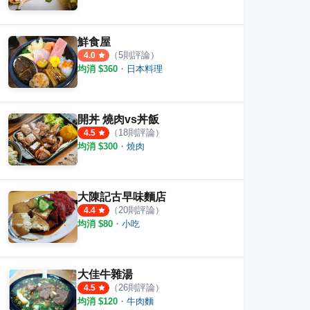
鮮食屋
（
5
則評論）
4.0
均消 $
360
・
日本料理
開丼 燒肉vs丼飯
（
18
則評論）
4.5
均消 $
300
・
燒肉
大陳記古早味麵店
（
20
則評論）
4.4
均消 $
80
・
小吃
大佳牛雜湯
（
26
則評論）
4.5
均消 $
120
・
牛肉麵