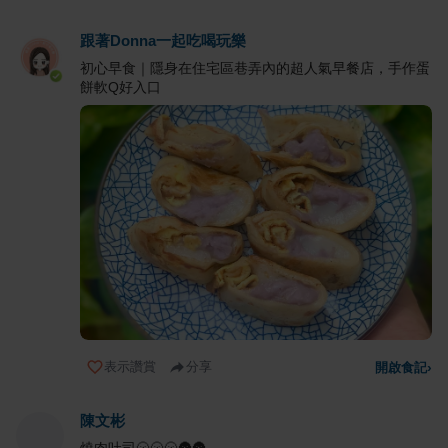
跟著Donna一起吃喝玩樂
初心早食｜隱身在住宅區巷弄內的超人氣早餐店，手作蛋
餅軟Q好入口
表示讚賞
分享
開啟食記
›
陳文彬
燒肉吐司🌝🌝🌝🌚🌚