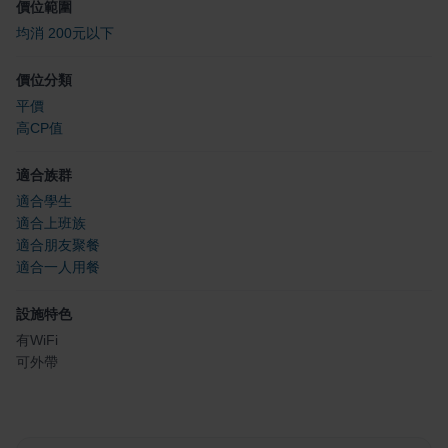
價位範圍
均消 200元以下
價位分類
平價
高CP值
適合族群
適合學生
適合上班族
適合朋友聚餐
適合一人用餐
設施特色
有WiFi
可外帶