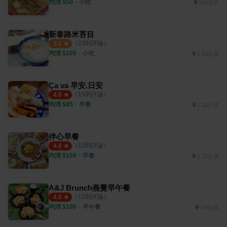
均消 $
50
・
小吃
744公尺
新泰路米苔目
（
23
則評論）
3.2
均消 $
100
・
小吃
1.63公里
Ça va 早安.日安
（
15
則評論）
4.6
均消 $
85
・
早餐
1.22公里
伴心早餐
（
12
則評論）
4.6
均消 $
150
・
早餐
1.12公里
A&J Brunch燕覺早午餐
（
12
則評論）
4.5
均消 $
100
・
早午餐
3.9公里