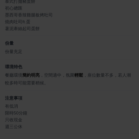
泰式打拋豬蛋餅
初心總匯
墨西哥香辣雞腿板烤吐司
燒肉吐司ft.蛋
薯泥牽絲起司蛋餅
份量
份量充足
環境特色
餐廳環境
簡約明亮
，空間適中，氛圍
輕鬆
，座位數量不多，若人潮
較多時可能需要稍候。
注意事項
有低消
限時50分鐘
只收現金
週三公休