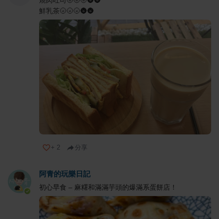
鮮乳茶🌝🌝🌝🌚🌚
+
2
分享
阿青的玩樂日記
初心早食 – 麻糬和滿滿芋頭的爆滿系蛋餅店！