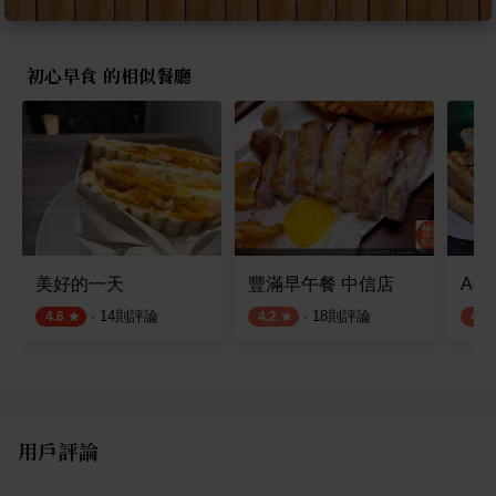
初心早食 的相似餐廳
美好的一天
豐滿早午餐 中信店
Act
·
14
則評論
·
18
則評論
4.6
4.2
4.2
用戶評論