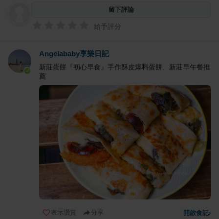
留下評論
給予評分
Angelababy享樂日記
新莊蛋餅『初心早食』手作酥皮爆料蛋餅、新莊早午餐推
薦
表示讚賞
分享
開啟食記
›