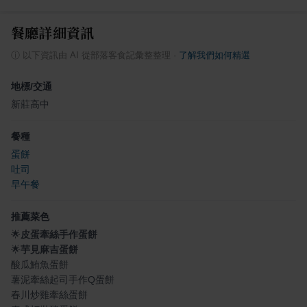
餐廳詳細資訊
ⓘ
以下資訊由 AI 從部落客食記彙整整理
·
了解我們如何精選
地標/交通
新莊高中
餐種
蛋餅
吐司
早午餐
推薦菜色
🌟
皮蛋牽絲手作蛋餅
🌟
芋見麻吉蛋餅
酸瓜鮪魚蛋餅
薯泥牽絲起司手作Q蛋餅
春川炒雞牽絲蛋餅