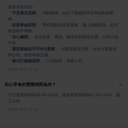
『
芋見麻吉蛋餅
』
: 內餡飽滿，結合了微甜的芋頭和Q軟的麻
『
皮蛋牽絲蛋餅
』
: 帶有濃郁的皮蛋香氣，灑上胡椒提味，起司
『
初心總匯
』
: 包含生菜、番茄、豬排和福源花生醬，口味中規
『
薯泥牽絲起司手作Q蛋餅
』
: 自製蛋餅皮Q彈，內含大量薯泥
『
泰式打拋豬蛋餅
』
: 口味開胃，香氣十足。
資料來源
初心早食的營業時間為何？
平日營業時間為06:00-13:00，週末營業時間為07:00-14:00，週
三公休。
資料來源