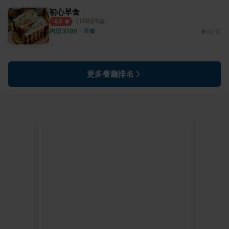
初心早食
（
16
則評論）
4.0
均消 $
100
・
早餐
0公尺
更多餐廳排名