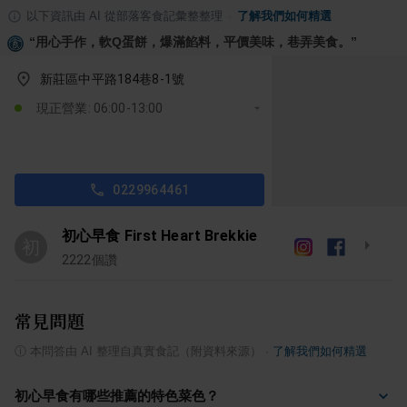
以下資訊由 AI 從部落客食記彙整整理
·
了解我們如何精選
“
用心手作，軟Q蛋餅，爆滿餡料，平價美味，巷弄美食。
”
新莊區中平路184巷8-1號
現正營業: 06:00-13:00
0229964461
初心早食 First Heart Brekkie
初
2222
個讚
常見問題
ⓘ
本問答由 AI 整理自真實食記（附資料來源）
·
了解我們如何精選
初心早食有哪些推薦的特色菜色？