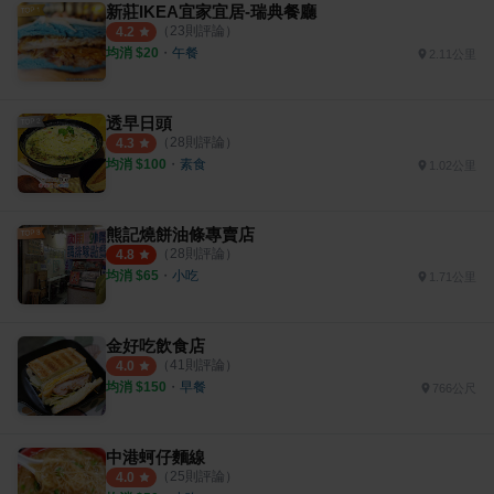
新莊IKEA宜家宜居-瑞典餐廳
（
23
則評論）
4.2
均消 $
20
・
午餐
2.11公里
透早日頭
（
28
則評論）
4.3
均消 $
100
・
素食
1.02公里
熊記燒餅油條專賣店
（
28
則評論）
4.8
均消 $
65
・
小吃
1.71公里
金好吃飲食店
（
41
則評論）
4.0
均消 $
150
・
早餐
766公尺
中港蚵仔麵線
（
25
則評論）
4.0