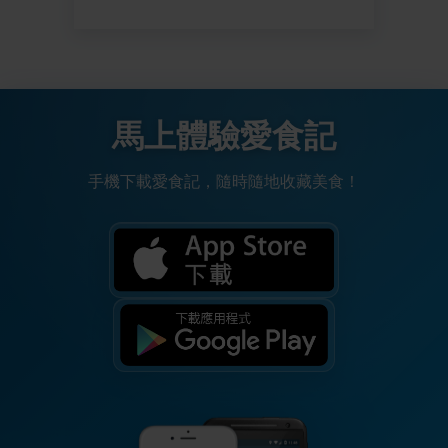
馬上體驗愛食記
手機下載愛食記，隨時隨地收藏美食！