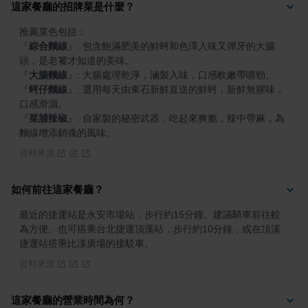
這家餐廳的招牌菜是什麼？
『
綜合麵線
』
: 包含飽滿肥美的鮮蚵和色澤入味又彈牙的大腸
『
大腸麵線
』
『
蚵仔麵線
』
: 選用每天由東石新鮮直送的鮮蚵，新鮮無腥味，
『
菜脯辣椒
』
: 自家製的秘密武器，吃起來爽脆，辣中帶麻，為
麵線增添銷魂的風味。
資料來源
如何前往這家餐廳？
最近的捷運站是永安市場站，步行約15分鐘。建議騎車前往較
為方便。也可搭乘台北捷運頂溪站，步行約10分鐘，或在頂溪
捷運站搭乘比漾廣場的接駁車。
資料來源
這家餐廳的營業時間為何？