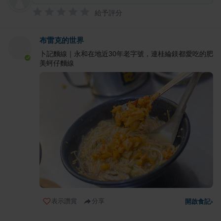
給予評分
布雷克的世界
卜記麵線｜永和在地近30年老字號，連桂綸鎂都愛吃的肥
美蚵仔麵線
表示讚賞
分享
開啟食記
›