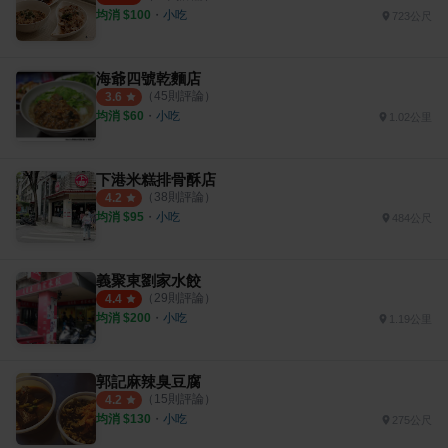
均消 $
100
・
小吃
723公尺
海爺四號乾麵店
（
45
則評論）
3.6
均消 $
60
・
小吃
1.02公里
下港米糕排骨酥店
（
38
則評論）
4.2
均消 $
95
・
小吃
484公尺
義聚東劉家水餃
（
29
則評論）
4.4
均消 $
200
・
小吃
1.19公里
郭記麻辣臭豆腐
（
15
則評論）
4.2
均消 $
130
・
小吃
275公尺