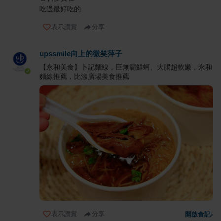
吃過最好吃的
表示讚賞
分享
upssmile向上的微笑萍子
【永和美食】卜記麵線，巨無霸鮮蚵、大腸超軟嫩，永和
麵線推薦，比漾廣場美食推薦
表示讚賞
分享
開啟食記
›