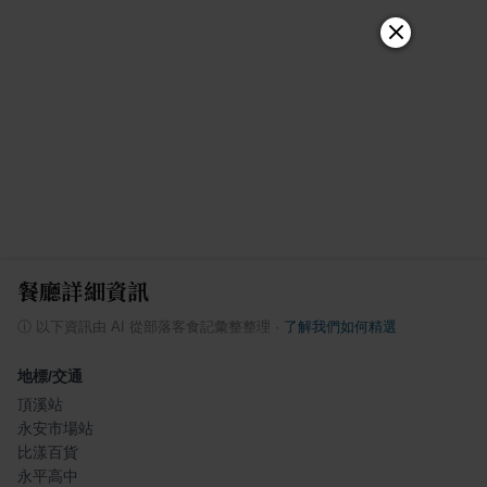
餐廳詳細資訊
ⓘ
以下資訊由 AI 從部落客食記彙整整理
·
了解我們如何精選
地標/交通
頂溪站
永安市場站
比漾百貨
永平高中