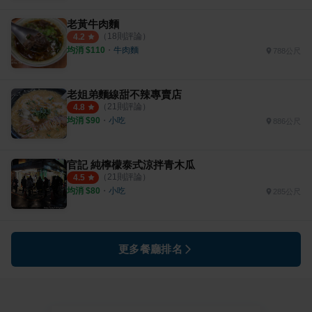
老黃牛肉麵
（
18
則評論）
4.2
均消 $
110
・
牛肉麵
788公尺
老姐弟麵線甜不辣專賣店
（
21
則評論）
4.8
均消 $
90
・
小吃
886公尺
官記 純檸檬泰式涼拌青木瓜
（
21
則評論）
4.5
均消 $
80
・
小吃
285公尺
更多餐廳排名