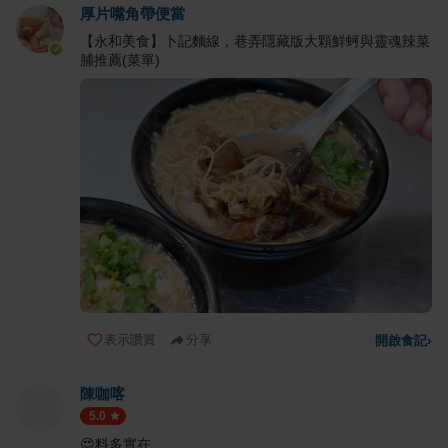
厚片嘴角帶便當
【永和美食】卜記麵線，巷弄隱藏版大顆鮮蚵與靈魂辣菜
脯推薦(菜單)
表示讚賞
分享
開啟食記
›
陳咖喀
5.0
😍料多實在