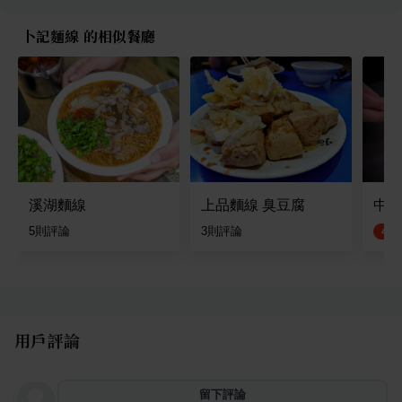
卜記麵線 的相似餐廳
溪湖麵線
上品麵線 臭豆腐
中和
5
則評論
3
則評論
4.7
用戶評論
留下評論