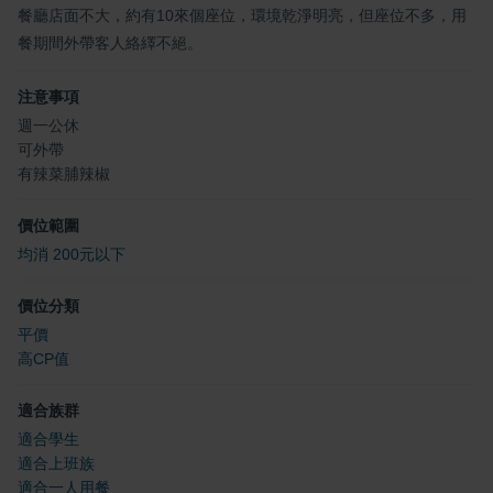
餐廳店面不大，約有10來個座位，環境乾淨明亮，但座位不多，用
餐期間外帶客人絡繹不絕。
注意事項
週一公休
可外帶
有辣菜脯辣椒
價位範圍
均消 200元以下
價位分類
平價
高CP值
適合族群
適合學生
適合上班族
適合一人用餐