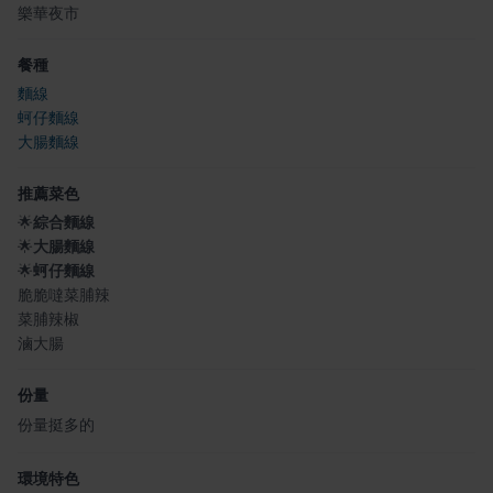
樂華夜市
餐種
麵線
蚵仔麵線
大腸麵線
推薦菜色
🌟
綜合麵線
🌟
大腸麵線
🌟
蚵仔麵線
脆脆噠菜脯辣
菜脯辣椒
滷大腸
份量
份量挺多的
環境特色