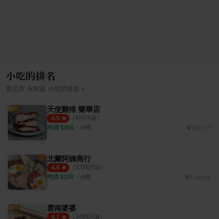
小吃的排名
›
新北市
永和區
小吃
的排名
天使雞排 樂華店
（
6
則評論）
4.5
均消 $
200
・
小吃
502公尺
北蘭阿姨商行
（
33
則評論）
4.5
均消 $
120
・
小吃
1.16公里
雲南婆婆
（
34
則評論）
4.7