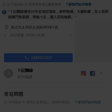
以下資訊由 AI 從部落客食記彙整整理
·
了解我們如何精選
“
卜記麵線擁有20年在地好滋味，鮮蚵飽滿、大腸軟嫩，加上老闆
娘獨門辣菜脯，香氣十足，讓人回味無窮。
”
新北市永和區永貞路389巷1號
今日營業: 10:00-19:00
0289237227
卜記麵線
卜
4719
個讚
常見問題
ⓘ
本問答由 AI 整理自真實食記（附資料來源）
·
了解我們如何精選