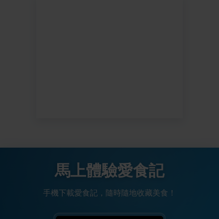
馬上體驗愛食記
手機下載愛食記，隨時隨地收藏美食！