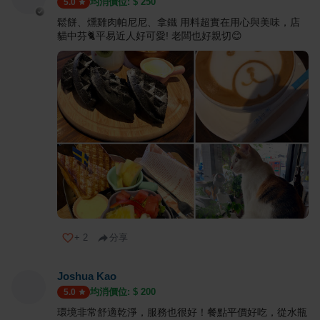
均消價位: $
250
5.0
鬆餅、燻雞肉帕尼尼、拿鐵 用料超實在用心與美味，店
貓中芬🐈平易近人好可愛! 老闆也好親切😊
+
2
分享
Joshua Kao
均消價位: $
200
5.0
環境非常舒適乾淨，服務也很好！餐點平價好吃，從水瓶