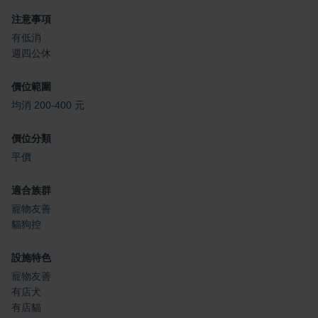
注意事項
有低消
週四公休
價位範圍
均消 200-400 元
價位分類
平價
適合族群
寵物友善
貓狗控
設施特色
寵物友善
有店犬
有店貓