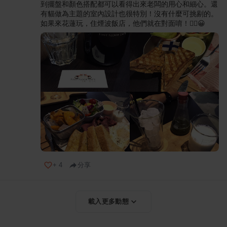
到擺盤和顏色搭配都可以看得出來老闆的用心和細心。還
有貓做為主題的室內設計也很特別！沒有什麼可挑剔的。
如果來花蓮玩，住煙波飯店，他們就在對面唷！✌🏻😀
+
4
分享
載入更多動態