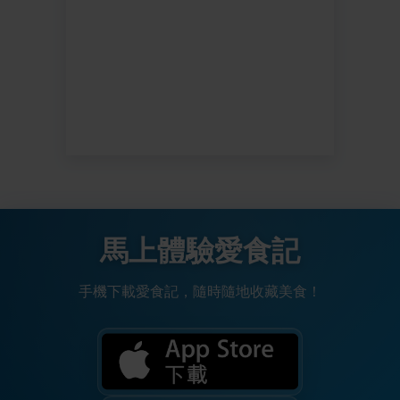
馬上體驗愛食記
手機下載愛食記，隨時隨地收藏美食！