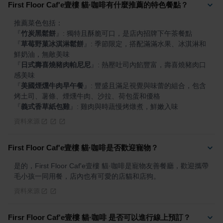
First Floor Caf'e壹樓 貓·咖啡有什麼推薦的特色餐點？
『
竹炭黑鬆餅
』
『
草莓野菓冰淇淋鬆餅
』
: 季節限定，搭配滿滿水果、冰淇淋和
『
日式壽喜燒豬肉帕尼尼
』
: 熱壓吐司內餡豐富，壽喜燒豬肉口
『
美國煙燻牛肉早午餐
』
: 豐盛且滿足視覺與味蕾的組合，包含
『
義式香草紙包雞
』
: 雞肉與時蔬慢烤燉煮，鮮嫩入味
資料來源
First Floor Caf'e壹樓 貓·咖啡是否歡迎寵物？
是的，First Floor Caf'e壹樓 貓·咖啡是寵物友善餐廳，歡迎攜帶
毛小孩一同用餐，店內也有可愛的店貓和店狗。
資料來源
Firsr Floor Caf'e壹樓 貓·咖啡 是否可以進行線上預訂？