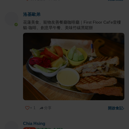
洛基歐弟
花蓮美食、寵物友善餐廳咖啡廳｜First Floor Caf’e壹樓
貓·咖啡。創意早午餐、美味竹碳黑鬆餅
+
1
分享
開啟食記
›
Chia Hsing