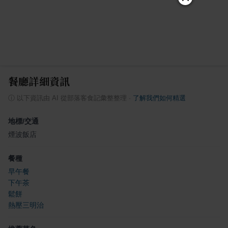
餐廳詳細資訊
ⓘ
以下資訊由 AI 從部落客食記彙整整理
·
了解我們如何精選
地標/交通
煙波飯店
餐種
早午餐
下午茶
鬆餅
熱壓三明治