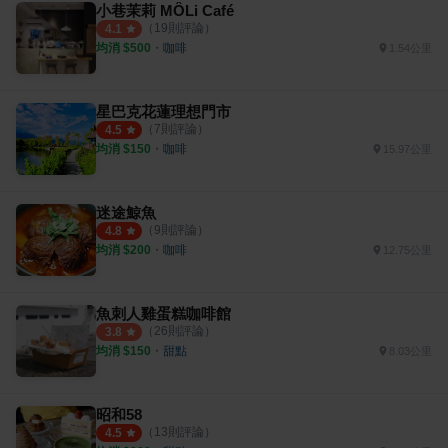
小巷茉莉 MÔLi Café
（
19
則評論）
4.1
均消 $
500
・
咖啡
1.54公里
星巴克花蓮理想門市
（
7
則評論）
4.5
均消 $
150
・
咖啡
15.97公里
迷途鯨魚
（
9
則評論）
4.8
均消 $
200
・
咖啡
12.75公里
魚刺人雞蛋糕咖啡館
（
26
則評論）
3.8
均消 $
150
・
甜點
8.03公里
昭和58
（
13
則評論）
4.5