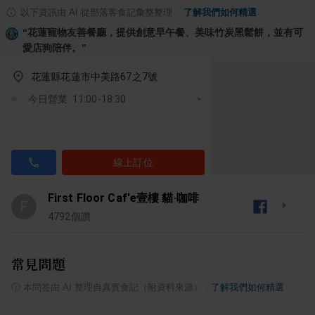
以下資訊由 AI 從部落客食記彙整整理
·
了解我們如何精選
“
花蓮寵物友善餐廳，提供創意早午餐、美味竹炭黑鬆餅，並有可
愛店狗陪伴。
”
花蓮縣花蓮市中美路67之7號
今日營業: 11:00-18:30
線上訂位
First Floor Caf'e壹樓 貓·咖啡
F
4792
個讚
常見問題
ⓘ
本問答由 AI 整理自真實食記（附資料來源）
·
了解我們如何精選