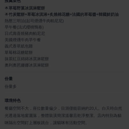
推薦菜色
🌟
草莓野菓冰淇淋鬆餅
🌟
竹炭鬆餅+草莓冰淇淋+炙燒棉花糖+法國的草莓醬+韓國鮮奶油
熱壓三明治(起司煙燻牛肉帕尼尼)
早午餐(法式櫻桃鴨卷)
日式壽喜燒豬肉帕尼尼
美國煙燻牛肉早午餐
義式香草紙包雞
草莓棉花糖鬆餅
抹茶紅豆綿綿冰淇淋鬆餅
奧利奧芭娜娜冰淇淋鬆餅
份量
份量多
環境特色
餐廳空間不大，座位數量偏少，目測僅能容納約20人。白天時自然
光透過落地窗灑落，整體裝潢簡潔溫馨且乾淨整潔。店內特別為貓
咪隔出空間釘上層板跳台，讓貓咪有活動空間。