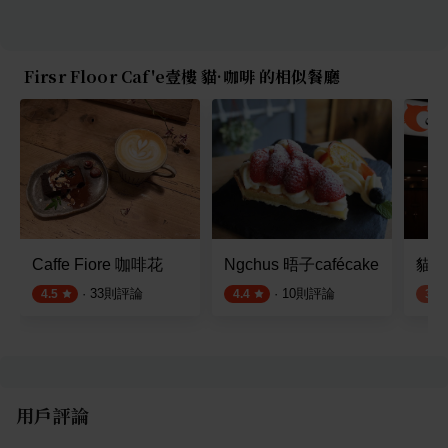
Firsr Floor Caf'e壹樓 貓·咖啡 的相似餐廳
Caffe Fiore 咖啡花
Ngchus 晤子cafécake
貓棒
·
33
則評論
·
10
則評論
4.5
4.4
3.8
用戶評論