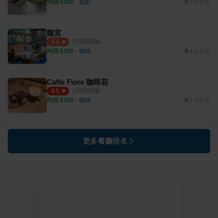
均消 $
200
・
甜點
2.01公里
龍宮
（
15
則評論）
4.1
均消 $
350
・
咖啡
4.41公里
Caffe Fiore 咖啡花
（
33
則評論）
4.5
均消 $
150
・
咖啡
2.16公里
更多餐廳排名