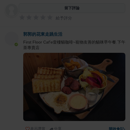
留下評論
給予評分
郭郭的花東走跳生活
First Floor Caf’e壹樓貓咖啡~寵物友善的貓咪早午餐.下午
茶專賣店
表示讚賞
分享
開啟食記
›