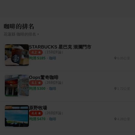
咖啡的排名
›
花蓮縣
咖啡
的排名
STARBUCKS 星巴克 洄瀾門市
（
15
則評論）
4.2
均消 $
185
・
咖啡
6.05公里
Oops驚奇咖啡
（
26
則評論）
4.1
均消 $
300
・
咖啡
1.72公里
原野牧場
（
26
則評論）
4.4
均消 $
470
・
咖啡
4.28公里