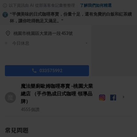
以下資訊由 AI 從部落客食記彙整整理
·
了解我們如何精選
“
平價美味的日式咖哩專賣，份量十足，還有免費的白飯和紅茶續
杯，讓你吃得飽足又滿足。
”
桃園市桃園區大業路一段453號
今日休息
033575992
魔法樂廚歐姆咖哩專賣 -桃園大業
總店 （手作熟成日式咖哩 領導品
魔
牌）
4555
個讚
常見問題