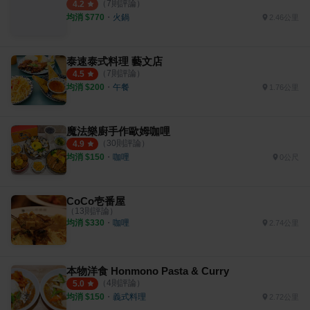
（
7
則評論）
4.2
均消 $
770
・
火鍋
2.46公里
泰速泰式料理 藝文店
（
7
則評論）
4.5
均消 $
200
・
午餐
1.76公里
魔法樂廚手作歐姆咖哩
（
30
則評論）
4.9
均消 $
150
・
咖哩
0公尺
CoCo壱番屋
（
13
則評論）
均消 $
330
・
咖哩
2.74公里
本物洋食 Honmono Pasta & Curry
（
4
則評論）
5.0
均消 $
150
・
義式料理
2.72公里