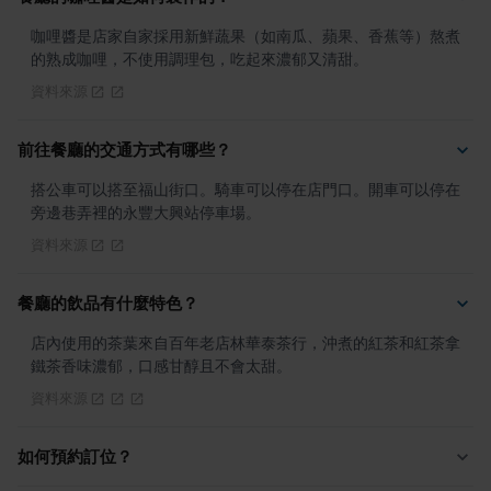
咖哩醬是店家自家採用新鮮蔬果（如南瓜、蘋果、香蕉等）熬煮
的熟成咖哩，不使用調理包，吃起來濃郁又清甜。
資料來源
前往餐廳的交通方式有哪些？
搭公車可以搭至福山街口。騎車可以停在店門口。開車可以停在
旁邊巷弄裡的永豐大興站停車場。
資料來源
餐廳的飲品有什麼特色？
店內使用的茶葉來自百年老店林華泰茶行，沖煮的紅茶和紅茶拿
鐵茶香味濃郁，口感甘醇且不會太甜。
資料來源
如何預約訂位？