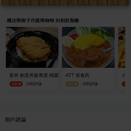
魔法樂廚手作歐姆咖哩 的相似餐廳
新丼 創意丼飯專賣 桃園中正店
ATT 筷食尚
小咩
·
24
則評論
·
16
則評論
4.6
1.0
4.9
用戶評論