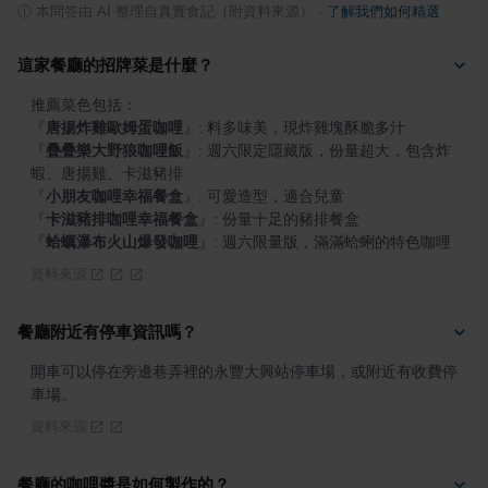
ⓘ
本問答由 AI 整理自真實食記（附資料來源）
·
了解我們如何精選
這家餐廳的招牌菜是什麼？
『
唐揚炸雞歐姆蛋咖哩
』
『
疊疊樂大野狼咖哩飯
』
: 週六限定隱藏版，份量超大，包含炸
『
小朋友咖哩幸福餐盒
』
『
卡滋豬排咖哩幸福餐盒
』
『
蛤蠣瀑布火山爆發咖哩
』
: 週六限量版，滿滿蛤蜊的特色咖哩
資料來源
餐廳附近有停車資訊嗎？
開車可以停在旁邊巷弄裡的永豐大興站停車場，或附近有收費停
車場。
資料來源
餐廳的咖哩醬是如何製作的？