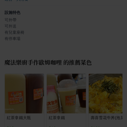
設施特色
可外帶
可外送
有兒童座椅
有停車場
魔法樂廚手作歐姆咖哩
的推薦菜色
紅茶拿鐵大瓶
紅茶拿鐵
壽喜雪花牛丼(泡菜)