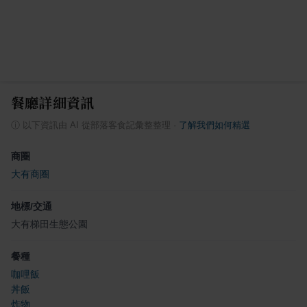
餐廳詳細資訊
ⓘ
以下資訊由 AI 從部落客食記彙整整理
·
了解我們如何精選
商圈
大有商圈
地標/交通
大有梯田生態公園
餐種
咖哩飯
丼飯
炸物