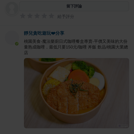
留下評論
給予評分
靜兒貪吃遊玩❤️分享
桃園美食-魔法樂廚日式咖哩餐盒專賣-平價又美味的大份
量熟成咖哩，最低只要150元/咖哩 丼飯 飲品/桃園大業總
店