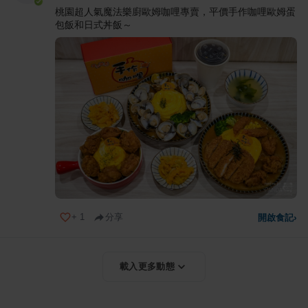
桃園超人氣魔法樂廚歐姆咖哩專賣，平價手作咖哩歐姆蛋
包飯和日式丼飯～
+
1
分享
開啟食記
›
載入更多動態