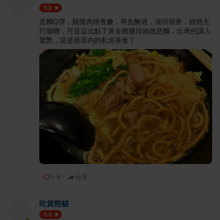
5.0
意麵Q彈，雞腿肉很香嫩，有先醃過，湯頭很香，雖然主
打咖喱，可是這次點了黃金雞腿排鍋燒意麵，出奇的讓人
驚艷，這是巷弄內的私房美食丫
+
6
分享
吃貨熊貓
5.0