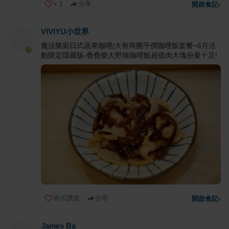
+
1
分享
開啟食記
›
VIVIYU小世界
魔法樂廚日式蔬果咖哩|大有商圈平價咖哩飯套餐~6月活
動限定隱藏版-疊疊樂大野狼咖哩飯超值肉大塊份量十足!
表示讚賞
分享
開啟食記
›
James Ba