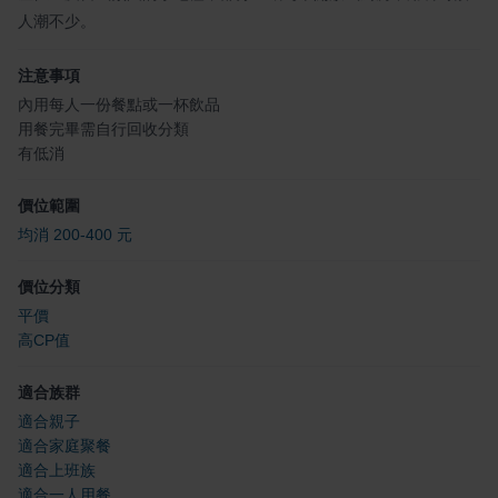
人潮不少。
注意事項
內用每人一份餐點或一杯飲品
用餐完畢需自行回收分類
有低消
價位範圍
均消 200-400 元
價位分類
平價
高CP值
適合族群
適合親子
適合家庭聚餐
適合上班族
適合一人用餐