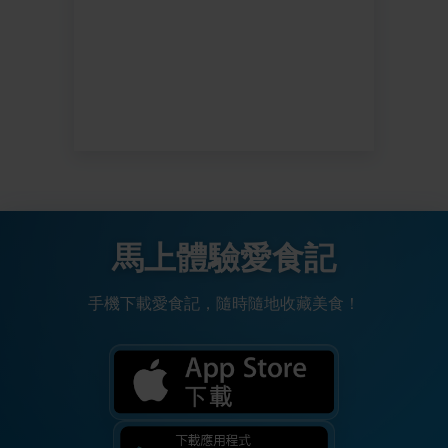
馬上體驗愛食記
手機下載愛食記，隨時隨地收藏美食！