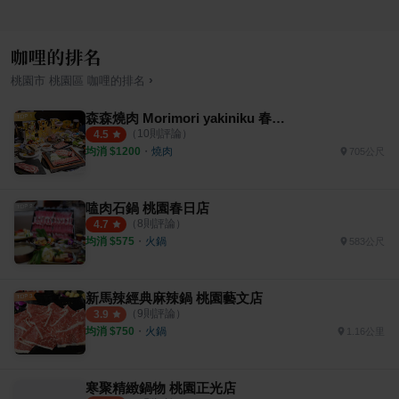
咖哩的排名
›
桃園市
桃園區
咖哩
的排名
森森燒肉 Morimori yakiniku 春日店
（
10
則評論）
4.5
均消 $
1200
・
燒肉
705公尺
嗑肉石鍋 桃園春日店
（
8
則評論）
4.7
均消 $
575
・
火鍋
583公尺
新馬辣經典麻辣鍋 桃園藝文店
（
9
則評論）
3.9
均消 $
750
・
火鍋
1.16公里
寒聚精緻鍋物 桃園正光店