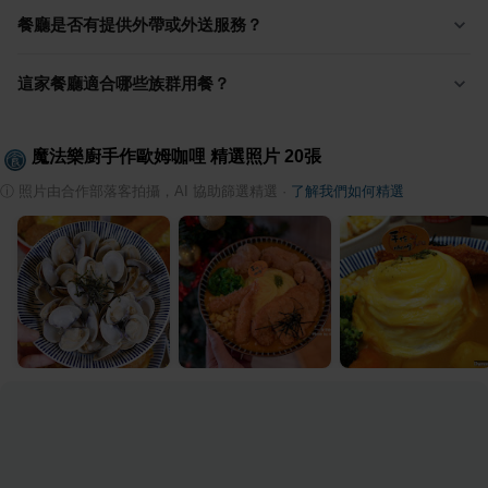
餐廳是否有提供外帶或外送服務？
這家餐廳適合哪些族群用餐？
魔法樂廚手作歐姆咖哩
精選照片
20
張
ⓘ
照片由合作部落客拍攝，AI 協助篩選精選
·
了解我們如何精選