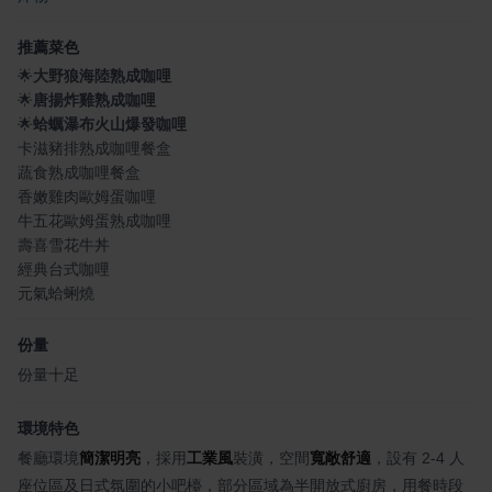
推薦菜色
🌟
大野狼海陸熟成咖哩
🌟
唐揚炸雞熟成咖哩
🌟
蛤蠣瀑布火山爆發咖哩
卡滋豬排熟成咖哩餐盒
蔬食熟成咖哩餐盒
香嫩雞肉歐姆蛋咖哩
牛五花歐姆蛋熟成咖哩
壽喜雪花牛丼
經典台式咖哩
元氣蛤蜊燒
份量
份量十足
環境特色
餐廳環境
簡潔明亮
，採用
工業風
裝潢，空間
寬敞舒適
，設有 2-4 人
座位區及日式氛圍的小吧檯，部分區域為半開放式廚房，用餐時段