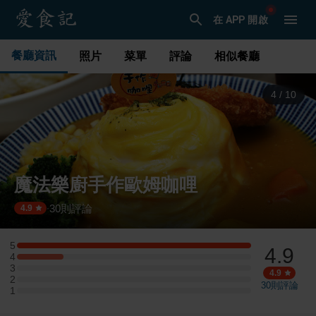
在 APP 開啟
餐廳資訊
照片
菜單
評論
相似餐廳
5
/
10
魔法樂廚手作歐姆咖哩
30
則評論
·
4.9
5
4.9
5 星：5 則評論
4
4 星：1 則評論
3
3 星：0 則評論
4.9
2
2 星：0 則評論
30
則評論
1
1 星：0 則評論