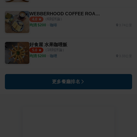
WEBBERHOOD COFFEE ROASTERS
（
6
則評論）
4.0
均消 $
200
・
咖啡
3.74公里
好食屋 水果咖哩飯
（
18
則評論）
5.0
均消 $
200
・
咖哩
3.33公里
更多餐廳排名