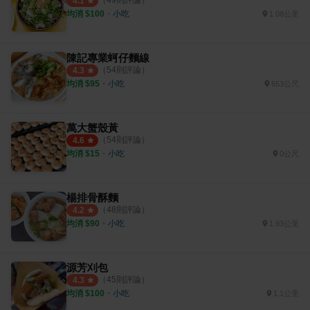
4.1
均消 $
100
・
小吃
1.08公里
陳記專業蚵仔麵線
（
54
則評論）
4.3
均消 $
95
・
小吃
653公尺
萬大蟹殼黃
（
54
則評論）
4.6
均消 $
15
・
小吃
0公尺
楊排骨酥麵
（
48
則評論）
4.2
均消 $
90
・
小吃
1.93公里
源芳刈包
（
45
則評論）
4.3
均消 $
100
・
小吃
1.1公里