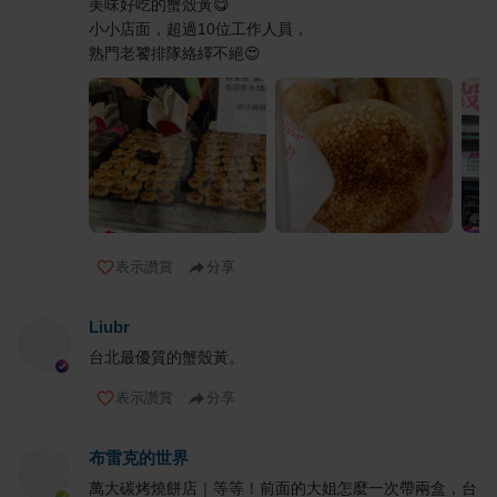
美味好吃的蟹殼黃😋
小小店面，超過10位工作人員，
熟門老饕排隊絡繹不絕😍
表示讚賞
分享
Liubr
台北最優質的蟹殼黃。
表示讚賞
分享
布雷克的世界
萬大碳烤燒餅店｜等等！前面的大姐怎麼一次帶兩盒，台