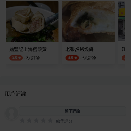
鼎豐記上海蟹殼黃
老張炭烤燒餅
江蘇
·
3
則評論
·
6
則評論
3.5
4.5
4.3
用戶評論
留下評論
給予評分