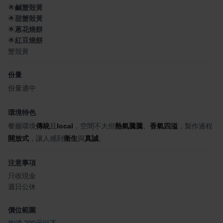
🌟
鹹蟹殼黃
🌟
甜蟹殼黃
🌟
蔥花燒餅
🌟
紅豆燒餅
蟹殼黃
份量
份量適中
環境特色
餐廳環境
傳統
且
local
，空間不大但
熱氣騰騰
、
香氣四溢
，製作過程
開放式
，讓人感到
衛生
與
真誠
。
注意事項
只收現金
週日公休
價位範圍
均消 200元以下