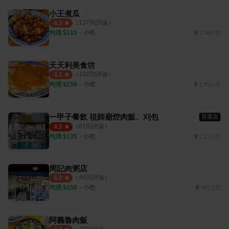
小王煮瓜
（
137
則評論）
4.3
均消 $
110
・
小吃
1.08公里
天天利美食坊
（
102
則評論）
4.1
均消 $
150
・
小吃
1.85公里
一甲子餐飲 祖師廟焢肉飯、刈包
百選店
（
81
則評論）
4.5
均消 $
135
・
小吃
1.21公里
周記肉粥店
（
46
則評論）
4.0
均消 $
150
・
小吃
781公尺
阿義魯肉飯
（
49
則評論）