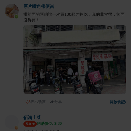
厚片嘴角帶便當
排前面的阿伯說一次買100顆才夠吃，真的非常很，後面
沒得買！
表示讚賞
分享
開啟食記
›
佰鴻上菜
均消價位: $
30
5.0