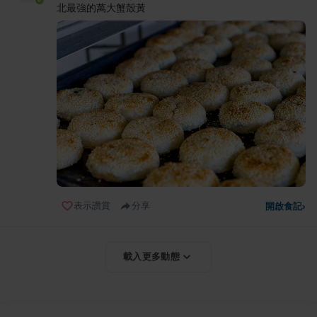
北最強的萬大蟹殼黃
表示讚賞
分享
開啟食記
›
載入更多動態