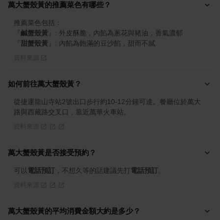
萬大蟹殼黃的推薦菜色有哪些？
『
鹹蟹殼黃
』
『
甜蟹殼黃
』
: 內餡為飽滿的豆沙餡，甜而不膩
資料來源
如何前往萬大蟹殼黃？
從捷運龍山寺站2號出口步行約10-12分鐘可達。餐廳位於萬大
路與西藏路交叉口，靠近萬華火車站。
資料來源
萬大蟹殼黃是否接受預約？
可以
電話預訂
，不想久等的話建議先打
電話預訂
。
資料來源
萬大蟹殼黃的平均消費金額大約是多少？