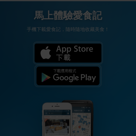
馬上體驗愛食記
手機下載愛食記，隨時隨地收藏美食！