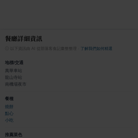
餐廳詳細資訊
ⓘ
以下資訊由 AI 從部落客食記彙整整理
·
了解我們如何精選
地標/交通
萬華車站
龍山寺站
南機場夜市
餐種
燒餅
點心
小吃
推薦菜色