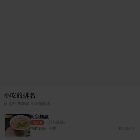
小吃的排名
›
台北市
萬華區
小吃
的排名
阿宗麵線
（
37
則評論）
4.1
均消 $
65
・
小吃
1.69公里