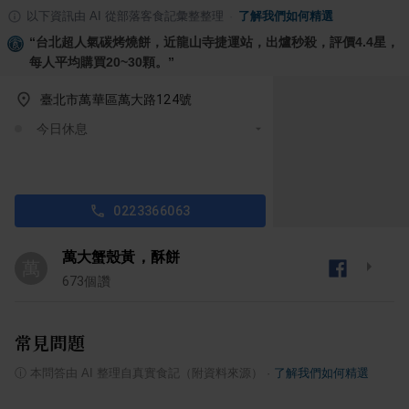
以下資訊由 AI 從部落客食記彙整整理
·
了解我們如何精選
“
台北超人氣碳烤燒餅，近龍山寺捷運站，出爐秒殺，評價4.4星，
每人平均購買20~30顆。
”
臺北市萬華區萬大路124號
今日休息
0223366063
萬大蟹殼黃，酥餅
萬
673
個讚
常見問題
ⓘ
本問答由 AI 整理自真實食記（附資料來源）
·
了解我們如何精選