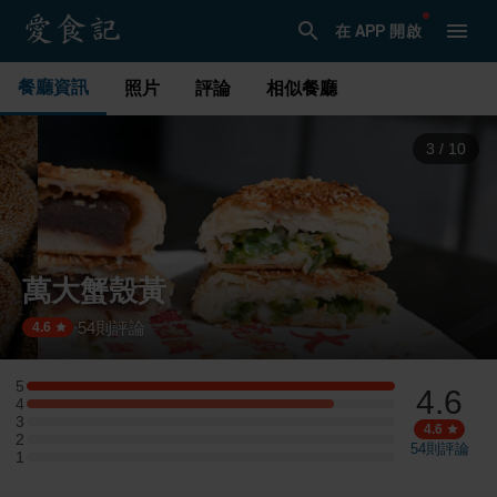
在 APP 開啟
餐廳資訊
照片
評論
相似餐廳
3
/
10
萬大蟹殼黃
54
則評論
·
4.6
5
4.6
5 星：6 則評論
4
4 星：5 則評論
3
3 星：0 則評論
4.6
2
2 星：0 則評論
54
則評論
1
1 星：0 則評論