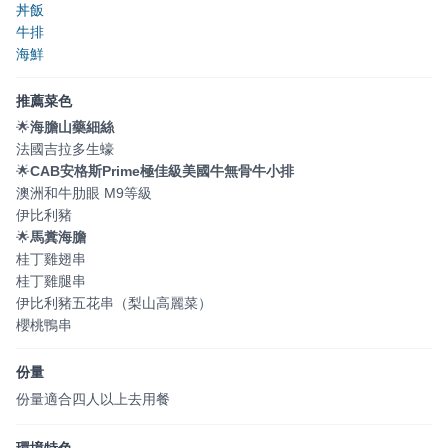
丼飯
牛排
海鮮
推薦菜色
🌟
海膽山藥細絲
法國吉拉多生蠔
🌟
CAB安格斯Prime極佳級美國牛無骨牛小排
澳洲和牛肋眼 M9等級
伊比利豬
🌟
馬糞海膽
桂丁雞翅串
桂丁雞腿串
伊比利豬五花串（梨山高麗菜）
櫻桃鴨串
份量
份量適合四人以上去用餐