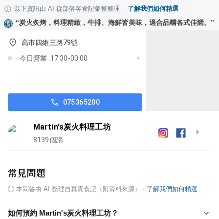
以下資訊由 AI 從部落客食記彙整整理
·
了解我們如何精選
“
炭火炙烤，料理精緻，牛排、海鮮皆美味，適合品嚐各式佳餚。
”
高市四維三路79號
今日營業: 17:30-00:00
075365200
Martin's炭火料理工坊
8139
個讚
常見問題
ⓘ
本問答由 AI 整理自真實食記（附資料來源）
·
了解我們如何精選
如何預約 Martin's炭火料理工坊？