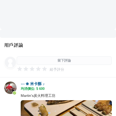
用戶評論
留下評論
給予評分
⋯ ❀ 米卡酥 ♪
均消價位: $
600
Martin's炭火料理工坊