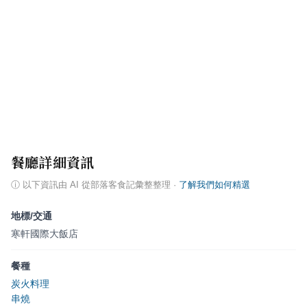
餐廳詳細資訊
ⓘ
以下資訊由 AI 從部落客食記彙整整理
·
了解我們如何精選
地標/交通
寒軒國際大飯店
餐種
炭火料理
串燒