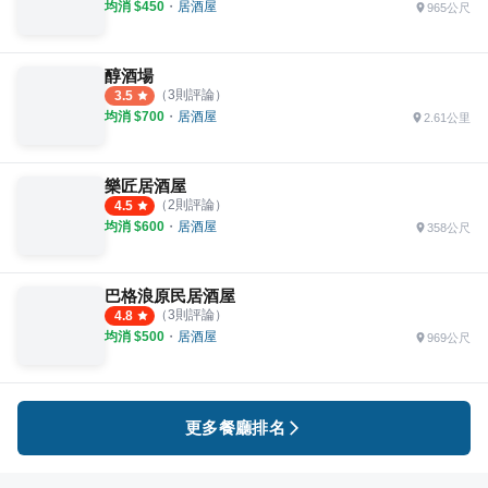
均消 $
450
・
居酒屋
965公尺
醇酒場
（
3
則評論）
3.5
均消 $
700
・
居酒屋
2.61公里
樂匠居酒屋
（
2
則評論）
4.5
均消 $
600
・
居酒屋
358公尺
巴格浪原民居酒屋
（
3
則評論）
4.8
均消 $
500
・
居酒屋
969公尺
更多餐廳排名