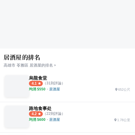
居酒屋的排名
›
高雄市
苓雅區
居酒屋
的排名
烏龍食堂
（
31
則評論）
4.1
均消 $
550
・
居酒屋
652公尺
路地食事处
（
22
則評論）
4.2
均消 $
600
・
居酒屋
1.78公里