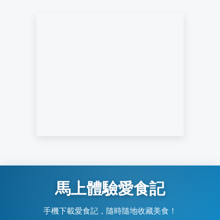
馬上體驗愛食記
手機下載愛食記，隨時隨地收藏美食！