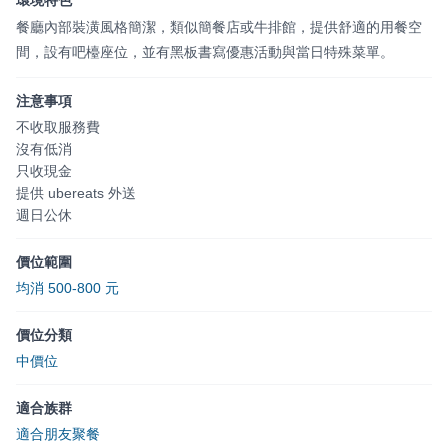
環境特色
餐廳內部裝潢風格簡潔，類似簡餐店或牛排館，提供舒適的用餐空
間，設有吧檯座位，並有黑板書寫優惠活動與當日特殊菜單。
注意事項
不收取服務費
沒有低消
只收現金
提供 ubereats 外送
週日公休
價位範圍
均消 500-800 元
價位分類
中價位
適合族群
適合朋友聚餐