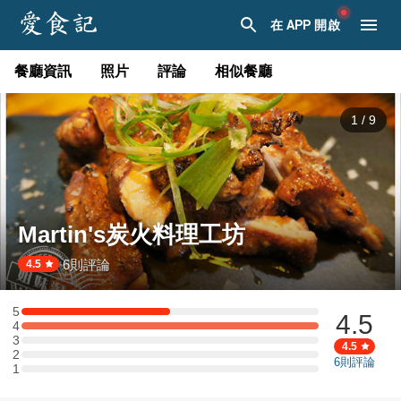
在 APP 開啟
餐廳資訊
照片
評論
相似餐廳
1
/
9
Martin's炭火料理工坊
6
則評論
·
4.5
5
4.5
5 星：1 則評論
4
4 星：2 則評論
3
3 星：0 則評論
4.5
2
2 星：0 則評論
6
則評論
1
1 星：0 則評論