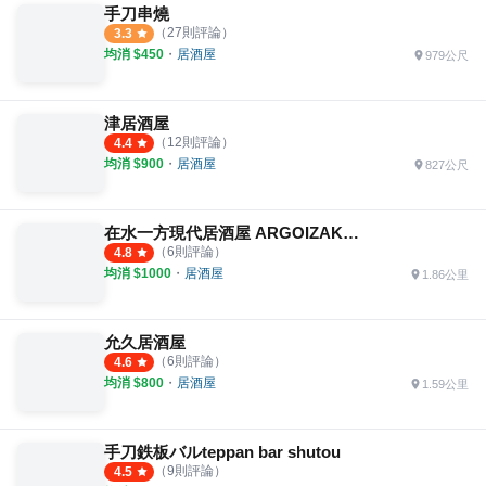
手刀串燒
（
27
則評論）
3.3
均消 $
450
・
居酒屋
979公尺
津居酒屋
（
12
則評論）
4.4
均消 $
900
・
居酒屋
827公尺
在水一方現代居酒屋 ARGOIZAKAYA
（
6
則評論）
4.8
均消 $
1000
・
居酒屋
1.86公里
允久居酒屋
（
6
則評論）
4.6
均消 $
800
・
居酒屋
1.59公里
手刀鉄板バルteppan bar shutou
（
9
則評論）
4.5