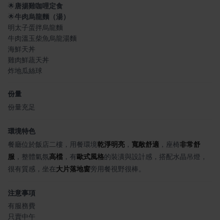
🌟
唐揚雞咖哩定食
🌟
牛肉烏龍麵（湯）
明太子蛋拌烏龍麵
牛肉溫玉柴魚烏龍湯麵
海鮮天丼
雞肉鮮蔬天丼
炸地瓜絲球
份量
份量充足
環境特色
餐廳位於飯店二樓，用餐環境
乾淨明亮
，
寬敞舒適
，座椅
非常舒
服
，整體氣氛
高檔
，有
歐式風格
的裝潢與設計感，搭配水晶吊燈，
很有質感，坐在
大片落地窗
旁用餐視野很棒。
注意事項
有服務費
只賣中午