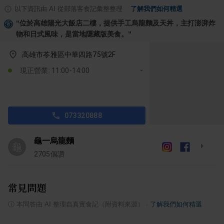
以下資訊由 AI 從部落客食記彙整整理
·
了解我們如何精選
“
位於高雄陽光大飯店二樓，提供手工烏龍麵及天丼，主打澎湃炸
物和日式風味，是當地隱藏版美食。
”
高雄市苓雅區中華四路75號2F
現正營業: 11:00-14:00
073320888
龜一烏龍麵
龜
2705
個讚
常見問題
ⓘ
本問答由 AI 整理自真實食記（附資料來源）
·
了解我們如何精選