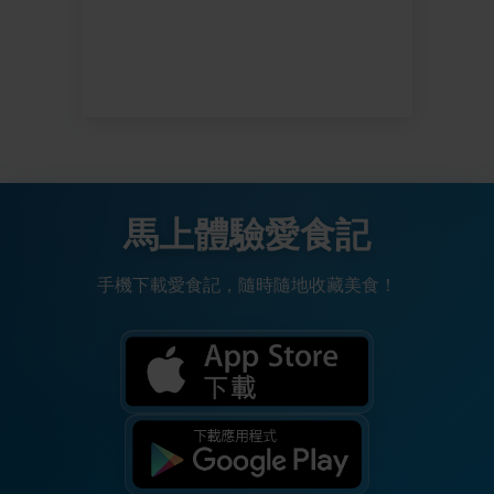
馬上體驗愛食記
手機下載愛食記，隨時隨地收藏美食！