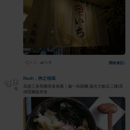
+
3
分享
開啟食記
›
Nash，神之領域
高捷三多商圈美食推薦｜龜一烏龍麵 陽光大飯店二樓!高
雄隱藏版美食