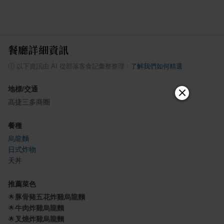
餐廳詳細資訊
ⓘ
以下資訊由 AI 從部落客食記彙整整理
·
了解我們如何精選
地標/交通
高捷三多商圈
餐種
烏龍麵
日式炸物
天丼
推薦菜色
🌟
豚骨豬五花炸雞烏龍麵
🌟
牛肉炸雞烏龍麵
🌟
叉燒炸雞烏龍麵