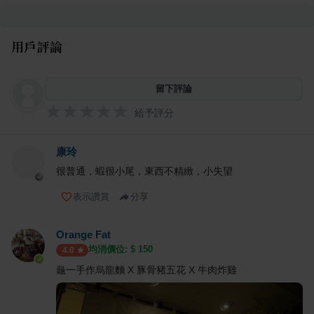
用戶評論
留下評論
給予評分
康玲
很普通，蝦很小尾，東西不精緻，小失望
表示讚賞
分享
Orange Fat
均消價位: $
150
4.0
龜一手作烏龍麵 X 豚骨豬五花 X 牛肉炸雞