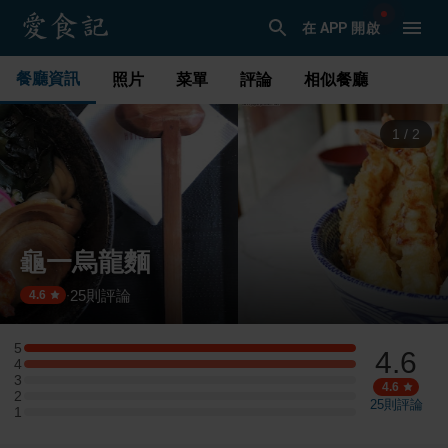
在 APP 開啟
餐廳資訊
照片
菜單
評論
相似餐廳
1
/
2
龜一烏龍麵
25
則評論
·
4.6
5
4.6
5 星：2 則評論
4
4 星：2 則評論
3
3 星：0 則評論
4.6
2
2 星：0 則評論
25
則評論
1
1 星：0 則評論