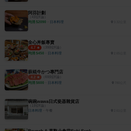
阿芬計劃
（
4
則評論）
均消 $
2090
・
日本料理
3.32公里
全心丼飯專賣
（
39
則評論）
4.7
均消 $
450
・
日本料理
2.65公里
萩椛牛かつ專門店
（
69
則評論）
4.2
均消 $
600
・
日本料理
780公尺
碗碗wawa日式瓷器雜貨店
（
1
則評論）
日本料理
・
午餐
2.61公里
Brunch & 喜歡小食堂Suki Syokudou