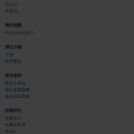
可訂位
有低消
價位範圍
均消 200元以下
價位分類
平價
經濟實惠
適合族群
適合上班族
適合家庭聚餐
適合朋友聚餐
設施特色
免費茶水
免費停車場
有wifi