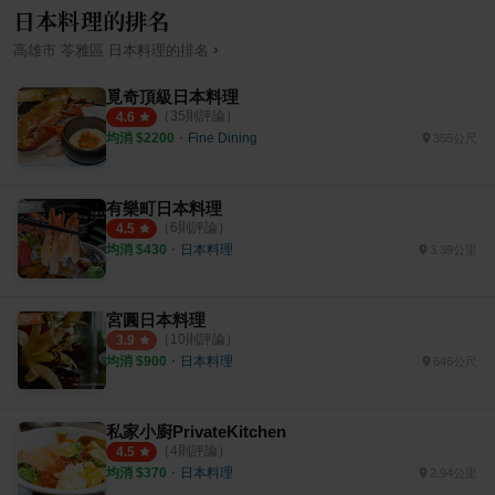
日本料理的排名
›
高雄市
苓雅區
日本料理
的排名
覓奇頂級日本料理
（
35
則評論）
4.6
均消 $
2200
・
Fine Dining
355公尺
有樂町日本料理
（
6
則評論）
4.5
均消 $
430
・
日本料理
3.39公里
宮圓日本料理
（
10
則評論）
3.9
均消 $
900
・
日本料理
646公尺
私家小廚PrivateKitchen
（
4
則評論）
4.5
均消 $
370
・
日本料理
2.94公里