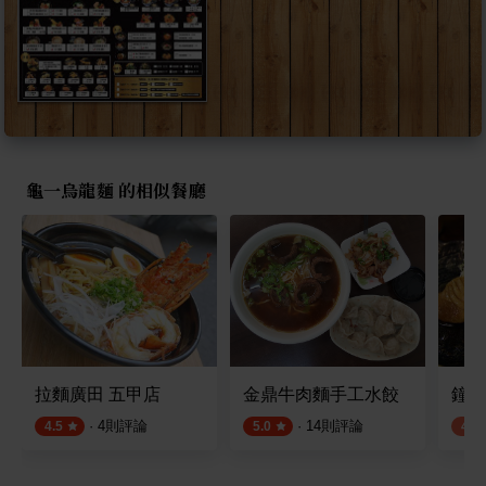
龜一烏龍麵 的相似餐廳
拉麵廣田 五甲店
金鼎牛肉麵手工水餃
鐘庵
·
4
則評論
·
14
則評論
4.5
5.0
4.0