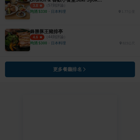
（
57
則評論）
3.8
均消 $
330
・
日本料理
1.77公里
鋒勝豚王豬排亭
（
44
則評論）
4.6
均消 $
300
・
日本料理
823公尺
更多餐廳排名