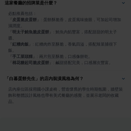
這家餐廳的招牌菜是什麼？
『
皮蛋脆皮蛋餅
』
: 蛋餅酥脆香，皮蛋風味搶眼，可加起司增加
『
明太子鮪魚脆皮蛋餅
』
: 鮪魚內餡豐富，搭配甜甜的明太子
『
紅糟肉飯
』
: 紅糟肉炸至酥脆，香氣四溢，搭配辣菜脯很下
『
手工菜頭粿
』
『
棉花糖起司脆皮蛋餅
』
: 鹹甜搭配完美，口感層次豐富。
「白暮蛋餅先生」的店內裝潢風格為何？
店內座位區採用國小課桌椅，營造懷舊的學生時期氛圍，牆壁裝
飾和整體設計風格也帶有美式餐廳的感覺，並展示老闆的收藏
品。