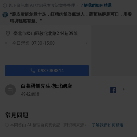
以下資訊由 AI 從部落客食記彙整整理
·
了解我們如何精選
“
脆皮蛋餅創意十足，紅糟肉飯香氣迷人，蘿蔔糕酥脆可口，用餐
環境輕鬆有趣。
”
臺北市松山區敦化北路244巷39號
今日營業: 07:30-15:00
0987088814
白暮蛋餅先生-敦北總店
白
4942
個讚
常見問題
ⓘ
本問答由 AI 整理自真實食記（附資料來源）
·
了解我們如何精選