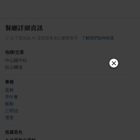
餐廳詳細資訊
ⓘ
以下資訊由 AI 從部落客食記彙整整理
·
了解我們如何精選
地標/交通
中山國中站
松山機場
餐種
蛋餅
早午餐
飯類
三明治
漢堡
推薦菜色