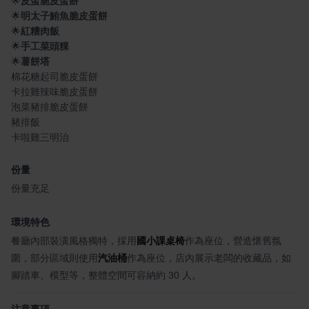
🌟
皮蛋脆皮蛋餅
🌟
明太子鮪魚脆皮蛋餅
🌟
紅糟肉飯
🌟
手工菜頭粿
🌟
薯餅塔
棉花糖起司脆皮蛋餅
卡拉雞辣味脆皮蛋餅
泡菜豬排脆皮蛋餅
豬排飯
卡啦雞三明治
份量
份量充足
環境特色
餐廳內部裝潢風格獨特，採用
國小課桌椅
作為座位，營造懷舊氛
圍，部分區域則使用
汽油桶
作為座位，店內展示老闆的收藏品，如
腳踏車、模型等，整體空間可容納約 30 人。