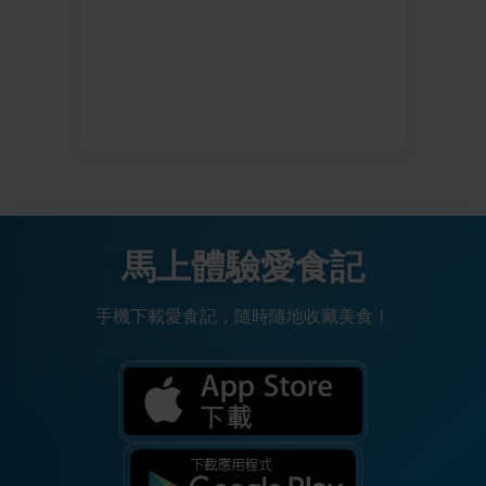
馬上體驗愛食記
手機下載愛食記，隨時隨地收藏美食！