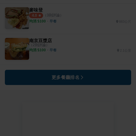
麥味登
（
3
則評論）
4.0
均消 $
100
・
早餐
883公尺
南京豆漿店
（
2
則評論）
均消 $
100
・
早餐
2.1公里
更多餐廳排名