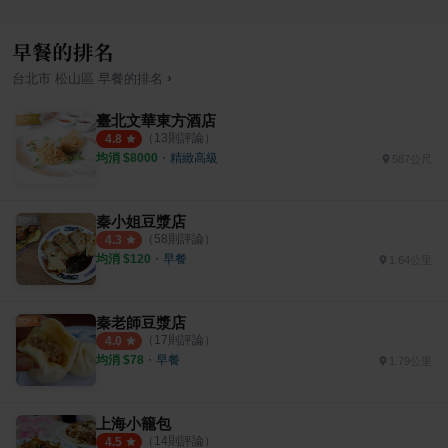
早餐的排名
›
台北市
松山區
早餐
的排名
臺北文華東方酒店
（
13
則評論）
4.8
均消 $
8000
・
精緻高級
587公尺
秦小姐豆漿店
（
58
則評論）
4.3
均消 $
120
・
早餐
1.64公里
秦老師豆漿店
（
17
則評論）
4.0
均消 $
78
・
早餐
1.79公里
上海小籠包
（
14
則評論）
4.5