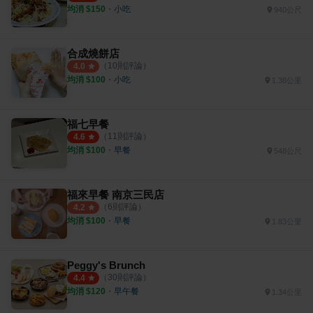
均消 $
150
・
小吃
940公尺
合成燒餅店
（
10
則評論）
4.0
均消 $
100
・
小吃
1.38公里
福七早餐
（
11
則評論）
4.6
均消 $
100
・
早餐
548公尺
福來早餐 南京三民店
（
6
則評論）
4.2
均消 $
100
・
早餐
1.83公里
Peggy's Brunch
（
30
則評論）
4.4
均消 $
120
・
早午餐
1.34公里