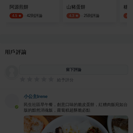
阿源煎餅
山豬蛋餅
穗月
·
42
則評論
·
25
則評論
4.5
4.3
4.0
用戶評論
留下評論
給予評分
小公主Irene
民生社區早午餐，創意口味的脆皮蛋餅，紅糟肉飯宛如台
版的黯然消魂飯，蘿蔔糕超酥脆必點