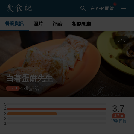
在 APP 開啟
餐廳資訊
照片
評論
相似餐廳
6
/
6
白暮蛋餅先生
18
則評論
·
3.7
5
3.7
5 星：0 則評論
4
4 星：2 則評論
3
3 星：1 則評論
3.7
2
2 星：0 則評論
18
則評論
1
1 星：0 則評論