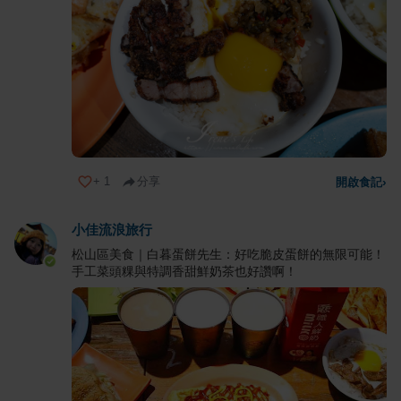
+
1
分享
開啟食記
›
小佳流浪旅行
松山區美食｜白暮蛋餅先生：好吃脆皮蛋餅的無限可能！
手工菜頭粿與特調香甜鮮奶茶也好讚啊！