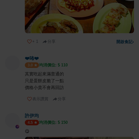
+
1
分享
開啟食記
›
❤️咘❤️
均消價位: $
110
3.0
其實吃起來滿普通的
只是蛋餅皮脆了一點
價格小貴不會再回訪
表示讚賞
分享
許伊均
均消價位: $
150
4.5
😋