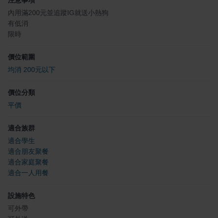
注意事項
內用滿200元並追蹤IG就送小熱狗
有低消
限時
價位範圍
均消 200元以下
價位分類
平價
適合族群
適合學生
適合朋友聚餐
適合家庭聚餐
適合一人用餐
設施特色
可外帶