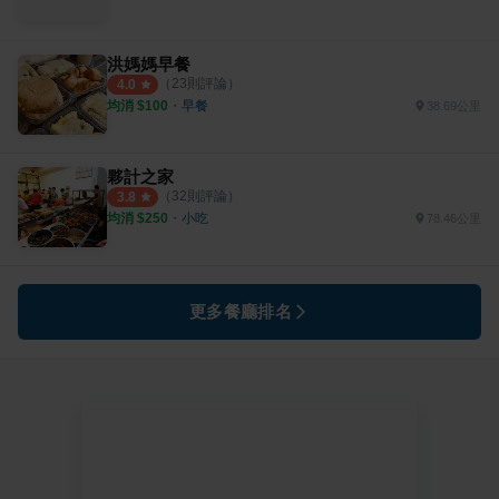
洪媽媽早餐
（
23
則評論）
4.0
均消 $
100
・
早餐
38.69公里
夥計之家
（
32
則評論）
3.8
均消 $
250
・
小吃
78.46公里
更多餐廳排名