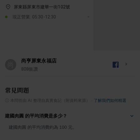
屏東縣屏東市建華一街102號
現正營業: 05:30-12:30
尚亨屏東永福店
尚
808
個讚
常見問題
ⓘ
本問答由 AI 整理自真實食記（附資料來源）
·
了解我們如何精選
建國肉圓 的平均消費是多少？
建國肉圓 的平均消費約為 100 元。