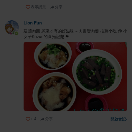
表示讚賞
分享
Lion Fun
建國肉圓 屏東才有的好滋味～肉圓變肉羹 推薦小吃 @ 小
女子Kozue的食光記趣 ❤
+
4
分享
開啟食記
›