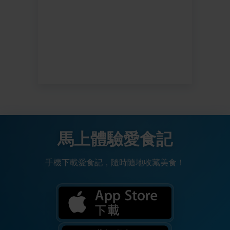
馬上體驗愛食記
手機下載愛食記，隨時隨地收藏美食！