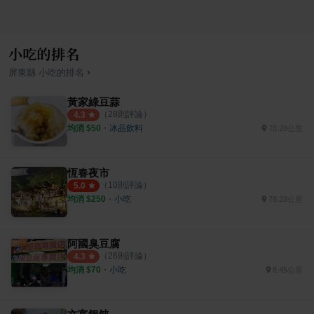
小吃的排名
›
屏東縣
小吃
的排名
黃家綠豆蒜
（
28
則評論）
4.3
均消 $
50
・
冰品飲料
70.28公里
恆春夜市
（
10
則評論）
5.0
均消 $
250
・
小吃
78.28公里
阿國臭豆腐
（
26
則評論）
4.3
均消 $
70
・
小吃
8.45公里