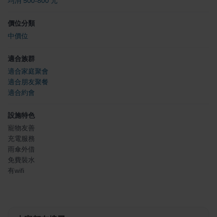
均消 500-800 元
價位分類
中價位
適合族群
適合家庭聚會
適合朋友聚餐
適合約會
設施特色
寵物友善
充電服務
雨傘外借
免費裝水
有wifi