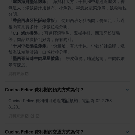
『
爐烤海鮮墨魚燉飯
』
: 海鮮料大方，干貝和中卷經過爐烤，香
氣逼人；燉飯醬汁用昆布、小魚乾、墨囊及蔬菜燉煮，飯粒粒粒
『
香煎西班牙松阪豬燉飯
』
: 使用西班牙豬頸肉，份量足，煎過
『
C.F 烤肉拼盤
』
: 可選擇燻鴨胸、翼板牛排、西班牙松阪豬
『
干貝中卷墨魚燉飯
』
: 份量足，有大干貝、中卷和鮭魚卵，燉
『
墨西哥辣味牛肉星星披薩
』
: 餅皮薄脆，鋪滿起司，牛肉軟嫩
帶有辣度。
資料來源
Cucina Felice 費利榭的預約方式為何？
Cucina Felice 費利榭可透過
電話預約
，電話為 02-2758-
8123。
資料來源
Cucina Felice 費利榭的交通方式為何？