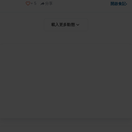
+
5
分享
開啟食記
›
載入更多動態