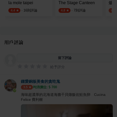
la mole taipei
The Stage Canteen
爐子煮
·
16
則評論
·
7
則評論
4.4
4.8
4.3
用戶評論
留下評論
給予評分
鍾愛銅板美食的貪吃鬼
均消價位: $
700
3.5
海味超濃厚的北海道海膽干貝燉飯佐鮭魚卵 Cucina
Felice 費利榭