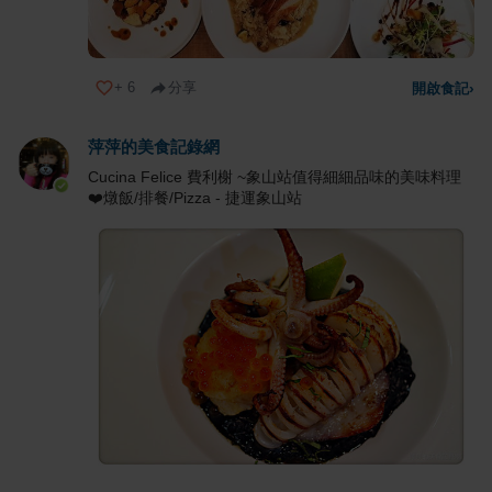
+
6
分享
開啟食記
›
萍萍的美食記錄網
Cucina Felice 費利榭 ~象山站值得細細品味的美味料理
❤️燉飯/排餐/Pizza - 捷運象山站