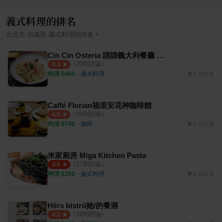
義式料理的排名
›
台北市
信義區
義式料理
的排名
Cin Cin Osteria 請請義大利餐廳 逸仙店
（
20
則評論）
4.3
均消 $
400
・
義式料理
3.72公里
Caffé Florian福里安花神咖啡館
（
30
則評論）
4.0
均消 $
740
・
咖啡
4.14公里
米家廚房 Miga Kitchen Pasta
（
17
則評論）
4.6
均消 $
350
・
義式料理
3.43公里
Hërs biströ她/的餐酒
（
20
則評論）
4.2