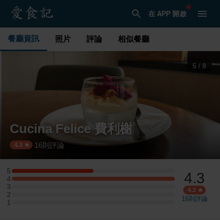
在 APP 開啟
餐廳資訊
照片
評論
相似餐廳
5
/
8
Cucina Felice 費利榭
16
則評論
·
4.3
5
4.3
5 星：1 則評論
4
4 星：2 則評論
3
3 星：0 則評論
4.3
2
2 星：0 則評論
16
則評論
1
1 星：0 則評論