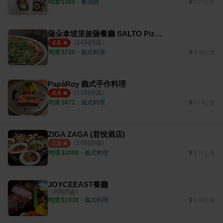
均消 $
300
・
餐酒館
3.77公里
薩朵拿坡里披薩餐廳 SALTO Pizzeria
（
14
則評論）
4.8
均消 $
720
・
義式料理
5.46公里
PapàRoy 義式手作料理
（
11
則評論）
4.4
均消 $
671
・
義式料理
3.74公里
ZIGA ZAGA (君悅酒店)
（
19
則評論）
3.5
均消 $
2000
・
義式料理
3.77公里
JOYCEEAST餐廳
（
6
則評論）
均消 $
1930
・
義式料理
4.46公里