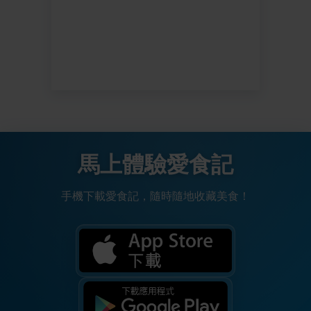
馬上體驗愛食記
手機下載愛食記，隨時隨地收藏美食！