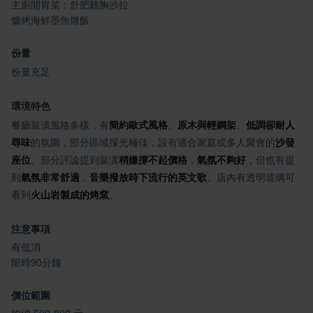
主廚開胃菜：舒肥雞胸沙拉
爐烤海鮮墨魚燉飯
份量
份量充足
環境特色
餐廳裝潢風格多樣，有
簡約歐式風格
、
原木與輕鋼架
、
低調卻耐人
尋味
的氛圍，部分區域採光極佳，設有適合家庭或多人聚會的
沙發
座位
。部分評論提到裝潢
稍嫌撐不起價格
，
氣氛不夠好
，但也有提
到
氣氛非常舒適
，
音樂撥放時下流行的英文歌
。店內有透明玻璃可
看到
火山岩製成的烤窯
。
注意事項
有低消
限時90分鐘
價位範圍