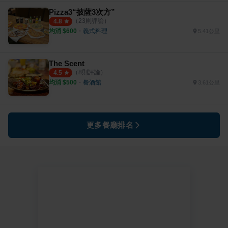
Pizza3“披薩3次方”
（
23
則評論）
4.8
均消 $
600
・
義式料理
5.41公里
The Scent
（
8
則評論）
4.5
均消 $
500
・
餐酒館
3.61公里
更多餐廳排名