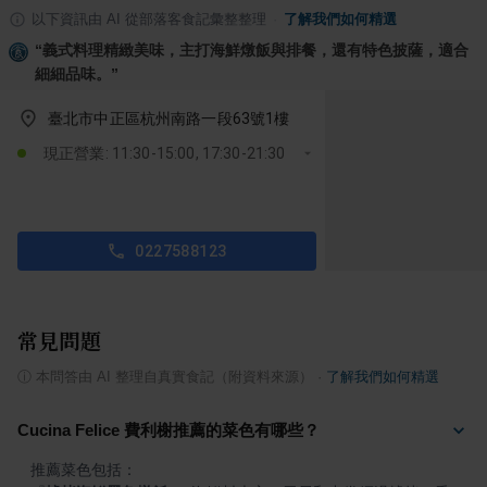
以下資訊由 AI 從部落客食記彙整整理
·
了解我們如何精選
“
義式料理精緻美味，主打海鮮燉飯與排餐，還有特色披薩，適合
細細品味。
”
臺北市中正區杭州南路一段63號1樓
現正營業: 11:30-15:00, 17:30-21:30
0227588123
常見問題
ⓘ
本問答由 AI 整理自真實食記（附資料來源）
·
了解我們如何精選
Cucina Felice 費利榭推薦的菜色有哪些？