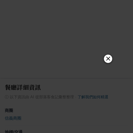
餐廳詳細資訊
ⓘ
以下資訊由 AI 從部落客食記彙整整理
·
了解我們如何精選
商圈
信義商圈
地標/交通