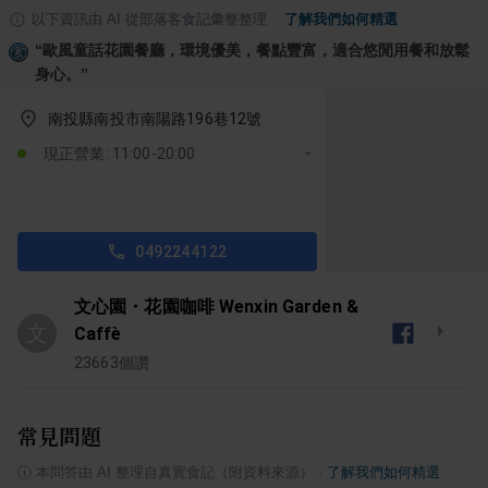
以下資訊由 AI 從部落客食記彙整整理
·
了解我們如何精選
“
歐風童話花園餐廳，環境優美，餐點豐富，適合悠閒用餐和放鬆
身心。
”
南投縣南投市南陽路196巷12號
現正營業: 11:00-20:00
0492244122
文心園・花園咖啡 Wenxin Garden &
文
Caffè
23663
個讚
常見問題
ⓘ
本問答由 AI 整理自真實食記（附資料來源）
·
了解我們如何精選