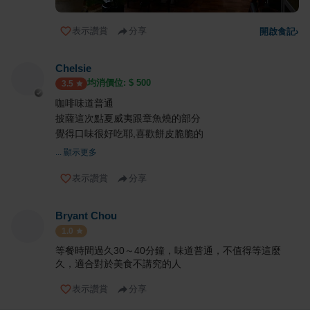
表示讚賞
分享
開啟食記
›
Chelsie
均消價位: $
500
3.5
咖啡味道普通
披薩這次點夏威夷跟章魚燒的部分
覺得口味很好吃耶,喜歡餅皮脆脆的
... 顯示更多
表示讚賞
分享
Bryant Chou
1.0
等餐時間過久30～40分鐘，味道普通，不值得等這麼
久，適合對於美食不講究的人
表示讚賞
分享