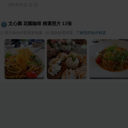
資料來源
文心園 花園咖啡
精選照片
13
張
ⓘ
照片由合作部落客拍攝，AI 協助篩選精選
·
了解我們如何精選