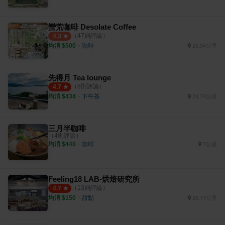
蠻荒咖啡 Desolate Coffee
（
47
則評論）
4.3
均消 $
500
・
咖啡
23.94公里
先得月 Tea lounge
（
8
則評論）
4.7
均消 $
434
・
下午茶
24.74公里
三月半咖啡
（
4
則評論）
均消 $
440
・
咖啡
7公里
Feeling18 LAB-烘焙研究所
（
13
則評論）
4.7
均消 $
150
・
甜點
26.77公里