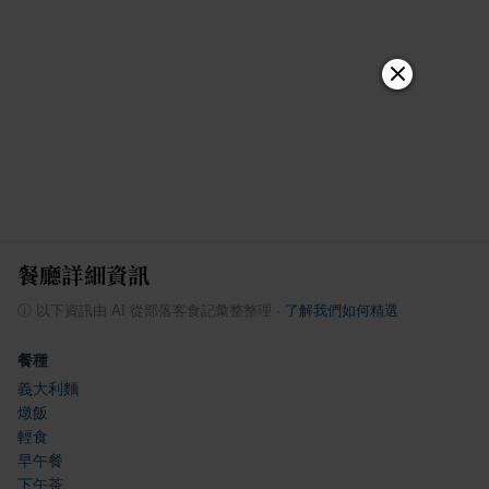
餐廳詳細資訊
ⓘ
以下資訊由 AI 從部落客食記彙整整理
·
了解我們如何精選
餐種
義大利麵
燉飯
輕食
早午餐
下午茶