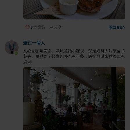
表示讚賞
分享
開啟食記
›
薏仁一個人
文心園咖啡花園。歐風童話小秘境，旁邊還有大片草皮和
花卉。餐點除了輕食以外也有正餐，飯後可以來點義式冰
淇淋