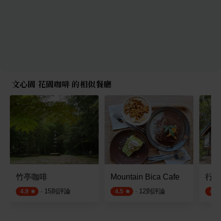
文心園 花園咖啡 的相似餐廳
竹亭咖啡
Mountain Bica Cafe
行者
·
15
則評論
·
12
則評論
4.9
4.5
4.5