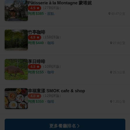
Pâtisserie à la Montagne 蒙塔妮
（
27
則評論）
4.5
均消 $
385
・
甜點
49.87公里
竹亭咖啡
（
15
則評論）
4.9
均消 $
440
・
咖啡
27.8公里
享日啡啡
（
10
則評論）
4.5
均消 $
155
・
咖啡
25.1公里
幸福童漾 SMOK cafe & shop
（
12
則評論）
4.0
均消 $
350
・
咖啡
7.31公里
更多餐廳排名