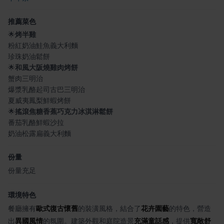
推薦菜色
🌟
烤半雞
粉紅奶油鮭魚義大利麵
珍珠奶油鬆餅
🌟
和風大阪燒雞肉烤餅
蟹肉三明治
爆漿乳酪起司古巴三明治
夏威夷鳳梨鮮蝦烤餅
🌟
搖滾焦糖香蕉巧克力冰淇淋鬆餅
番茄乳酪鮮蝦沙拉
奶油松露扁義大利麵
份量
份量充足
環境特色
餐廳擁有
歐式復古懷舊
的裝潢風格，結合了
花卉園藝
的特色，營造
出
異國風情
的氛圍。建築外觀和庭院造景
充滿童話感
，提供
寬敞舒