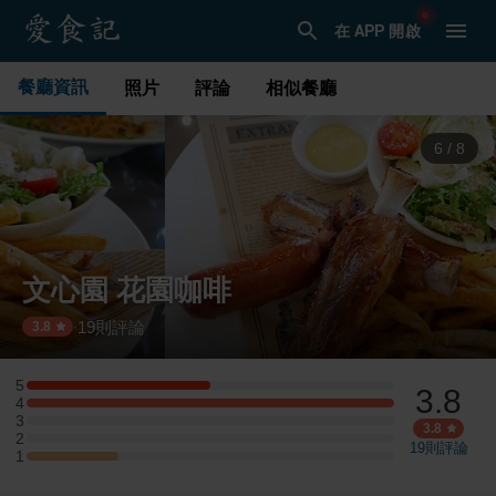
在 APP 開啟
餐廳資訊
照片
評論
相似餐廳
6
/
8
文心園 花園咖啡
19
則評論
·
3.8
5
3.8
5 星：2 則評論
4
4 星：4 則評論
3
3 星：0 則評論
3.8
2
2 星：0 則評論
19
則評論
1
1 星：1 則評論