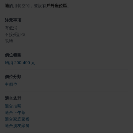
適
的用餐空間，並設有
戶外座位區
。
注意事項
有低消
不接受訂位
限時
價位範圍
均消 200-400 元
價位分類
中價位
適合族群
適合拍照
適合下午茶
適合家庭聚餐
適合朋友聚餐