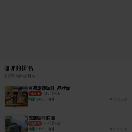
咖啡的排名
›
南投縣
咖啡
的排名
台灣惠蓀咖啡_品牌館
（
13
則評論）
4.4
均消 $
400
・
咖啡
24.51公里
鹿篙咖啡莊園
（
34
則評論）
4.0
均消 $
150
・
咖啡
25.87公里