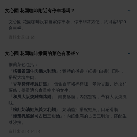
文心園 花園咖啡附近有停車場嗎？
文心園 花園咖啡設有自家停車場，停車非常方便，約可容納20
台車輛。
資料來源
文心園 花園咖啡推薦的菜色有哪些？
『
橘醬番茄牛肉義大利麵
』
: 獨特的橘醬（紅醬+白醬）口味，
『
香草豬棒棒腿拼盤
』
: 包含香草豬棒棒腿、帶骨香腸、沙拉和
『
和風大阪燒雞肉烤餅
』
: 餅皮酥脆，內餡豐富，帶有大阪燒風
『
粉紅奶油鮭魚義大利麵
』
『
爆漿乳酪起司古巴三明治
』
: 內餡飽滿的古巴三明治，搭配生
菜沙拉。
資料來源