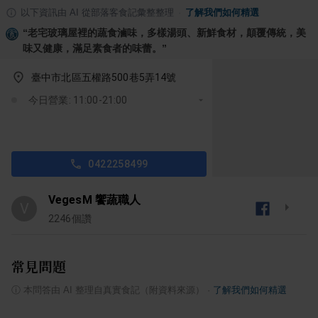
以下資訊由 AI 從部落客食記彙整整理
·
了解我們如何精選
“
老宅玻璃屋裡的蔬食滷味，多樣湯頭、新鮮食材，顛覆傳統，美
味又健康，滿足素食者的味蕾。
”
臺中市北區五權路500巷5弄14號
今日營業: 11:00-21:00
0422258499
VegesM 饗蔬職人
V
2246
個讚
常見問題
ⓘ
本問答由 AI 整理自真實食記（附資料來源）
·
了解我們如何精選