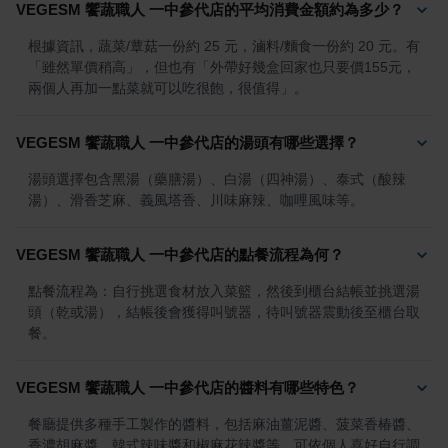
VEGESM 饗蔬職人 一中參代店的平均消費金額約為多少？
根據資訊，蔬菜/蕈菇一份約 25 元，滷料/麵食一份約 20 元。有
「雖然單價稍高」，但也有「外帶好幾盒回家也只要價155元，
兩個人再加一點菜就可以吃很飽，很值得」。
VEGESM 饗蔬職人 一中參代店的湯頭有哪些選擇？
湯頭選擇包含黑湯（藥膳湯）、白湯（四神湯）、泰式（酸辣
湯）、滑香芝麻、義風塔香、川味麻辣、咖哩風味等。
VEGESM 饗蔬職人 一中參代店的點餐流程為何？
點餐流程為：自行挑選食材放入菜籃，然後到櫃台結帳並挑選湯
頭（乾或湯），結帳後會獲得叫號器，待叫號器震動後至櫃台取
餐。
VEGESM 饗蔬職人 一中參代店的醬料有哪些特色？
餐廳提供多種手工製作的醬料，包括麻油薑泥醬、菠菜香椿醬、
香濃胡麻醬、韓式辣味醬和椒麻花辣醬等，可依個人喜好自行調