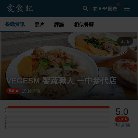
在 APP 開啟
餐廳資訊
照片
評論
相似餐廳
3
/
5
VEGESM 饗蔬職人 一中參代店
19
則評論
·
5.0
5
5.0
5 星：1 則評論
4
4 星：0 則評論
3
3 星：0 則評論
5.0
2
2 星：0 則評論
19
則評論
1
1 星：0 則評論