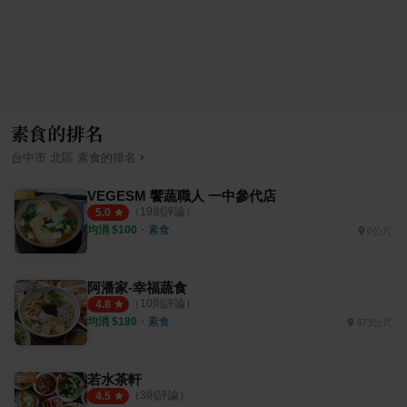
素食的排名
›
台中市
北區
素食
的排名
VEGESM 饗蔬職人 一中參代店
（
19
則評論）
5.0
均消 $
100
・
素食
0公尺
阿潘家-幸福蔬食
（
10
則評論）
4.8
均消 $
180
・
素食
473公尺
若水茶軒
（
3
則評論）
4.5