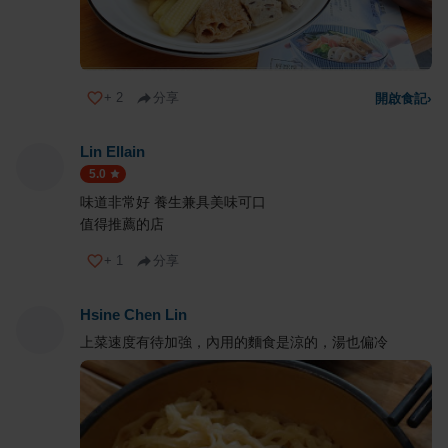
+
2
分享
開啟食記
›
Lin Ellain
5.0
味道非常好 養生兼具美味可口
值得推薦的店
+
1
分享
Hsine Chen Lin
上菜速度有待加強，內用的麵食是涼的，湯也偏冷