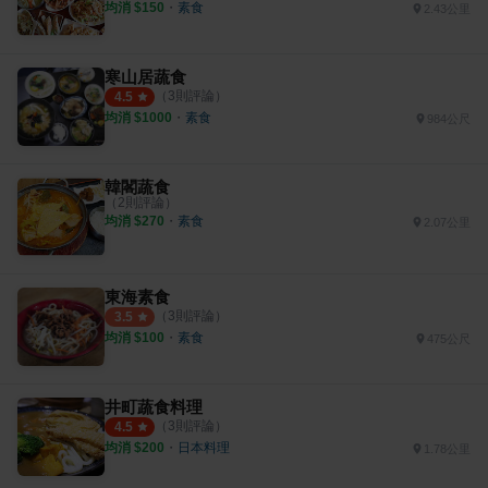
均消 $
150
・
素食
2.43公里
寒山居蔬食
（
3
則評論）
4.5
均消 $
1000
・
素食
984公尺
韓閣蔬食
（
2
則評論）
均消 $
270
・
素食
2.07公里
東海素食
（
3
則評論）
3.5
均消 $
100
・
素食
475公尺
井町蔬食料理
（
3
則評論）
4.5
均消 $
200
・
日本料理
1.78公里