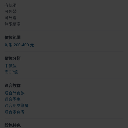
有低消
可外帶
可外送
無限續湯
價位範圍
均消 200-400 元
價位分類
中價位
高CP值
適合族群
適合外食族
適合學生
適合朋友聚餐
適合素食者
設施特色