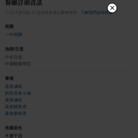
餐廳詳細資訊
ⓘ
以下資訊由 AI 從部落客食記彙整整理
·
了解我們如何精選
商圈
一中商圈
地標/交通
中友百貨
中國醫藥學院
餐種
蔬食滷味
創意蔬食小滷
素食滷味
蔬食關東煮
素食麻辣燙
推薦菜色
🌟
素干貝