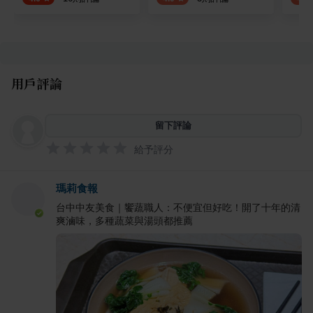
用戶評論
留下評論
給予評分
瑪莉食報
台中中友美食｜饗蔬職人：不便宜但好吃！開了十年的清
爽滷味，多種蔬菜與湯頭都推薦