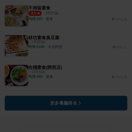
不倒翁素食
（
1
則評論）
4.5
均消 $
90
・
素食
1.94公里
林坊素食臭豆腐
（
1
則評論）
均消 $
100
・
中式料理
634公尺
吉棧素食(陝西店)
（
2
則評論）
均消 $
90
・
素食
2.62公里
更多餐廳排名