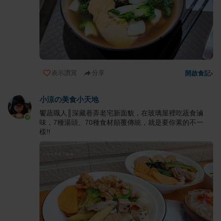
表示讚賞
分享
開啟食記
›
小涼の美食小天地
饗蔬職人║深藏巷弄老宅新面貌，在玻璃屋裡吃蔬食滷
味，7種湯頭、70種食材顛覆傳統，就是要你素的不一
樣!!