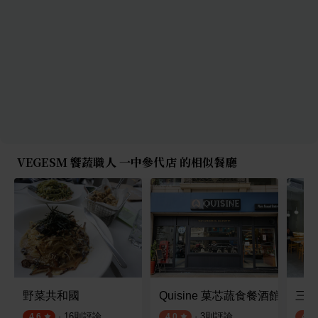
VEGESM 饗蔬職人 一中參代店 的相似餐廳
野菜共和國
Quisine 菓芯蔬食餐酒館
三圓
·
16
則評論
·
3
則評論
4.6
4.0
4.2