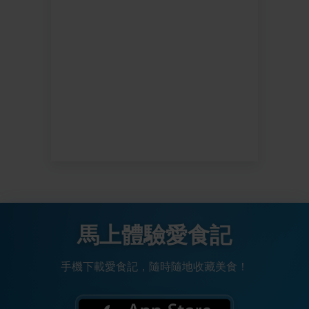
馬上體驗愛食記
手機下載愛食記，隨時隨地收藏美食！