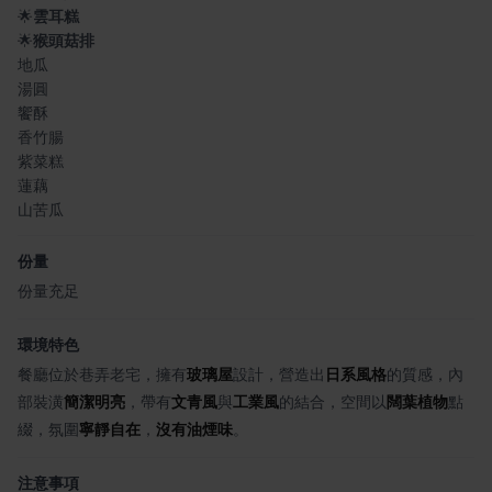
🌟
雲耳糕
🌟
猴頭菇排
地瓜
湯圓
饗酥
香竹腸
紫菜糕
蓮藕
山苦瓜
份量
份量充足
環境特色
餐廳位於巷弄老宅，擁有
玻璃屋
設計，營造出
日系風格
的質感，內
部裝潢
簡潔明亮
，帶有
文青風
與
工業風
的結合，空間以
闊葉植物
點
綴，氛圍
寧靜自在
，
沒有油煙味
。
注意事項