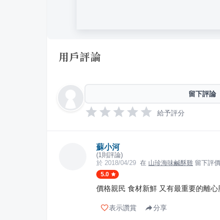
用戶評論
留下評論
給予評分
蘇小河
(
1
則評論)
於
2018/04/29
在
山珍海味鹹酥雞
留下評
5.0
價格親民 食材新鮮 又有最重要的離
表示讚賞
分享