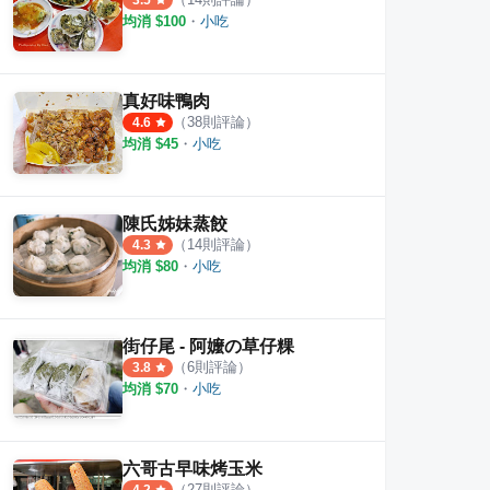
3.5
均消 $
100
・
小吃
真好味鴨肉
（
38
則評論）
4.6
均消 $
45
・
小吃
陳氏姊妹蒸餃
（
14
則評論）
4.3
均消 $
80
・
小吃
街仔尾 - 阿嬤の草仔粿
（
6
則評論）
3.8
均消 $
70
・
小吃
六哥古早味烤玉米
（
27
則評論）