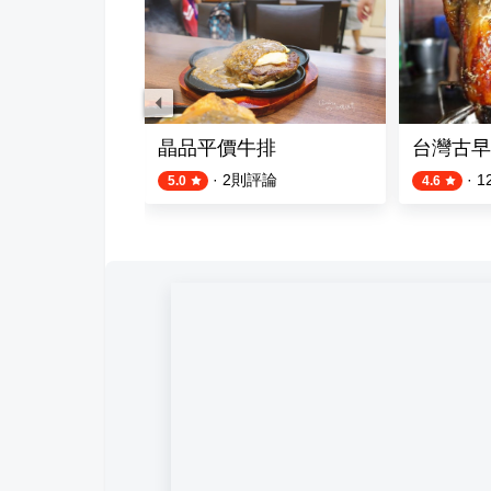
晶品平價牛排
台灣古早
·
2
則評論
·
1
5.0
4.6