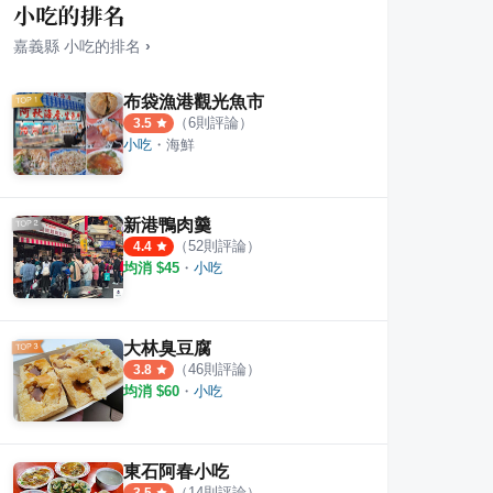
小吃的排名
嘉義縣
小吃
的排名
›
布袋漁港觀光魚市
（
6
則評論）
3.5
小吃
・
海鮮
雞肉飯、排骨飯
哈吉味 美式炸雞專賣店
NAK
·
2
則評論
·
2
則評論
5.0
4.5
新港鴨肉羹
（
52
則評論）
4.4
均消 $
45
・
小吃
大林臭豆腐
（
46
則評論）
3.8
均消 $
60
・
小吃
東石阿春小吃
（
14
則評論）