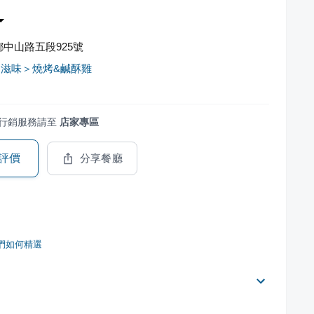
中山路五段925號
滋味＞燒烤&鹹酥雞
行銷服務請至
店家專區
評價
分享餐廳
們如何精選