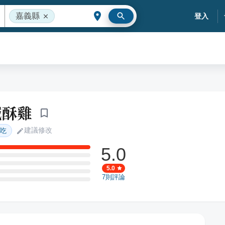
嘉義縣
登入
鹹酥雞
建議修改
吃
5.0
5.0
7
則評論