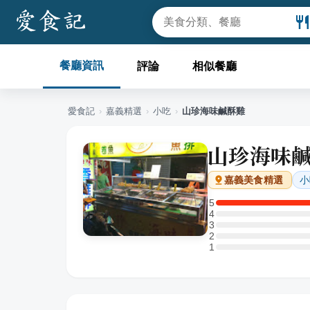
餐廳資訊
評論
相似餐廳
愛食記
›
嘉義
精選
›
小吃
›
山珍海味鹹酥雞
山珍海味
小
嘉義
美食精選
5
5 星：2 則評論
4
4 星：0 則評論
3
3 星：0 則評論
2
2 星：0 則評論
1
1 星：0 則評論