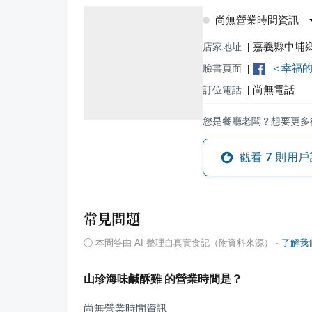
尚無營業時間資訊
嘉義縣中埔鄉
店家地址
|
＜幸福的
臉書頁面
|
尚無電話
訂位電話
|
您是餐廳老闆？想要更多
觀看
7
則用戶
常見問題
ⓘ
本問答由 AI 整理自真實食記（附資料來源）
·
了解我
山珍海味鹹酥雞 的營業時間是？
尚無營業時間資訊