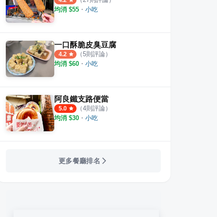
4.2
均消 $
55
・
小吃
一口酥脆皮臭豆腐
（
5
則評論）
4.2
均消 $
60
・
小吃
阿良鐵支路便當
（
4
則評論）
5.0
均消 $
30
・
小吃
更多餐廳排名