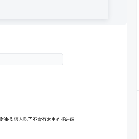
價
心脫油機 讓人吃了不會有太重的罪惡感