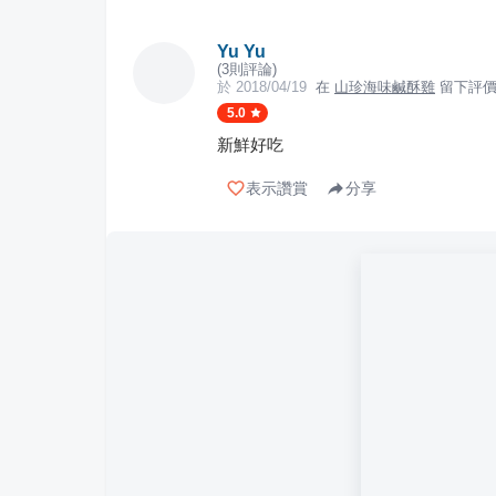
Yu Yu
(
3
則評論)
於
2018/04/19
在
山珍海味鹹酥雞
留下評
5.0
新鮮好吃
表示讚賞
分享