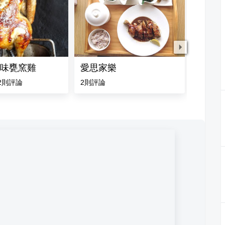
味甕窯雞
愛思家樂
曾家火
2
則評論
2
則評論
5.0