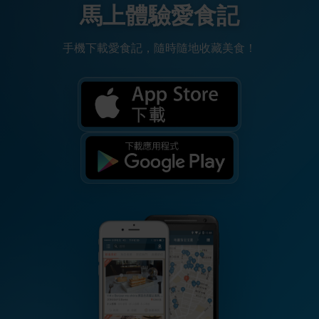
馬上體驗愛食記
手機下載愛食記，隨時隨地收藏美食！