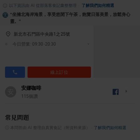
以下資訊由 AI 從部落客食記彙整整理
·
了解我們如何精選
“
坐擁北海岸海景，享受悠閒下午茶，飽覽日落美景，放鬆身心
靈。
”
新北市石門區中央路1之25號
今日營業: 09:30-20:30
線上訂位
安娜咖啡
安
115
個讚
常見問題
ⓘ
本問答由 AI 整理自真實食記（附資料來源）
·
了解我們如何精選