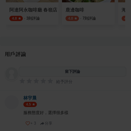
阿達阿永咖啡廳 春嶺店
鹿邊咖啡
海堤
·
3
則評論
·
7
則評論
4.8
4.0
4.0
用戶評論
留下評論
給予評分
林宇晨
4.5
服務態度好，選擇很多樣
+
3
分享