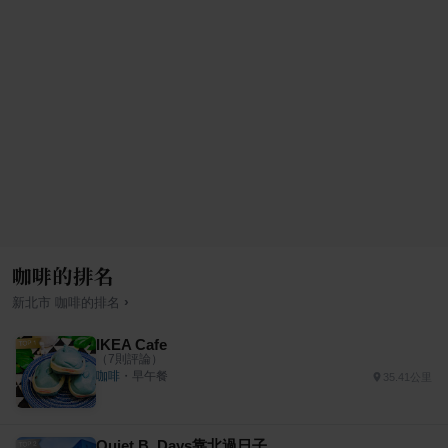
咖啡的排名
›
新北市
咖啡
的排名
IKEA Cafe
（
7
則評論）
咖啡
・
早午餐
35.41公里
Quiet B. Days靠北過日子