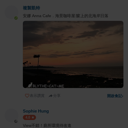
複製凱特
安娜 Anna Cafe．海景咖啡屋∣窗上的北海岸日落
表示讚賞
分享
開啟食記
›
Sophie Hung
4.0
View不錯！廁所環境待改進