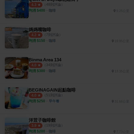
（
48
則評論）
4.3
均消 $
400
・
咖啡
9.25公里
媽媽嘴咖啡
（
7
則評論）
4.2
均消 $
150
・
咖啡
19.95公里
Binma Area 134
（
34
則評論）
4.0
均消 $
300
・
咖啡
13.35公里
BEGINAGAIN起點咖啡
（
51
則評論）
4.0
均消 $
250
・
早午餐
31.66公里
洋荳子咖啡館
（
19
則評論）
3.9
均消 $
200
・
咖啡
7.73公里