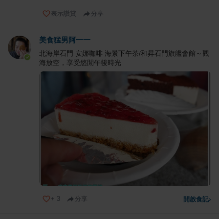
表示讚賞
分享
美食猛男阿一一
北海岸石門 安娜咖啡 海景下午茶/和昇石門旗艦會館～觀
海放空，享受悠閒午後時光
+
3
分享
開啟食記
›