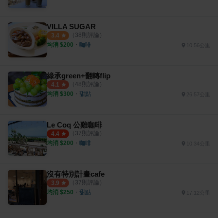
VILLA SUGAR
（
38
則評論）
3.4
均消 $
200
・
咖啡
10.56公里
綠承green+翻轉flip
（
48
則評論）
4.1
均消 $
300
・
甜點
26.57公里
Le Coq 公雞咖啡
（
37
則評論）
4.4
均消 $
200
・
咖啡
10.34公里
沒有特別計畫cafe
（
37
則評論）
3.9
均消 $
250
・
甜點
17.12公里