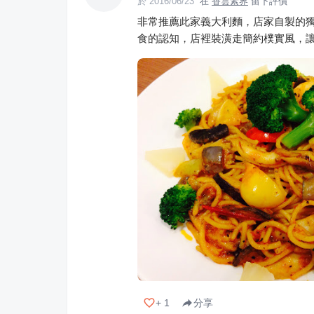
於
2016/06/23
在
香雲素界
留下評價
非常推薦此家義大利麵，店家自製的
食的認知，店裡裝潢走簡約樸實風，
+
1
分享