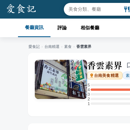
餐廳資訊
評論
相似餐廳
愛食記
›
台南
精選
›
素食
›
香雲素界
香雲素界
素
台南
美食精選
5
5 星：0 則評論
4
4 星：1 則評論
3
3 星：0 則評論
2
2 星：0 則評論
1
1 星：0 則評論