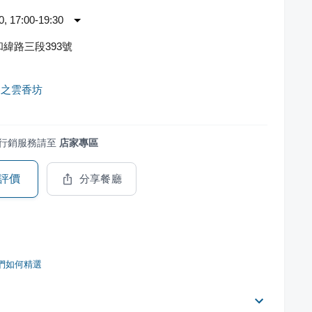
 17:00-19:30
緯路三段393號
界之雲香坊
行銷服務請至
店家專區
評價
分享餐廳
們如何精選