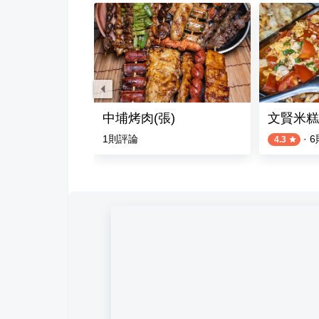
nChill Brunch
中埔烤肉(張)
文賢米糕
評論
1
則評論
·
6
4.3