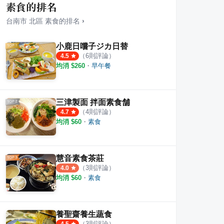
素食的排名
台南市
北區
素食
的排名
›
小鹿日嚐子ジカ日替
（
6
則評論）
4.5
均消 $
260
・
早午餐
RICH HUMOR
金川燒 文成店（店休請看臉書粉
小鹿
·
4
則評論
·
1
則評論
5.0
4.5
三津製面 拌面素食舗
（
4
則評論）
4.7
均消 $
60
・
素食
慧音素食茶莊
（
3
則評論）
4.0
均消 $
60
・
素食
養聖齋養生蔬食
（
3
則評論）