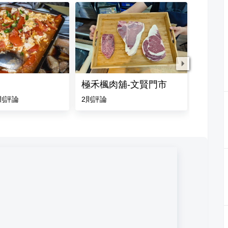
極禾楓肉舖-文賢門市
米式幽默
則評論
2
則評論
4.0