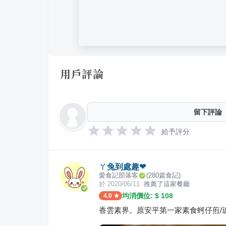
用戶評論
留下評論
給予評分
ㄚ兔到處趣❤
愛食記部落客
(
280
篇食記)
於
2020/06/11
推薦了這家餐廳
均消價位: $
108
4.0
香雲素界。原安平第一家素食蚵仔煎/近