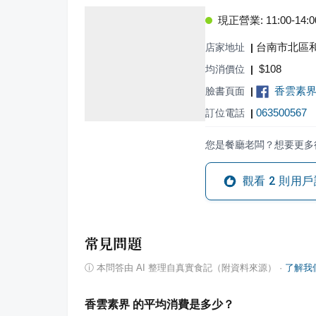
現正營業: 11:00-14:00,
台南市北區和
店家地址
|
$
108
均消價位
|
香雲素
臉書頁面
|
063500567
訂位電話
|
您是餐廳老闆？想要更多
觀看
2
則用戶
常見問題
ⓘ
本問答由 AI 整理自真實食記（附資料來源）
·
了解我
香雲素界 的平均消費是多少？