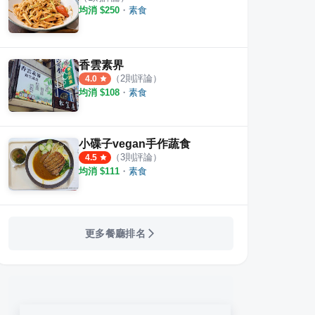
均消 $
250
・
素食
香雲素界
（
2
則評論）
4.0
均消 $
108
・
素食
小碟子vegan手作蔬食
（
3
則評論）
4.5
均消 $
111
・
素食
更多餐廳排名