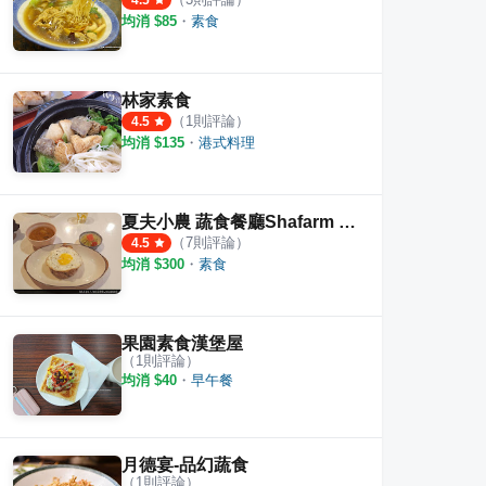
4.5
均消 $
85
・
素食
林家素食
（
1
則評論）
4.5
均消 $
135
・
港式料理
夏夫小農 蔬食餐廳Shafarm vegetarian restaurants
（
7
則評論）
4.5
均消 $
300
・
素食
果園素食漢堡屋
（
1
則評論）
均消 $
40
・
早午餐
月德宴-品幻蔬食
（
1
則評論）