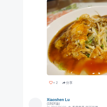
+
2
分享
Xiaoshen Lu
(
1
則評論)