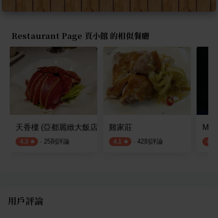
Restaurant Page 頁小館 的相似餐廳
天香樓 (亞都麗緻大飯店)
雞家莊
MU
·
25
則評論
·
42
則評論
4.3
4.1
4.2
用戶評論