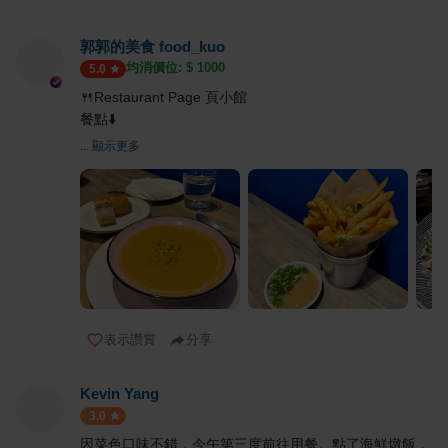
郭郭的美食 food_kuo
均消價位: $
1000
5.0
🍴Restaurant Page 頁小館
餐點⬇️
... 顯示更多
表示讚賞
分享
Kevin Yang
3.0
因菜色口味不錯，今午第三度前往用餐。點了海鮮燉飯，