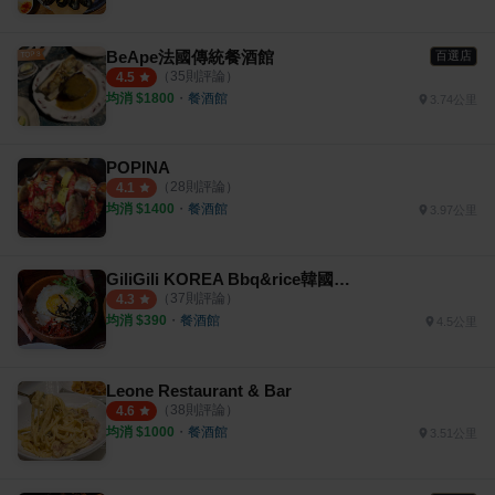
BeApe法國傳統餐酒館
百選店
（
35
則評論）
4.5
均消 $
1800
・
餐酒館
3.74公里
POPINA
（
28
則評論）
4.1
均消 $
1400
・
餐酒館
3.97公里
GiliGili KOREA Bbq&rice韓國釜山餐酒館
（
37
則評論）
4.3
均消 $
390
・
餐酒館
4.5公里
Leone Restaurant & Bar
（
38
則評論）
4.6
均消 $
1000
・
餐酒館
3.51公里