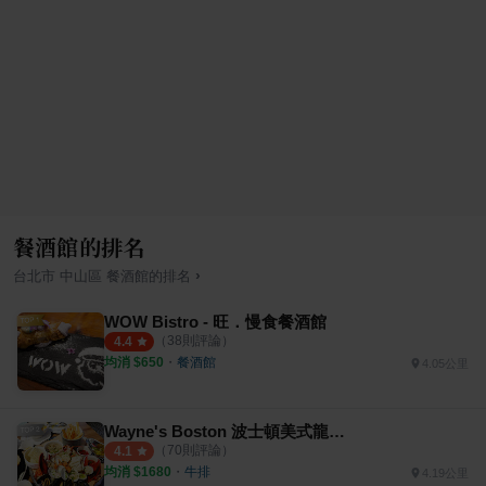
餐酒館的排名
›
台北市
中山區
餐酒館
的排名
WOW Bistro - 旺．慢食餐酒館
（
38
則評論）
4.4
均消 $
650
・
餐酒館
4.05公里
Wayne's Boston 波士頓美式龍蝦牛排餐廳
（
70
則評論）
4.1
均消 $
1680
・
牛排
4.19公里