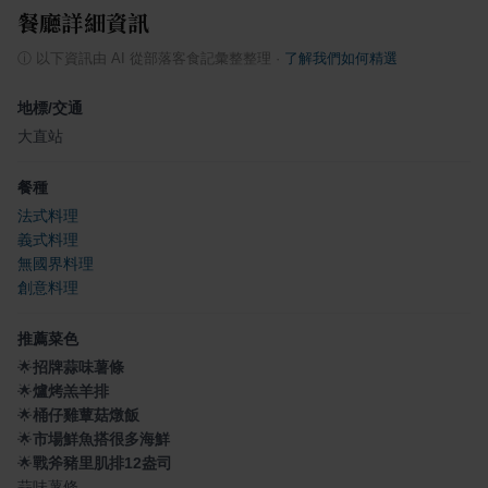
餐廳詳細資訊
ⓘ
以下資訊由 AI 從部落客食記彙整整理
·
了解我們如何精選
地標/交通
大直站
餐種
法式料理
義式料理
無國界料理
創意料理
推薦菜色
🌟
招牌蒜味薯條
🌟
爐烤羔羊排
🌟
桶仔雞蕈菇燉飯
🌟
市場鮮魚搭很多海鮮
🌟
戰斧豬里肌排12盎司
蒜味薯條