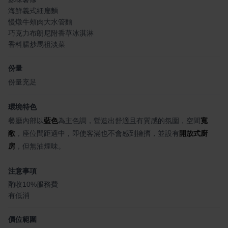
海鮮義式細扁麵
慢燉牛頰肉大水管麵
巧克力布朗尼附香草冰淇淋
香料腸炒馬祖淡菜
份量
份量充足
環境特色
餐廳內部以
藍色
為主色調，營造出舒適且有質感的氛圍，空間
寬
敞
，座位間距適中，即使客滿也不會感到擁擠，並設有
開放式廚
房
，但無油煙味。
注意事項
酌收10%服務費
有低消
價位範圍