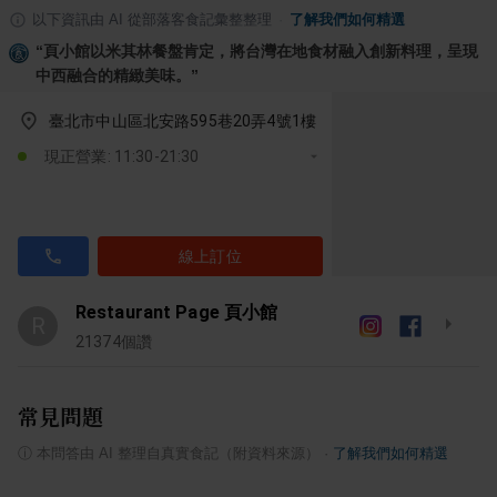
以下資訊由 AI 從部落客食記彙整整理
·
了解我們如何精選
“
頁小館以米其林餐盤肯定，將台灣在地食材融入創新料理，呈現
中西融合的精緻美味。
”
臺北市中山區北安路595巷20弄4號1樓
現正營業: 11:30-21:30
線上訂位
Restaurant Page 頁小館
R
21374
個讚
常見問題
ⓘ
本問答由 AI 整理自真實食記（附資料來源）
·
了解我們如何精選