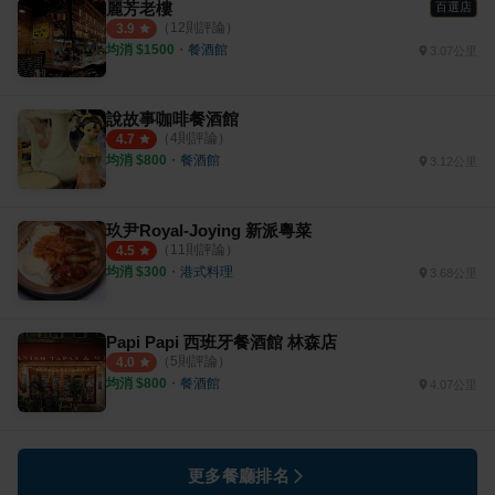
麗芳老樓
百選店
（
12
則評論）
3.9
均消 $
1500
・
餐酒館
3.07公里
說故事咖啡餐酒館
（
4
則評論）
4.7
均消 $
800
・
餐酒館
3.12公里
玖尹Royal-Joying 新派粵菜
（
11
則評論）
4.5
均消 $
300
・
港式料理
3.68公里
Papi Papi 西班牙餐酒館 林森店
（
5
則評論）
4.0
均消 $
800
・
餐酒館
4.07公里
更多餐廳排名