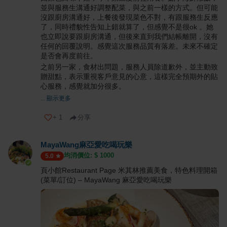
並與服務生溝通好調整配菜，與之前一樣的方式。但可能
沒跟廚房溝通好，上餐後發現菜色不對，有跟服務生反應
了，同時禮貌性告知上錯就算了，但感覺不是很ok 。她
也立即說要跟廚房溝通，但後來直到我們結帳離開，沒有
任何的回覆說明。感覺這次服務品質有落差。未來不確定
是否會再度前往。
之前另一家，食材出問題，服務人員除道歉外，並主動致
贈甜點，表示重視客戶意見的心意，這樣完全預期外的貼
心服務，感覺就加分很多。
... 顯示更多
+
1
分享
MayaWang麻亞愛吃喝玩樂
均消價位: $
1000
5.0
頁小館Restaurant Page 米其林推薦美食，特色料理開箱
(菜單/訂位) – MayaWang 麻亞愛吃喝玩樂