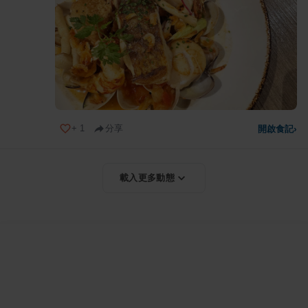
+
1
分享
開啟食記
›
載入更多動態