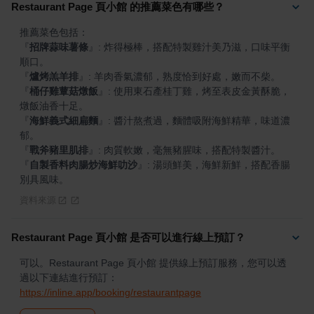
Restaurant Page 頁小館 的推薦菜色有哪些？
『
招牌蒜味薯條
』
: 炸得極棒，搭配特製雞汁美乃滋，口味平衡
『
爐烤羔羊排
』
『
桶仔雞蕈菇燉飯
』
: 使用東石產桂丁雞，烤至表皮金黃酥脆，
『
海鮮義式細扁麵
』
: 醬汁熬煮過，麵體吸附海鮮精華，味道濃
『
戰斧豬里肌排
』
『
自製香料肉腸炒海鮮叻沙
』
: 湯頭鮮美，海鮮新鮮，搭配香腸
別具風味。
資料來源
Restaurant Page 頁小館 是否可以進行線上預訂？
可以。Restaurant Page 頁小館 提供線上預訂服務，您可以透
過以下連結進行預訂：
https://inline.app/booking/restaurantpage