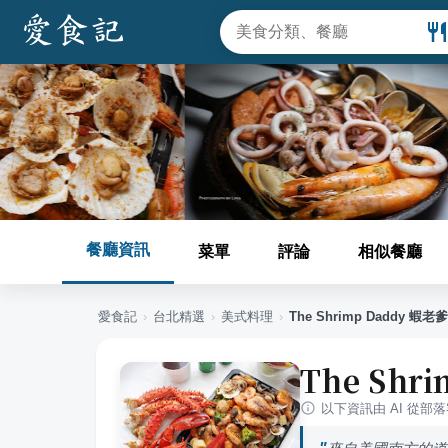
餐廳資訊
菜單
評論
相似餐廳
愛食記
›
台北
精選
›
美式料理
›
The Shrimp Daddy 蝦
The Sh
以下資訊由 AI 從部