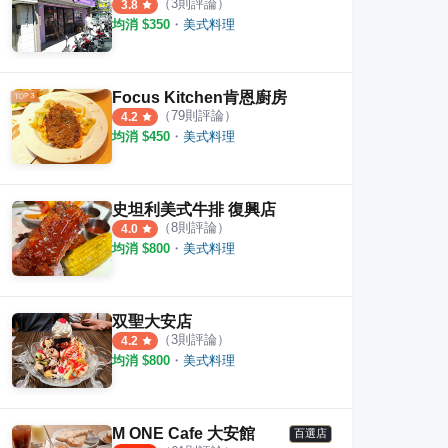
（
3
則評論）
3.8
均消 $
350
・
美式料理
Focus Kitchen肯恩廚房
（
79
則評論）
4.2
均消 $
450
・
美式料理
史坦利美式牛排 復興店
（
8
則評論）
4.0
均消 $
800
・
美式料理
双聖大安店
（
3
則評論）
4.2
均消 $
800
・
美式料理
M ONE Cafe 大安館
百選店