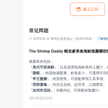
線上訂位
常見問題
ⓘ
本問答由 AI 整理自真實食記（附資料來源）
·
了解我
The Shrimp Daddy 蝦老爹美食海鮮推薦
『
美式手抓海鮮
』
『
龍蝦
』
『
帝王蟹腳
』
『
西部薯條
』
『
加州炸花枝
』
: 外酥內Q，可搭配特製醬汁。
資料來源