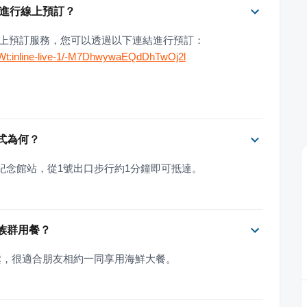
否可以進行線上預訂？
鮮 提供線上預訂服務，您可以透過以下連結進行預訂：
tWt:inline-live-1/-M7DhwywaEQdDhTwOj2l
方式為何？
捷運國父紀念館站，從1號出口步行約1分鐘即可抵達。
哪些族群用餐？
鬆，很適合朋友相約一同享用海鮮大餐。