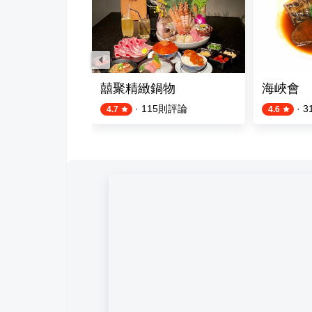
產粥
囍聚精緻鍋物
海峽會
則評論
·
115
則評論
·
3
4.7
4.6