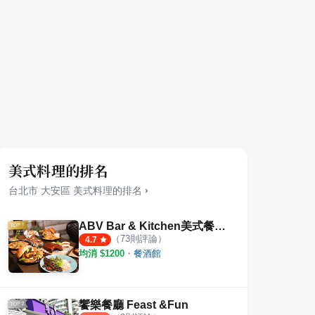
美式料理的排名
台北市
大安區
美式料理
的排名
›
ABV Bar & Kitchen美式餐酒館
（
73
則評論）
4.7
均消 $
1200
・
餐酒館
饗樂餐廳 Feast &Fun