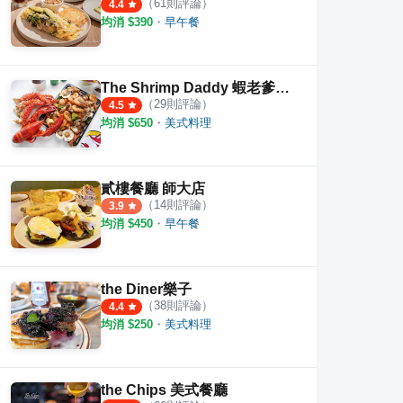
（
61
則評論）
4.4
均消 $
390
・
早午餐
The Shrimp Daddy 蝦老爹美食海鮮
（
29
則評論）
4.5
均消 $
650
・
美式料理
貳樓餐廳 師大店
（
14
則評論）
3.9
均消 $
450
・
早午餐
the Diner樂子
（
38
則評論）
4.4
均消 $
250
・
美式料理
the Chips 美式餐廳