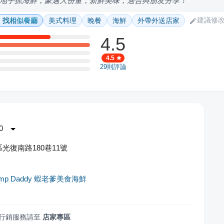
地手抓海鮮，豪邁大份量，新鮮美味，適合與朋友分享！
建議修
找相似餐廳
美式料理
晚餐
海鮮
外帶外送店家
4.5
4.5
29
則評論
0
光復南路180巷11號
rimp Daddy 蝦老爹美食海鮮
行銷服務請至
店家專區