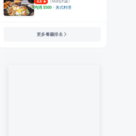
（
66
則評論）
4.6
均消 $
500
・
美式料理
更多餐廳排名
排
林美如 海鮮 熱炒 燒烤 酒場
黑熊
·
31
則評論
·
16
則評論
3.6
4.3