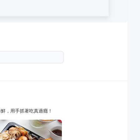
海鮮，用手抓著吃真過癮！