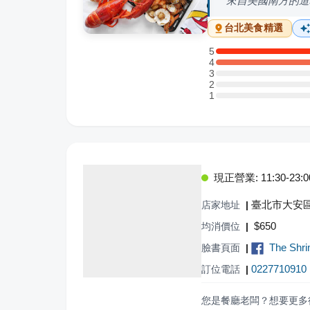
來自美國南方的道
台北
美食精選
5
5 星：3 則評論
4
4 星：4 則評論
3
3 星：0 則評論
2
2 星：0 則評論
1
1 星：0 則評論
現正營業: 11:30-23:0
臺北市大安區
店家地址
|
$
650
均消價位
|
The Sh
臉書頁面
|
0227710910
訂位電話
|
您是餐廳老闆？想要更多