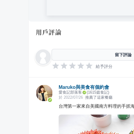
用戶評論
留下評論
給予評分
Maruko與美食有個約會
愛食記部落客
(
1615
篇食記)
於
2022/07/26
推薦了這家餐廳
台灣第一家來自美國南方料理的手抓