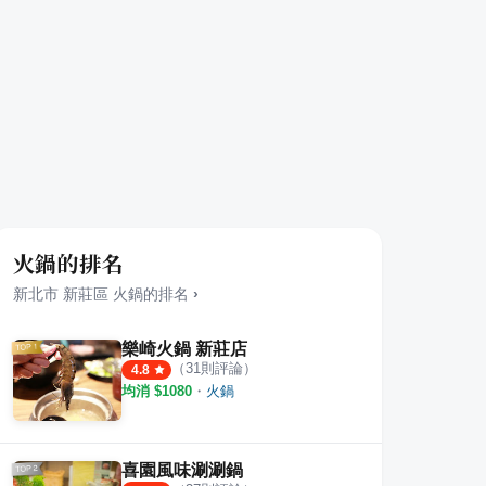
火鍋的排名
新北市
新莊區
火鍋
的排名
›
樂崎火鍋 新莊店
（
31
則評論）
4.8
均消 $
1080
・
火鍋
喜園風味涮涮鍋