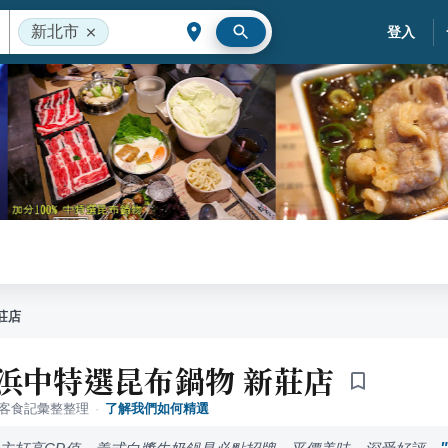
新北市
登入
莊店
%浜中特選昆布鍋物 新莊店
落客食記彙整整理
·
了解我們如何精選