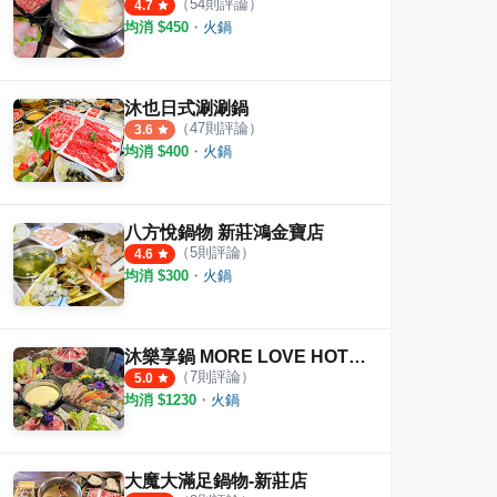
（
54
則評論）
4.7
均消 $
450
・
火鍋
沐也日式涮涮鍋
（
47
則評論）
3.6
均消 $
400
・
火鍋
八方悅鍋物 新莊鴻金寶店
（
5
則評論）
4.6
均消 $
300
・
火鍋
沐樂享鍋 MORE LOVE HOT POT 精緻火鍋涮涮鍋
（
7
則評論）
5.0
均消 $
1230
・
火鍋
大魔大滿足鍋物-新莊店