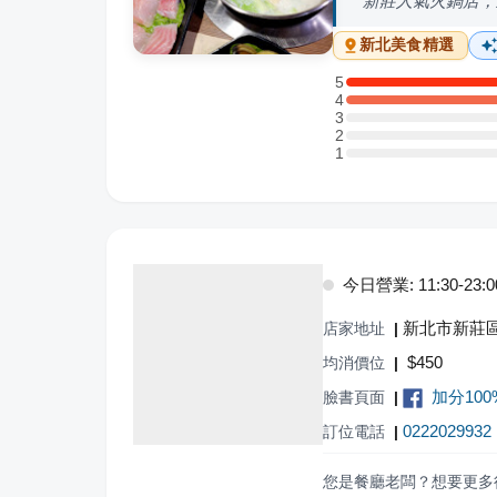
新莊人氣火鍋店，
新北
美食精選
5
5 星：5 則評論
4
4 星：5 則評論
3
3 星：0 則評論
2
2 星：0 則評論
1
1 星：0 則評論
今日營業: 11:30-23:0
新北市新莊
店家地址
|
$
450
均消價位
|
加分10
臉書頁面
|
0222029932
訂位電話
|
您是餐廳老闆？想要更多