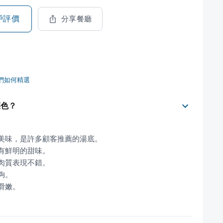
戶評價
分享餐廳
們如何精選
菜色？
滑嫩。