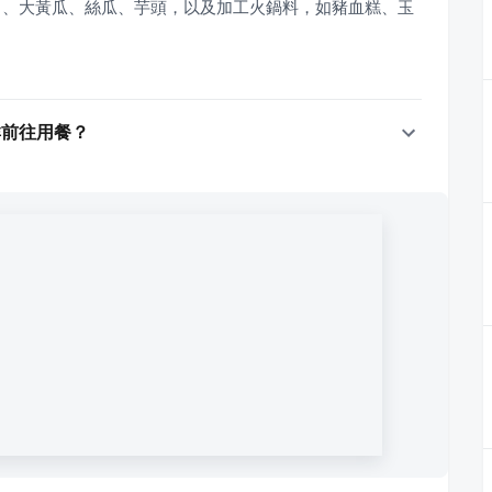
）、大黃瓜、絲瓜、芋頭，以及加工火鍋料，如豬血糕、玉
群前往用餐？