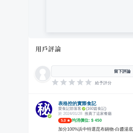
用戶評論
留下評論
給予評分
表格控的實際食記
愛食記部落客
(
160
篇食記)
於
2024/01/28
推薦了這家餐廳
均消價位: $
450
5.0
加分100%浜中特選昆布鍋物-白醬湯