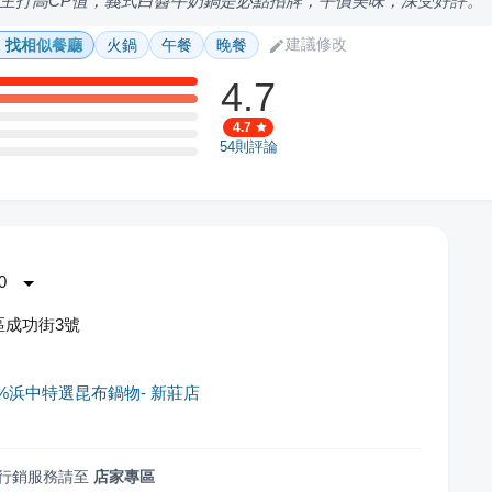
主打高CP值，義式白醬牛奶鍋是必點招牌，平價美味，深受好評。
建議修改
找相似餐廳
火鍋
午餐
晚餐
4.7
4.7
54
則評論
0
區成功街3號
0%浜中特選昆布鍋物- 新莊店
行銷服務請至
店家專區