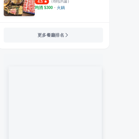
（
8
則評論）
4.5
均消 $
300
・
火鍋
更多餐廳排名
00%浜中特選昆布鍋物 板橋店
樂崎火鍋 新莊店
双禾
·
4
則評論
·
31
則評論
4.8
4.3