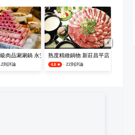
義店
級肉品涮涮鍋 永安店
熟度精緻鍋物 新莊昌平店
加分1
12
則評論
·
22
則評論
4.8
3.0