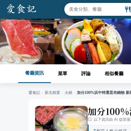
餐廳資訊
菜單
評論
相似餐廳
愛食記
›
新北
精選
›
火鍋
›
加分100%浜中特選昆布鍋物 新
加分100
以下資訊由 AI 從部