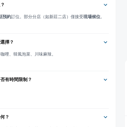
位？
話預約
訂位。部分分店（如新莊二店）僅接受
現場候位
。
些選擇？
洋咖哩、韓風泡菜、川味麻辣。
是否有時間限制？
為何？