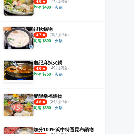
（
37
則評論）
4.6
均消 $
400
・
火鍋
很秋鍋物
（
19
則評論）
4.7
均消 $
800
・
火鍋
詹記麻辣火鍋
（
49
則評論）
4.6
均消 $
750
・
火鍋
覺醒幸福鍋物
（
24
則評論）
4.6
均消 $
650
・
火鍋
加分100%浜中特選昆布鍋物 新莊店