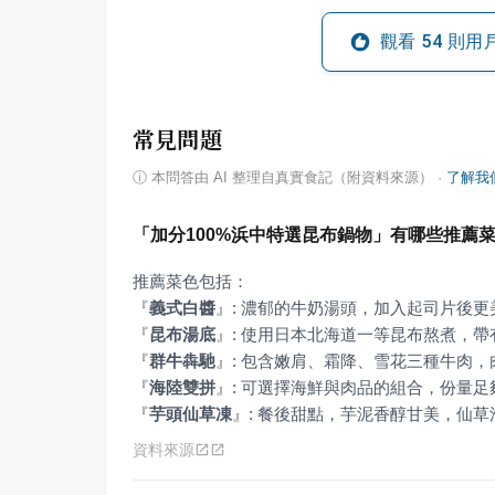
觀看
54
則用
常見問題
ⓘ
本問答由 AI 整理自真實食記（附資料來源）
·
了解我
「加分100%浜中特選昆布鍋物」有哪些推薦
『
義式白醬
』
『
昆布湯底
』
『
群牛犇馳
』
『
海陸雙拼
』
『
芋頭仙草凍
』
: 餐後甜點，芋泥香醇甘美，仙草
資料來源