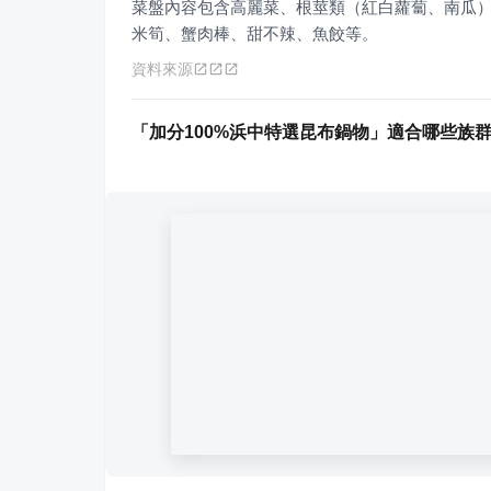
菜盤內容包含高麗菜、根莖類（紅白蘿蔔、南瓜
米筍、蟹肉棒、甜不辣、魚餃等。
資料來源
「加分100%浜中特選昆布鍋物」適合哪些族