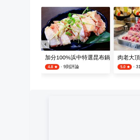
鍋物
加分100%浜中特選昆布鍋物 三重正
肉老大頂
則評論
·
9
則評論
·
3
4.8
5.0