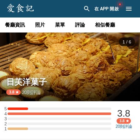
在 APP 開啟
餐廳資訊
照片
菜單
評論
相似餐廳
1
/
6
日芙洋菓子
20
則評論
·
3.8
5
3.8
5 星：1 則評論
4
4 星：5 則評論
3
3 星：0 則評論
3.8
2
2 星：0 則評論
20
則評論
1
1 星：1 則評論