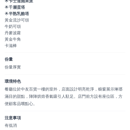
🌟
卡士達蘋果派
🌟
千層蛋塔
🌟
半熟乳酪塔
黃金流沙可頌
牛奶可頌
丹麥波蘿
黃金牛角
卡滋棒
份量
份量厚實
環境特色
餐廳位於中友百貨一樓的室外，店面設計明亮乾淨，櫥窗展示琳瑯
滿目的甜點，陣陣烘焙香氣吸引人駐足。店門前方設有座位區，方
便顧客品嚐點心。
注意事項
有低消