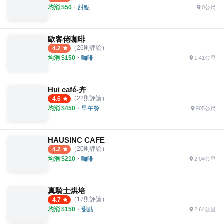
均消 $
50
・
甜點
0公尺
歐客佬咖啡
（
26
則評論）
4.2
均消 $
150
・
咖啡
1.41公里
Hui café-卉
（
22
則評論）
4.6
均消 $
450
・
早午餐
905公尺
HAUSINC CAFE
（
20
則評論）
4.2
均消 $
210
・
咖啡
2.04公里
真騎士烘培
（
17
則評論）
4.7
均消 $
150
・
甜點
2.64公里