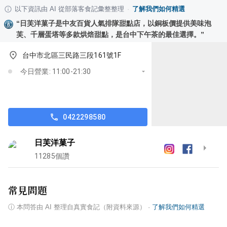
以下資訊由 AI 從部落客食記彙整整理
·
了解我們如何精選
“
日芙洋菓子是中友百貨人氣排隊甜點店，以銅板價提供美味泡
芙、千層蛋塔等多款烘焙甜點，是台中下午茶的最佳選擇。
”
台中市北區三民路三段161號1F
今日營業: 11:00-21:30
0422298580
日芙洋菓子
11285
個讚
常見問題
ⓘ
本問答由 AI 整理自真實食記（附資料來源）
·
了解我們如何精選