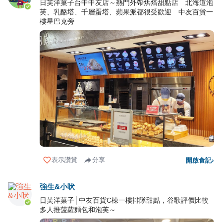
日芙洋菓子台中中友店～熱門外帶烘焙甜點店 北海道泡
芙、乳酪塔、千層蛋塔、蘋果派都很受歡迎 中友百貨一
樓星巴克旁
表示讚賞
分享
開啟食記
›
強生&小吠
日芙洋菓子│中友百貨C棟一樓排隊甜點，谷歌評價比較
多人推菠蘿麵包和泡芙～