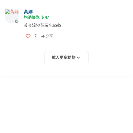
高婷
均消價位: $
47
黃金流沙菠蘿包👍👍
+
7
分享
載入更多動態