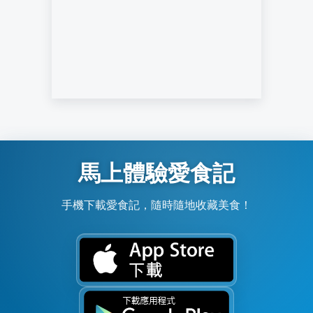
馬上體驗愛食記
手機下載愛食記，隨時隨地收藏美食！