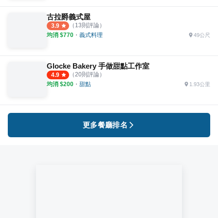
古拉爵義式屋
（
13
則評論）
3.9
均消 $
770
・
義式料理
49公尺
Glocke Bakery 手做甜點工作室
（
20
則評論）
4.9
均消 $
200
・
甜點
1.93公里
更多餐廳排名