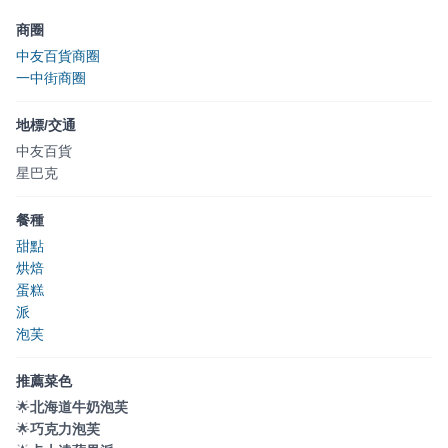
商圈
中友百貨商圈
一中街商圈
地標/交通
中友百貨
星巴克
餐種
甜點
烘焙
蛋糕
派
泡芙
推薦菜色
🌟
北海道牛奶泡芙
🌟
巧克力泡芙