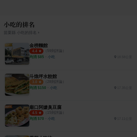
小吃的排名
›
苗栗縣
小吃
的排名
金榜麵館
（
59
則評論）
4.4
均消 $
85
・
小吃
18.58公里
斗煥坪水餃館
（
28
則評論）
3.0
均消 $
150
・
小吃
17.35公里
廟口阿嬷臭豆腐
（
15
則評論）
4.5
均消 $
70
・
小吃
17.11公里