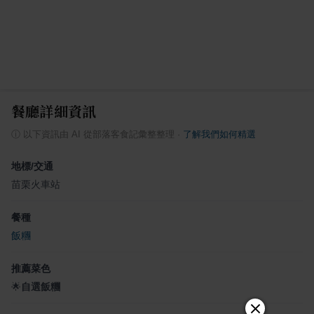
餐廳詳細資訊
ⓘ
以下資訊由 AI 從部落客食記彙整整理
·
了解我們如何精選
地標/交通
苗栗火車站
餐種
飯糰
推薦菜色
🌟
自選飯糰