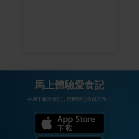
馬上體驗愛食記
手機下載愛食記，隨時隨地收藏美食！