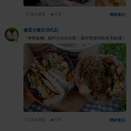
表示讚賞
分享
開啟食記
›
傻蛋夫妻生活札記
『傳香飯糰』飯料任你自由配！爆炸豐盛的飽食系飯糰！
表示讚賞
分享
開啟食記
›