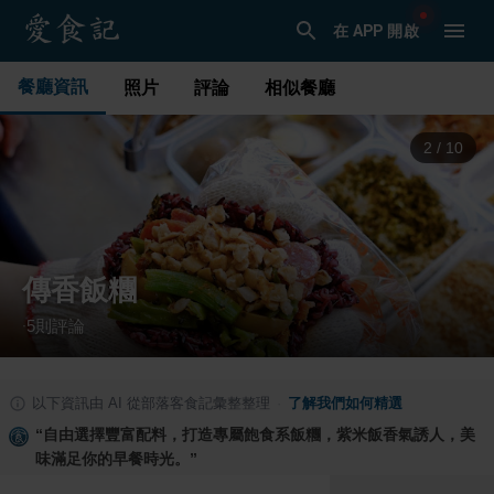
在 APP 開啟
餐廳資訊
照片
評論
相似餐廳
3
/
10
傳香飯糰
5
則評論
·
以下資訊由 AI 從部落客食記彙整整理
·
了解我們如何精選
“
自由選擇豐富配料，打造專屬飽食系飯糰，紫米飯香氣誘人，美
味滿足你的早餐時光。
”