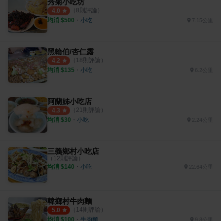
秀菊小吃坊
（
8
則評論）
4.0
均消 $
500
・
小吃
7.15公里
黑輪伯/杏仁露
（
18
則評論）
4.2
均消 $
135
・
小吃
6.2公里
阿蘭姊小吃店
（
21
則評論）
4.3
均消 $
30
・
小吃
2.24公里
三義鄉村小吃店
（
12
則評論）
均消 $
140
・
小吃
22.64公里
韓鄉村牛肉麵
（
14
則評論）
5.0
均消 $
100
・
牛肉麵
9.8公里