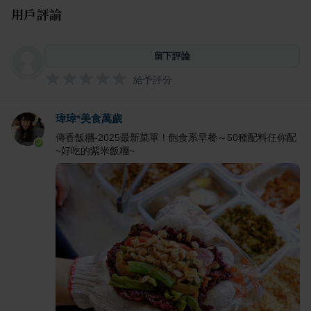
用戶評論
留下評論
給予評分
瑋瑋*美食萬歲
傳香飯糰-2025最新菜單！飽食系早餐～50種配料任你配
~好吃的紫米飯糰~