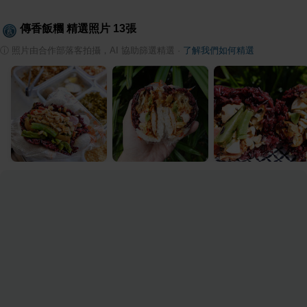
傳香飯糰
精選照片
13
張
ⓘ
照片由合作部落客拍攝，AI 協助篩選精選
·
了解我們如何精選