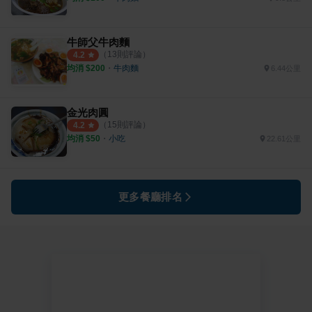
牛師父牛肉麵
（
13
則評論）
4.2
均消 $
200
・
牛肉麵
6.44公里
金光肉圓
（
15
則評論）
4.2
均消 $
50
・
小吃
22.61公里
更多餐廳排名