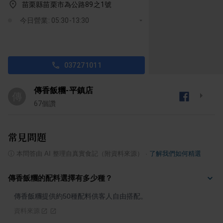
苗栗縣苗栗市為公路89之1號
今日營業: 05:30-13:30
037271011
傳香飯糰-平鎮店
傳
67
個讚
常見問題
ⓘ
本問答由 AI 整理自真實食記（附資料來源）
·
了解我們如何精選
傳香飯糰的配料選擇有多少種？
傳香飯糰提供約50種配料供客人自由搭配。
資料來源