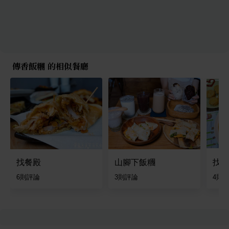
傳香飯糰 的相似餐廳
找餐殿
山腳下飯糰
找餐
6
則評論
3
則評論
4
則