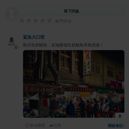
留下評論
給予評分
鯊魚大口咬
秋月生炒鱔魚，在地最強生炒鱔魚羊肉清湯！
表示讚賞
分享
開啟食記
›