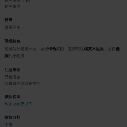
鱔魚羹湯
份量
份量不多
環境特色
餐廳位於老房子內，呈現
懷舊
氛圍，整體環境
樸實不起眼
，是個
低
調
的小吃攤。
注意事項
只收現金
偶爾會休息或是撲空
價位範圍
均消 200元以下
價位分類
平價