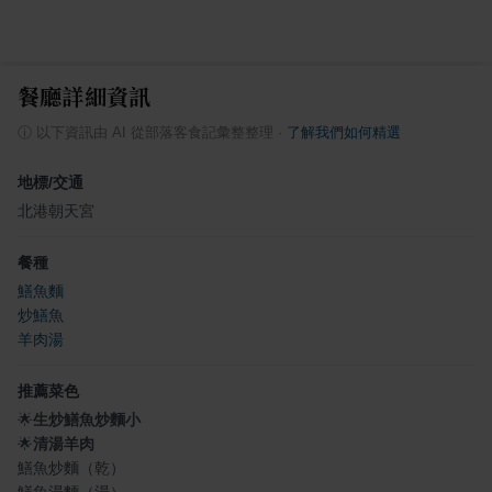
餐廳詳細資訊
ⓘ
以下資訊由 AI 從部落客食記彙整整理
·
了解我們如何精選
地標/交通
北港朝天宮
餐種
鱔魚麵
炒鱔魚
羊肉湯
推薦菜色
🌟
生炒鱔魚炒麵小
🌟
清湯羊肉
鱔魚炒麵（乾）
鱔魚湯麵（湯）