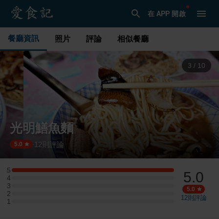
在 APP 開啟
餐廳資訊
照片
評論
相似餐廳
3
/
10
光明鱔魚麵
12
則評論
·
5.0
5
5.0
5 星：1 則評論
4
4 星：0 則評論
3
3 星：0 則評論
5.0
2
2 星：0 則評論
12
則評論
1
1 星：0 則評論