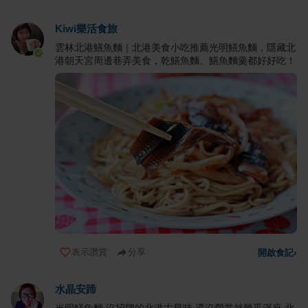
Kiwi樂活食旅
雲林北港鱔魚麵｜北港美食小吃推薦光明鱔魚麵，隱藏北
港朝天宮周邊巷弄美食，乾鱔魚麵、鱔魚麵羹都好好吃！
表示讚賞
分享
開啟食記
›
水晶安蹄