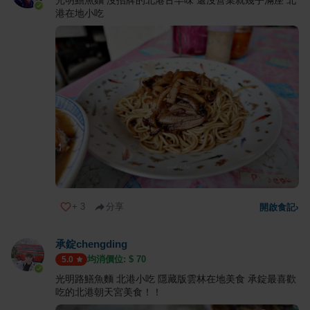
光明鱔魚麵 沒招牌的北港古早味 還沒營業就幾乎滿座 北
港在地小吃
+
3
分享
開啟食記
›
承錠chengding
均消價位: $
70
5.0
光明路鱔魚麵 北港小吃 隱藏版雲林在地美食 承錠最喜歡
吃的北港朝天宮美食！！