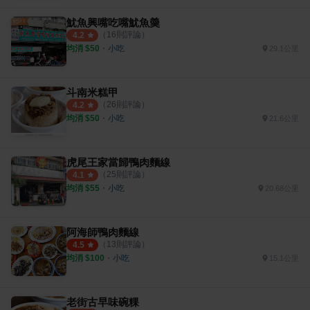
魷魚興嘴吃嘴魷魚羮
（
16
則評論）
4.2
均消 $
50
・
小吃
29.1公里
斗南米糕甲
（
26
則評論）
4.2
均消 $
50
・
小吃
21.6公里
虎尾王家當歸鴨肉麵線
（
25
則評論）
4.1
均消 $
55
・
小吃
20.68公里
阿海師鴨肉麵線
（
13
則評論）
4.5
均消 $
100
・
小吃
15.1公里
老街古早味碗粿