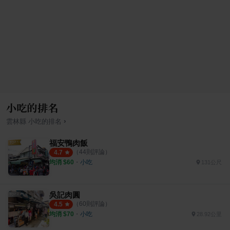
小吃的排名
›
雲林縣
小吃
的排名
福安鴨肉飯
（
44
則評論）
4.7
均消 $
60
・
小吃
131公尺
吳記肉圓
（
60
則評論）
4.5
均消 $
70
・
小吃
28.92公里