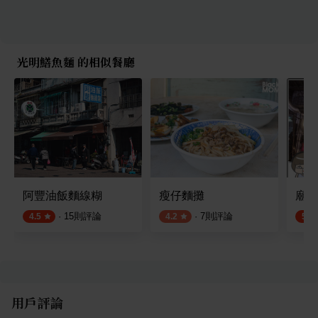
光明鱔魚麵 的相似餐廳
阿豐油飯麵線糊
瘦仔麵攤
廟邊
·
15
則評論
·
7
則評論
4.5
4.2
5.0
用戶評論