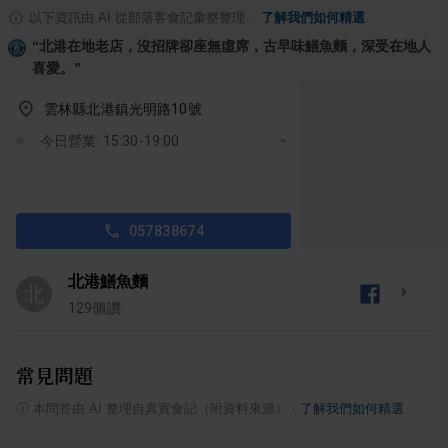
以下資訊由 AI 從部落客食記彙整整理
·
了解我們如何精選
“
北港在地老店，沒招牌卻座無虛席，古早味鱔魚麵，深受在地人
喜愛。
”
雲林縣北港鎮光明路10號
今日營業: 15:30-19:00
057838674
北港鱔魚麵
北
129
個讚
常見問題
ⓘ
本問答由 AI 整理自真實食記（附資料來源）
·
了解我們如何精選