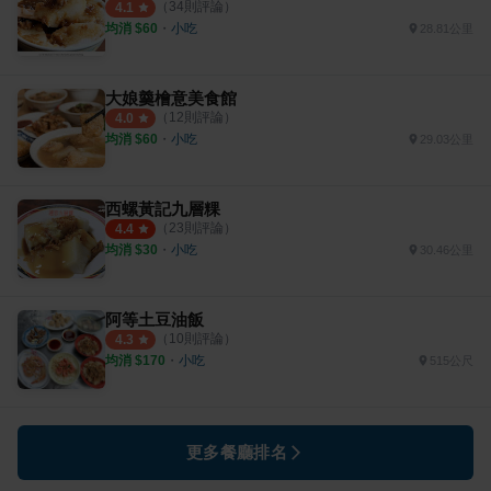
（
34
則評論）
4.1
均消 $
60
・
小吃
28.81公里
大娘羹檜意美食館
（
12
則評論）
4.0
均消 $
60
・
小吃
29.03公里
西螺黃記九層粿
（
23
則評論）
4.4
均消 $
30
・
小吃
30.46公里
阿等土豆油飯
（
10
則評論）
4.3
均消 $
170
・
小吃
515公尺
更多餐廳排名