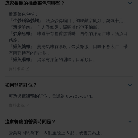
這家餐廳的推薦菜色有哪些？
『
生炒鱔魚炒麵
』
『
清湯羊肉
』
『
炒鱔魚麵
』
: 味道帶有醬香焦香味，自然的洋蔥甜味，鱔魚口
『
鱔魚羹麵
』
: 羹湯氣味有厚度，勾芡微微，口味不會太甜，帶
『
鱔魚湯麵
』
: 湯頭有洋蔥的甜味，口感順口。
資料來源
如何預約訂位？
可透過
電話預約
訂位，電話為 05-783-8674。
資料來源
這家餐廳的營業時間是？
營業時間約為下午 3 點至晚上 8 點，或售完為止。