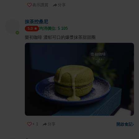
表示讚賞
分享
抹茶控桑尼
均消價位: $
105
5.0
樂初咖啡 濃郁可口的爆漿抹茶甜甜圈
+
1
分享
開啟食記
›