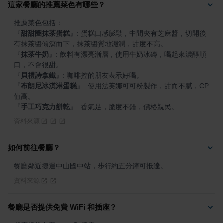
這家餐廳的推薦菜色有哪些？
『
甜甜圈抹茶蛋糕
』
: 蛋糕口感膨鬆，中間夾有芝麻醬，切開後
『
抹茶牛奶
』
: 飲料有漂亮漸層，使用牛奶冰磚，喝起來濃醇順
『
貝禮詩拿鐵
』
『
布朗尼冰淇淋蛋糕
』
: 使用法芙娜可可粉製作，甜而不膩，CP
『
手工巧克力餅乾
』
: 香氣足，脆度不錯，價格親民。
資料來源
如何前往餐廳？
餐廳鄰近捷運中山國中站，步行約五分鐘可抵達。
資料來源
餐廳是否提供免費 WiFi 和插座？