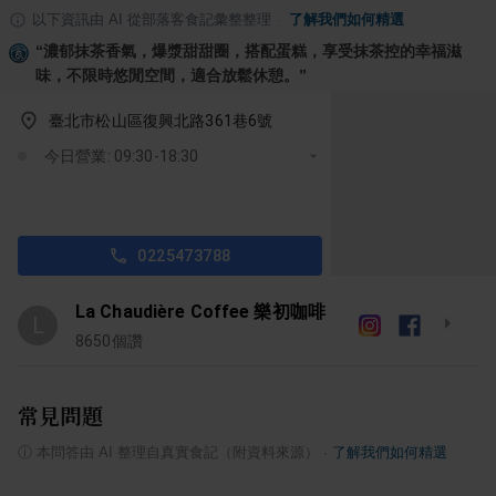
以下資訊由 AI 從部落客食記彙整整理
·
了解我們如何精選
“
濃郁抹茶香氣，爆漿甜甜圈，搭配蛋糕，享受抹茶控的幸福滋
味，不限時悠閒空間，適合放鬆休憩。
”
臺北市松山區復興北路361巷6號
今日營業: 09:30-18:30
0225473788
La Chaudière Coffee 樂初咖啡
L
8650
個讚
常見問題
ⓘ
本問答由 AI 整理自真實食記（附資料來源）
·
了解我們如何精選