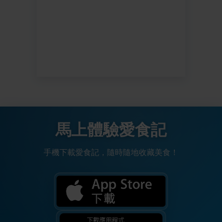
馬上體驗愛食記
手機下載愛食記，隨時隨地收藏美食！