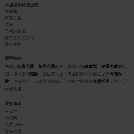
🌟
甜甜圈抹茶蛋糕
🌟
抹茶
庫克先生
拿鐵
貝禮詩拿鐵
抹茶生巧克力塔
抹茶牛奶
環境特色
餐廳以
靛青色調
、
藍黑色調
為主，營造出
沉穩放鬆
、
穩重內斂
的氛
圍。店內空間
寬敞
，座位安排上，有面對牆壁的座位提供
高隱私
性
，也有適合一人獨處的區域。部分座位區提供
充電插座
，適合工
作或唸書。
注意事項
有低消
不限時
免費 WiFi
提供插座