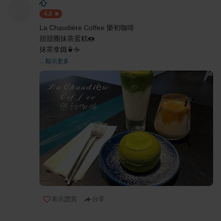
心
4.0
La Chaudière Coffee 樂初咖啡
甜甜圈抹茶蛋糕🍩
抹茶拿鐵🍵☕️
... 顯示更多
表示讚賞
分享