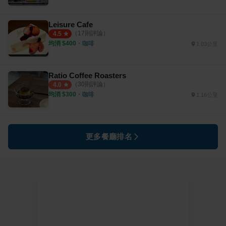
Leisure Cafe
（
17
則評論）
4.5
均消 $
400
・
咖啡
1.03公里
Ratio Coffee Roasters
（
30
則評論）
4.0
均消 $
300
・
咖啡
1.16公里
更多餐廳排名