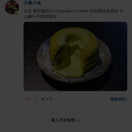
大餐小食
台北 樂初咖啡La Chaudière Coffee 甜甜圈抹茶蛋糕 中
山國中不限時咖啡
+
2
分享
開啟食記
›
載入更多動態