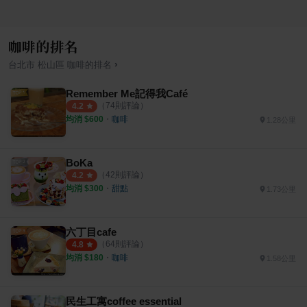
咖啡的排名
›
台北市
松山區
咖啡
的排名
Remember Me記得我Café
（
74
則評論）
4.2
均消 $
600
・
咖啡
1.28公里
BoKa
（
42
則評論）
4.2
均消 $
300
・
甜點
1.73公里
六丁目cafe
（
64
則評論）
4.8
均消 $
180
・
咖啡
1.58公里
民生工寓coffee essential