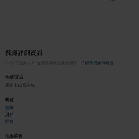
餐廳詳細資訊
ⓘ
以下資訊由 AI 從部落客食記彙整整理
·
了解我們如何精選
地標/交通
捷運中山國中站
餐種
咖啡
甜點
輕食
推薦菜色