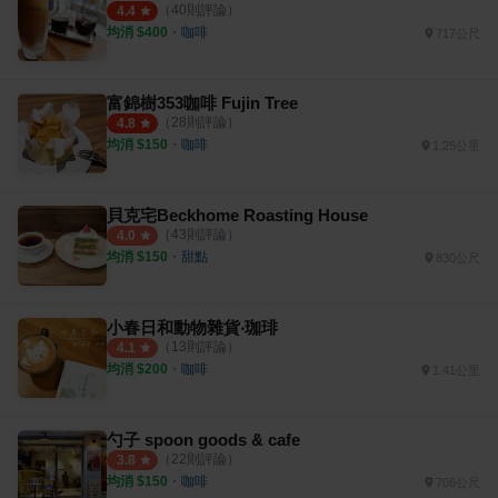
（
40
則評論）
4.4
均消 $
400
・
咖啡
717公尺
富錦樹353咖啡 Fujin Tree
（
28
則評論）
4.8
均消 $
150
・
咖啡
1.25公里
貝克宅Beckhome Roasting House
（
43
則評論）
4.0
均消 $
150
・
甜點
830公尺
小春日和動物雜貨‧珈琲
（
13
則評論）
4.1
均消 $
200
・
咖啡
1.41公里
勺子 spoon goods & cafe
（
22
則評論）
3.8
均消 $
150
・
咖啡
706公尺