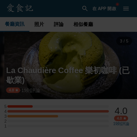
在 APP 開啟
餐廳資訊
照片
評論
相似餐廳
3
/
5
La Chaudière Coffee 樂初咖啡 (已
歇業)
19
則評論
·
4.0
5
4.0
5 星：1 則評論
4
4 星：4 則評論
3
3 星：2 則評論
4.0
2
2 星：0 則評論
19
則評論
1
1 星：0 則評論