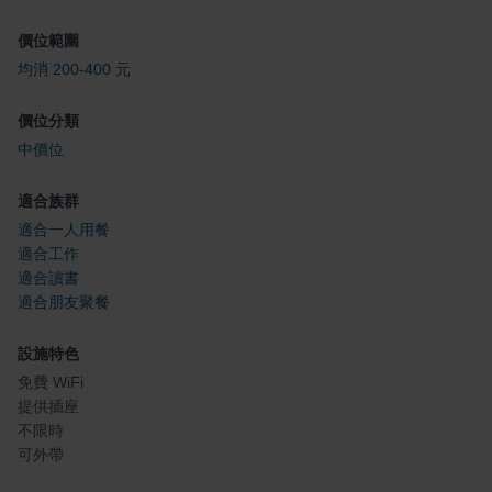
價位範圍
均消 200-400 元
價位分類
中價位
適合族群
適合一人用餐
適合工作
適合讀書
適合朋友聚餐
設施特色
免費 WiFi
提供插座
不限時
可外帶