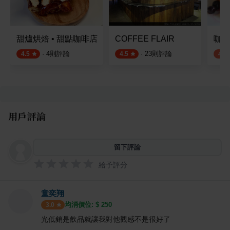
甜爐烘焙 • 甜點咖啡店
COFFEE FLAIR
咖啡
·
4
則評論
·
23
則評論
4.5
4.5
4.3
用戶評論
留下評論
給予評分
童奕翔
均消價位: $
250
3.0
光低銷是飲品就讓我對他觀感不是很好了