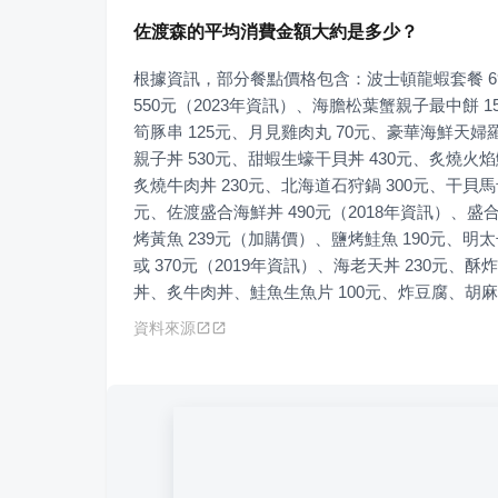
佐渡森的平均消費金額大約是多少？
根據資訊，部分餐點價格包含：波士頓龍蝦套餐 699
550元（2023年資訊）、海膽松葉蟹親子最中餅 1
筍豚串 125元、月見雞肉丸 70元、豪華海鮮天婦羅 
親子丼 530元、甜蝦生蠔干貝丼 430元、炙燒火焰鮭
炙燒牛肉丼 230元、北海道石狩鍋 300元、干貝馬
元、佐渡盛合海鮮丼 490元（2018年資訊）、盛合
烤黃魚 239元（加購價）、鹽烤鮭魚 190元、明太
或 370元（2019年資訊）、海老天丼 230元、
丼、炙牛肉丼、鮭魚生魚片 100元、炸豆腐、胡
資料來源