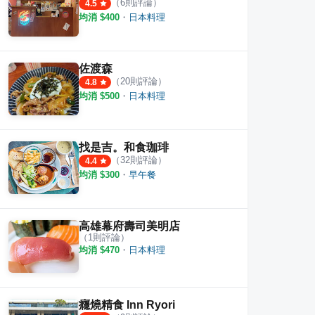
（
6
則評論）
4.5
均消 $
400
・
日本料理
佐渡森
（
20
則評論）
4.8
均消 $
500
・
日本料理
找是吉。和食珈琲
（
32
則評論）
4.4
均消 $
300
・
早午餐
丼
春桜壽司
元町
高雄幕府壽司美明店
·
82
則評論
·
10
則評論
4.7
4.8
（
1
則評論）
均消 $
470
・
日本料理
癮燒精食 Inn Ryori