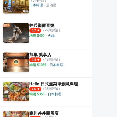
（
3
則評論）
日本料理
・
居酒屋
井兵衛壽喜燒
（
29
則評論）
4.7
均消 $
450
・
火鍋
旭集 義享店
（
49
則評論）
4.4
均消 $
1089
・
日本料理
Hello 日式無菜單創意料理
（
25
則評論）
4.6
均消 $
358
・
日本料理
森川丼丼巨蛋店