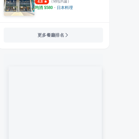
（
9
則評論）
4.8
均消 $
580
・
日本料理
更多餐廳排名