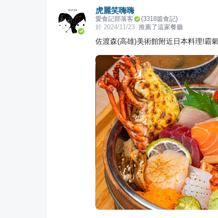
虎麗笑嗨嗨
愛食記部落客
(
3318
篇食記)
於
2024/11/23
推薦了這家餐廳
佐渡森(高雄)美術館附近日本料理!霸