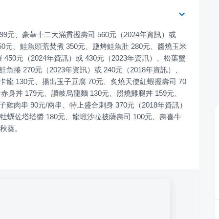
元、豪華十二大滿貫握壽司 560元（2024年資訊）或 
50元、鮭魚頭荒焚煮 350元、鹽烤鮭魚肚 280元、醬燒玉米
450元（2024年資訊）或 430元（2023年資訊）、松葉蟹
魚捲 270元（2023年資訊）或 240元（2018年資訊）、
卡龍 130元、揚出玉子豆腐 70元、炙燒天使紅蝦握壽司 70
赤身丼 179元、讚岐烏龍麵 130元、照燒雞腿丼 159元、
子雞肉串 90元/兩串、特上盛合刺身 370元（2018年資訊）
酥炸牡蠣佐塔塔醬 180元、龍蝦沙拉披薩壽司 100元、壽喜牛
麻秋葵。