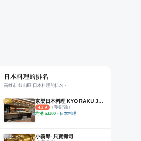
日本料理的排名
高雄市
鼓山區
日本料理
的排名
›
京樂日本料理 KYO RAKU JAPANESE CUISINE ＆ HOT POT
（
3
則評論）
4.2
均消 $
3300
・
日本料理
小義郎- 只賣壽司