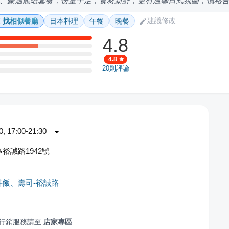
、豪邁龍蝦套餐，份量十足，食材新鮮，更有溫馨日式氛圍，價格
建議修改
找相似餐廳
日本料理
午餐
晚餐
4.8
4.8
20
則評論
 17:00-21:30
裕誠路1942號
丼飯、壽司-裕誠路
行銷服務請至
店家專區