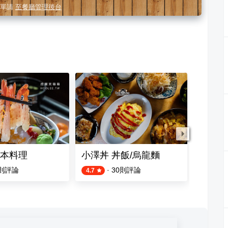
單請
至餐廳管理後台
UISINE ＆ HOT POT
本料理
小澤丼 丼飯/烏龍麵
森川丼
則評論
·
30
則評論
4.7
4.6