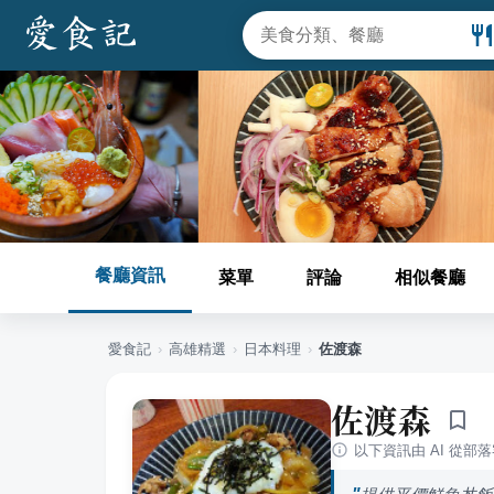
餐廳資訊
菜單
評論
相似餐廳
愛食記
›
高雄
精選
›
日本料理
›
佐渡森
佐渡森
以下資訊由 AI 從部