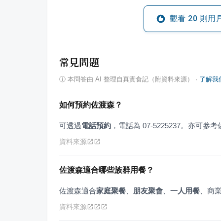
觀看
20
則用
常見問題
ⓘ
本問答由 AI 整理自真實食記（附資料來源）
·
了解我
如何預約佐渡森？
可透過
電話預約
，電話為 07-5225237。亦
資料來源
佐渡森適合哪些族群用餐？
佐渡森適合
家庭聚餐
、
朋友聚會
、
一人用餐
、商
資料來源