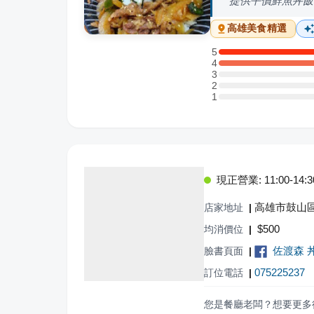
提供平價鮮魚丼飯
高雄
美食精選
5
5 星：6 則評論
4
4 星：4 則評論
3
3 星：0 則評論
2
2 星：0 則評論
1
1 星：0 則評論
現正營業: 11:00-14:30,
高雄市鼓山區
店家地址
|
$
500
均消價位
|
佐渡森 
臉書頁面
|
075225237
訂位電話
|
您是餐廳老闆？想要更多