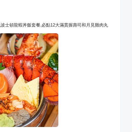
氣波士頓龍蝦丼飯套餐,必點12大滿貫握壽司和月見雞肉丸