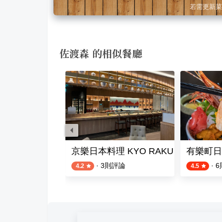
若需更新菜
佐渡森 的相似餐廳
丼飯 · 咖哩
京樂日本料理 KYO RAKU JAPANESE C
有樂町日
·
3
則評論
·
6
4.2
4.5