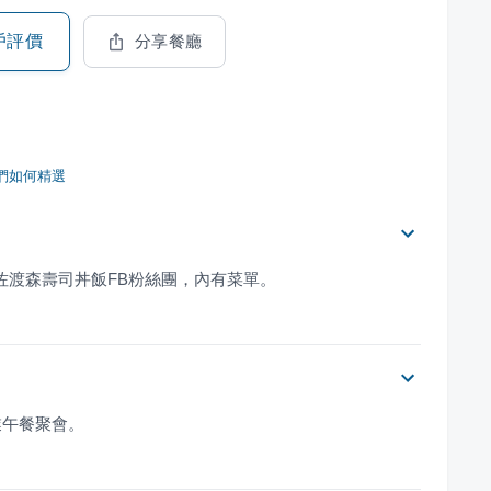
戶評價
分享餐廳
們如何精選
可參考佐渡森壽司丼飯FB粉絲團，內有菜單。
業午餐聚會。