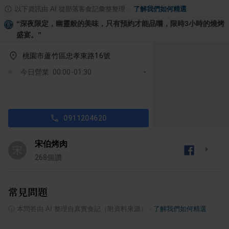
以下資訊由 AI 從部落客食記彙整整理
·
了解我們如何精選
“
深夜限定，幽靈般的美味，只有預約才能品嚐，限時3小時的燒烤
盛宴。
”
桃園市蘆竹區忠孝東路16號
今日營業: 00:00-01:30
0911204620
宋伯烤肉
宋
268
個讚
常見問題
ⓘ
本問答由 AI 整理自真實食記（附資料來源）
·
了解我們如何精選