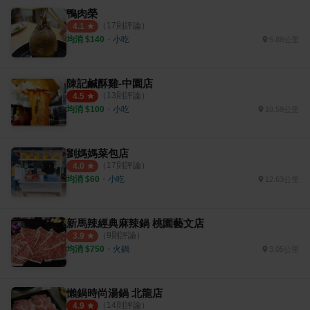
鴨肉榮
（
17
則評論）
4.1
均消 $
140
・
小吃
5.88公里
陳記鹹酥雞-中園店
（
13
則評論）
4.5
均消 $
100
・
小吃
10.59公里
劉媽媽菜包店
（
17
則評論）
4.0
均消 $
60
・
小吃
12.63公里
新馬辣經典麻辣鍋 桃園藝文店
（
9
則評論）
3.9
均消 $
750
・
火鍋
3.05公里
懶鍋時尚湯鍋 北龍店
（
14
則評論）
4.9