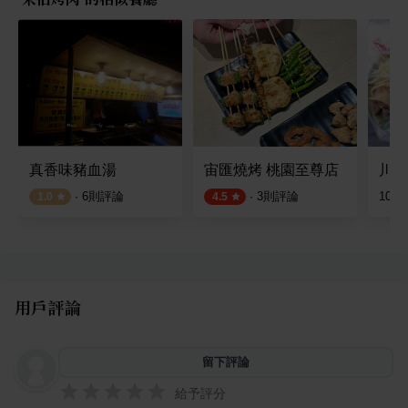
真香味豬血湯
宙匯燒烤 桃園至尊店
川鵝
·
6
則評論
·
3
則評論
10
則
1.0
4.5
用戶評論
留下評論
給予評分