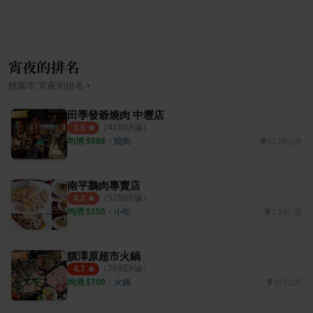
宵夜的排名
›
桃園市
宵夜
的排名
田季發爺燒肉 中壢店
（
41
則評論）
3.5
均消 $
988
・
燒肉
12.08公里
南平鵝肉專賣店
（
52
則評論）
4.2
均消 $
150
・
小吃
2.94公里
饌澤原超市火鍋
（
26
則評論）
4.7
均消 $
700
・
火鍋
317公尺