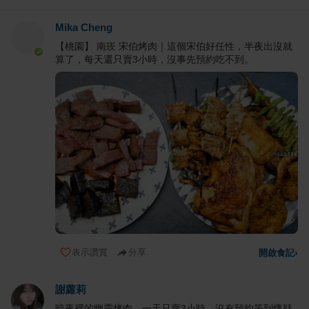
Mika Cheng
【桃園】 南崁 宋伯烤肉｜這個宋伯好任性，半夜出沒就
算了，每天還只賣3小時，沒事先預約吃不到。
表示讚賞
分享
開啟食記
›
謝蘿莉
暗夜裡的幽靈烤肉，一天只賣3小時，沒有預約等到懷疑