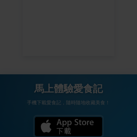
馬上體驗愛食記
手機下載愛食記，隨時隨地收藏美食！