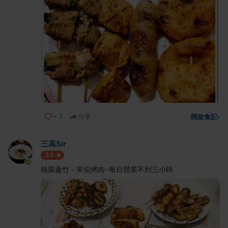
+
7
分享
開啟食記
›
三高Sir
3.5
桃園蘆竹－宋伯烤肉~每日營業不到三小時