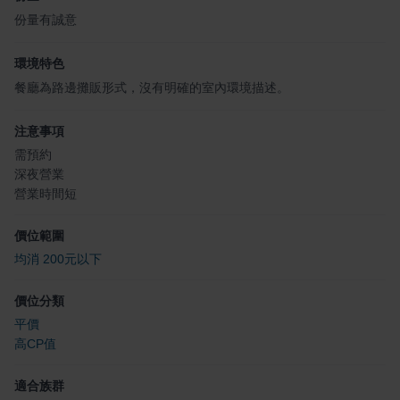
份量有誠意
環境特色
餐廳為路邊攤販形式，沒有明確的室內環境描述。
注意事項
需預約
深夜營業
營業時間短
價位範圍
均消 200元以下
價位分類
平價
高CP值
適合族群