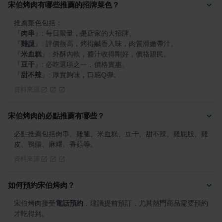
宋伯烤肉有哪些推薦的招牌菜色？
『
肉串
』
『
雞腿
』
『
米血糕
』
『
豆干
』
『
甜不辣
』
: 厚實夠味，口感Q彈。
資料來源
宋伯烤肉的必點推薦有哪些？
必點推薦包括肉串、雞腿、米血糕、豆干、甜不辣、雞屁股、雞
皮、鴨腸、麻糬、香菇等。
資料來源
如何預約宋伯烤肉？
宋伯烤肉接受
電話預約
，建議提前預訂，尤其熱門商品需要預約
才吃得到。