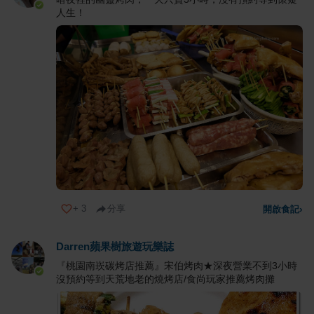
人生！
+
3
分享
開啟食記
›
Darren蘋果樹旅遊玩樂誌
『桃園南崁碳烤店推薦』宋伯烤肉★深夜營業不到3小時
沒預約等到天荒地老的燒烤店/食尚玩家推薦烤肉攤