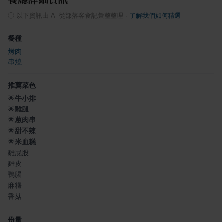
ⓘ
以下資訊由 AI 從部落客食記彙整整理
·
了解我們如何精選
餐種
烤肉
串燒
推薦菜色
🌟
牛小排
🌟
雞腿
🌟
蔥肉串
🌟
甜不辣
🌟
米血糕
雞屁股
雞皮
鴨腸
麻糬
香菇
份量