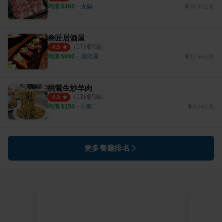
均消 $
460
・
火鍋
20.97公里
叁匠居酒屋
（
17
則評論）
4.5
均消 $
800
・
居酒屋
12.58公里
桃鶯生炒羊肉
（
13
則評論）
4.5
均消 $
150
・
小吃
9.04公里
更多餐廳排名