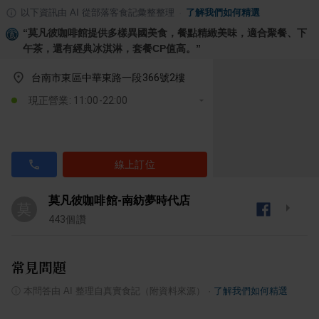
以下資訊由 AI 從部落客食記彙整整理
·
了解我們如何精選
“
莫凡彼咖啡館提供多樣異國美食，餐點精緻美味，適合聚餐、下
午茶，還有經典冰淇淋，套餐CP值高。
”
台南市東區中華東路一段366號2樓
現正營業: 11:00-22:00
線上訂位
莫凡彼咖啡館-南紡夢時代店
莫
443
個讚
常見問題
ⓘ
本問答由 AI 整理自真實食記（附資料來源）
·
了解我們如何精選