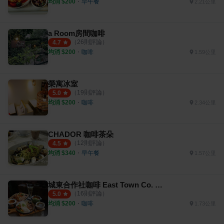
均消 $
200
・
早午餐
2.21公里
a Room房間咖啡
（
26
則評論）
4.7
均消 $
200
・
咖啡
1.59公里
榮寓冰室
（
19
則評論）
5.0
均消 $
200
・
咖啡
2.34公里
CHADOR 咖啡茶朵
（
12
則評論）
4.5
均消 $
340
・
早午餐
1.57公里
城東合作社咖啡 East Town Co. Cafe
（
16
則評論）
5.0
均消 $
200
・
咖啡
1.73公里