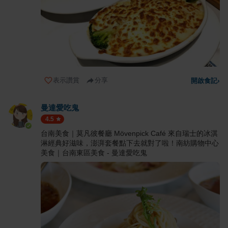
表示讚賞
分享
開啟食記
›
曼達愛吃鬼
4.5
台南美食｜莫凡彼餐廳 Mövenpick Café 來自瑞士的冰淇
淋經典好滋味，澎湃套餐點下去就對了啦！南紡購物中心
美食｜台南東區美食 - 曼達愛吃鬼