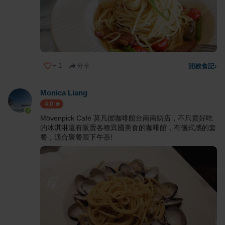
+
1
分享
開啟食記
›
Monica Liang
4.0
Mövenpick Café 莫凡彼咖啡館台南南紡店，不只賣好吃
的冰淇淋還有販賣各種異國美食的咖啡館，有儀式感的套
餐，適合聚餐跟下午茶!