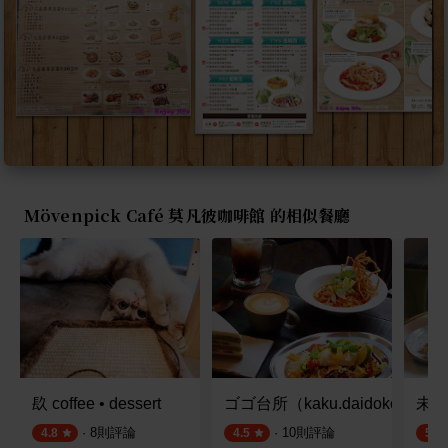
Mövenpick Café 莫凡彼咖啡館 的相似餐廳
镹 coffee • dessert
ゴゴ台所（kaku.daidokoro)
未歇 
·
8
則評論
·
10
則評論
4.8
4.5
5.0