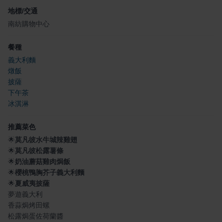
地標/交通
南紡購物中心
餐種
義大利麵
燉飯
披薩
下午茶
冰淇淋
推薦菜色
🌟
莫凡彼水牛城辣雞翅
🌟
莫凡彼松露薯條
🌟
奶油蘑菇雞肉焗飯
🌟
櫻桃鴨胸芥子義大利麵
🌟
夏威夷披薩
夢遊義大利
香蒜焗烤田螺
松露焗蛋佐荷蘭醬