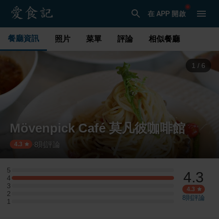
在 APP 開啟
餐廳資訊
照片
菜單
評論
相似餐廳
1
/
6
Mövenpick Café 莫凡彼咖啡館
8
則評論
·
4.3
5
4.3
5 星：0 則評論
4
4 星：3 則評論
3
3 星：0 則評論
4.3
2
2 星：0 則評論
8
則評論
1
1 星：0 則評論