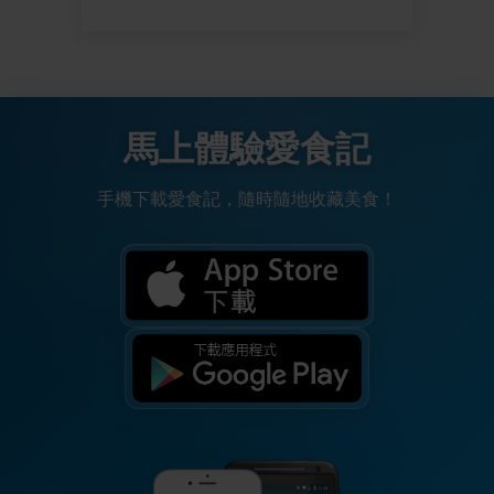
馬上體驗愛食記
手機下載愛食記，隨時隨地收藏美食！