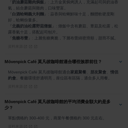
『
奶油蘑菇雞肉焗飯
』
: 上方金黃焗烤誘人，充滿起司與奶油香
『
白酒蛤蜊義大利麵
』
: 蒜香與蛤蜊鮮味十足，麵體軟硬度剛
『
北義奶油松露野菇燉飯
』
: 燉飯中含有蘑菇、蕈菇及松露，松
『
焦糖布蕾
』
: 上層焦糖爽脆，下層布蕾綿密滑順，甜而不膩。
資料來源
Mövenpick Café 莫凡彼咖啡館適合哪些族群前往？
Mövenpick Café 莫凡彼咖啡館適合
家庭聚餐
、
朋友聚會
、
情侶
約會
。餐廳環境舒適明亮，座位區有區隔，適合多人用餐。
資料來源
Mövenpick Café 莫凡彼咖啡館的平均消費金額大約是多
少？
單點價格約 300-400 元，商業午餐價格約 300 元左右。
資料來源