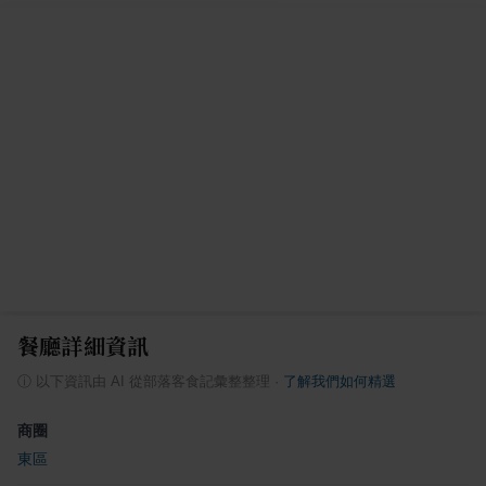
餐廳詳細資訊
ⓘ
以下資訊由 AI 從部落客食記彙整整理
·
了解我們如何精選
商圈
東區