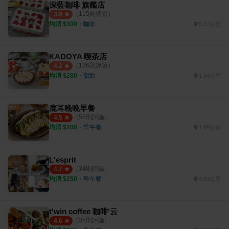
深藍咖啡 旗艦店
（
115
則評論）
3.9
均消 $
300
・
咖啡
5.12公里
KADOYA 喫茶店
（
136
則評論）
4.2
均消 $
280
・
甜點
1.84公里
鹿耳晚晚早餐
（
56
則評論）
4.5
均消 $
200
・
早午餐
1.99公里
L'esprit
（
34
則評論）
4.7
均消 $
250
・
早午餐
4.63公里
t'win coffee 咖啡'云
（
35
則評論）
4.6