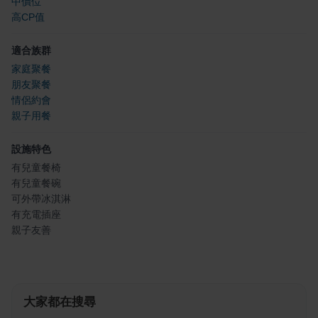
中價位
高CP值
適合族群
家庭聚餐
朋友聚餐
情侶約會
親子用餐
設施特色
有兒童餐椅
有兒童餐碗
可外帶冰淇淋
有充電插座
親子友善
大家都在搜尋