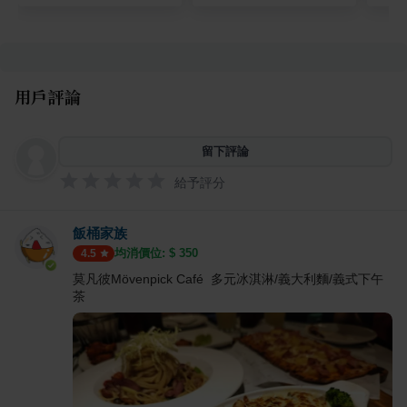
用戶評論
留下評論
給予評分
飯桶家族
均消價位: $
350
4.5
莫凡彼Mövenpick Café 多元冰淇淋/義大利麵/義式下午
茶