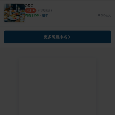
ORO
（
8
則評論）
4.2
均消 $
150
・
咖啡
388公尺
更多餐廳排名