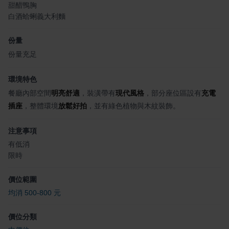
甜醋鴨胸
白酒蛤蜊義大利麵
份量
份量充足
環境特色
餐廳內部空間
明亮舒適
，裝潢帶有
現代風格
，部分座位區設有
充電
插座
，整體環境
放鬆好拍
，並有綠色植物與木紋裝飾。
注意事項
有低消
限時
價位範圍
均消 500-800 元
價位分類