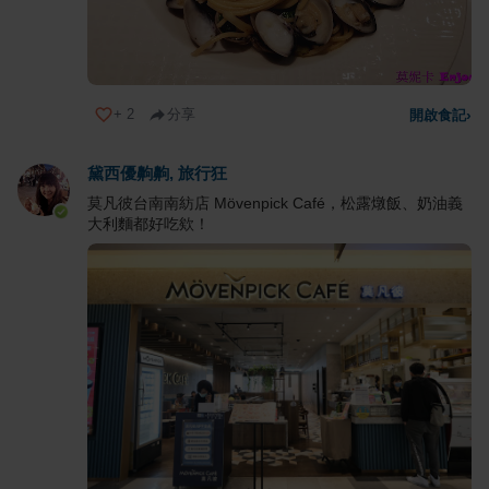
+
2
分享
開啟食記
›
黛西優齁齁, 旅行狂
莫凡彼台南南紡店 Mövenpick Café，松露燉飯、奶油義
大利麵都好吃欸！