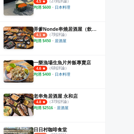
（
27
則評論）
4.5
均消 $
600
・
日本料理
弄爹Nonde串燒居酒屋（飲んで飲んで）
（
7
則評論）
4.1
均消 $
450
・
居酒屋
一樂漁場生魚片丼飯專賣店
（
6
則評論）
4.6
均消 $
400
・
日本料理
家料理
笑居樂食居酒屋小料理
橋壽
·
125
則評論
·
45
則評論
4.5
4.3
老串角居酒屋 永和店
（
37
則評論）
4.8
均消 $
2516
・
居酒屋
日日村咖啡食堂