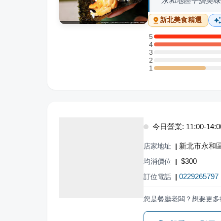
永和地區平價美味
新北
美食精選
5
5 星：4 則評論
4
4 星：6 則評論
3
3 星：0 則評論
2
2 星：0 則評論
1
1 星：2 則評論
今日營業: 11:00-14:00,
新北市永和區
店家地址
|
$
300
均消價位
|
0229265797
訂位電話
|
您是餐廳老闆？想要更多