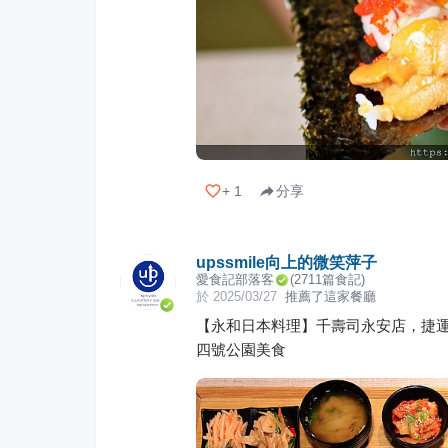
+
1
分享
upssmile向上的微笑萍子
愛食記部落客
(
2711
篇食記)
於
2025/03/27
推薦了這家餐廳
【永和日本料理】千壽司永安店，捷
四號公園美食