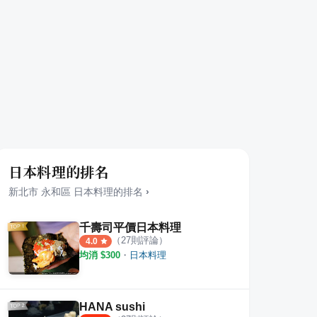
日本料理的排名
新北市
永和區
日本料理
的排名
›
千壽司平價日本料理
（
27
則評論）
4.0
均消 $
300
・
日本料理
HANA sushi