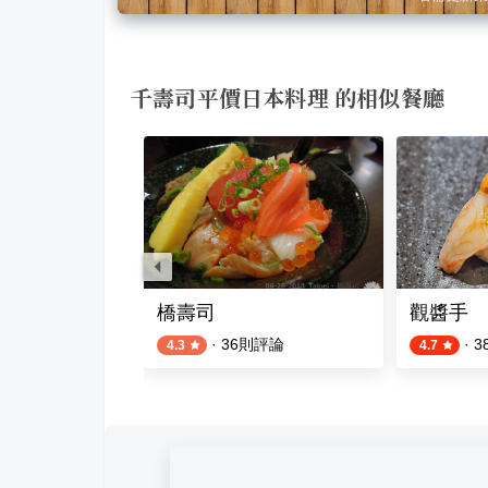
千壽司平價日本料理 的相似餐廳
居酒屋小料理
橋壽司
觀醬手
則評論
·
36
則評論
·
3
4.3
4.7