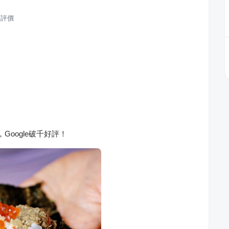
評價
oogle破千好評！