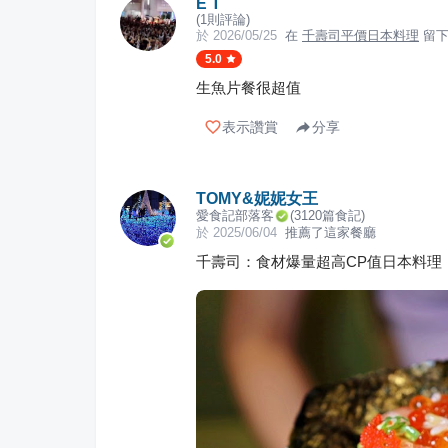
E T
(
1
則評論)
於
2026/05/25
在
千壽司平價日本料理
留下
5.0
生魚片餐很超值
表示讚賞
分享
TOMY&妮妮女王
愛食記部落客
(
3120
篇食記)
於
2025/06/04
推薦了這家餐廳
千壽司：食材爆量超高CP值日本料理，G