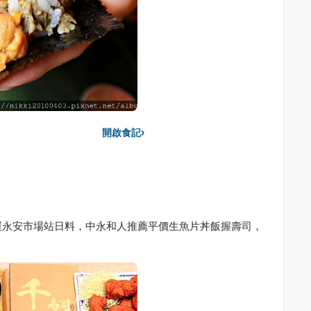
›
開啟食記
運永安市場站日料，中永和人推薦平價生魚片丼飯握壽司，