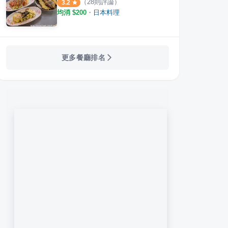
（
28
則評論）
3.2
均消 $
200
・
日本料理
更多餐廳排名