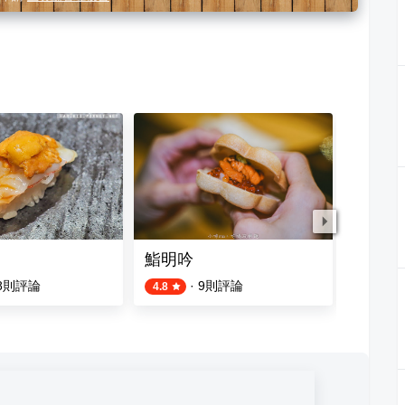
鮨明吟
二男小
8
則評論
·
9
則評論
4.8
4.5