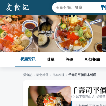
餐廳資訊
菜單
評論
相似餐廳
愛食記
›
新北
精選
›
日本料理
›
千壽司平價日本料理
千壽司平
以下資訊由 AI 從部