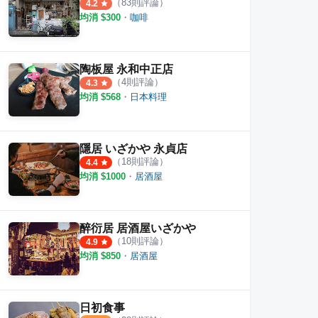
（
83
則評論）
4.2
均消 $
300
・
咖啡
陶板屋 永和中正店
（
4
則評論）
4.3
均消 $
568
・
日本料理
隱居 いざかや 永貞店
（
18
則評論）
4.4
均消 $
1000
・
居酒屋
醉衍居 居酒屋いざかや
（
10
則評論）
4.9
均消 $
850
・
居酒屋
日初食事