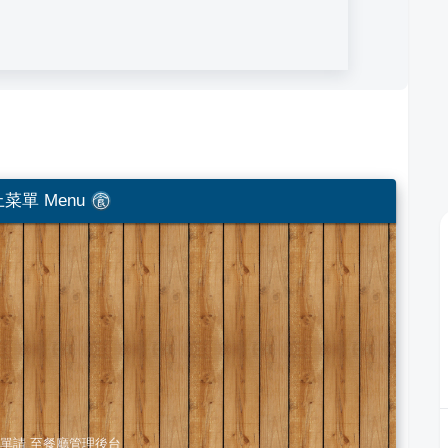
菜單 Menu
單請
至餐廳管理後台