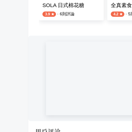
-台北西門店
SOLA 日式棉花糖
全真素食
則評論
·
6
則評論
·
5
3.9
4.2
用戶評論