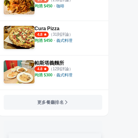
3.7
均消 $
450
・
咖啡
Cura Pizza
（
31
則評論）
4.8
均消 $
450
・
義式料理
帕斯塔義麵所
（
12
則評論）
4.8
均消 $
300
・
義式料理
更多餐廳排名