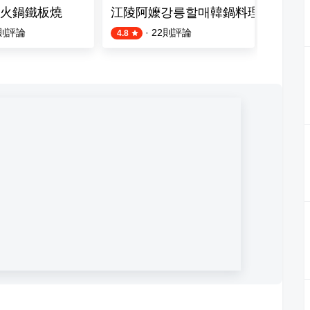
火鍋鐵板燒
江陵阿嬤강릉할매韓鍋料理吃到飽-
謝謝魷
則評論
·
22
則評論
4.8
4.5