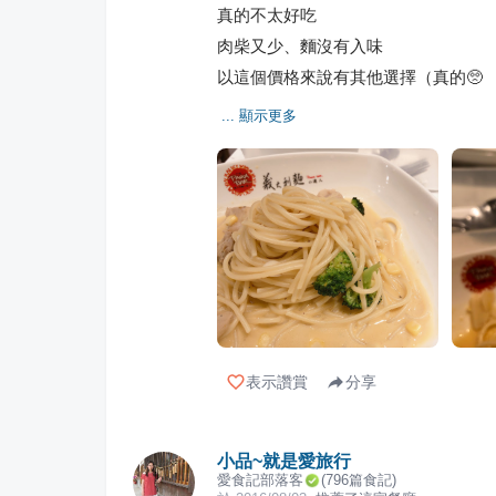
真的不太好吃
肉柴又少、麵沒有入味
以這個價格來說有其他選擇（真的🥺
... 顯示更多
表示讚賞
分享
小品~就是愛旅行
愛食記部落客
(
796
篇食記)