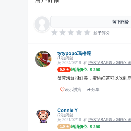
留下評論
給予評分
tytypopo瑪格達
(
1
則評論)
於
2024/03/19
在
PASTABAR義大利麵的
均消價位: $
250
5.0
蟹黃海鮮很鮮美，蜜桃紅茶可以吃到
表示讚賞
分享
Connie Y
(
2
則評論)
於
2021/02/18
在
PASTABAR義大利麵的
均消價位: $
250
1.0