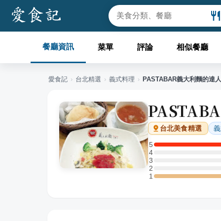
餐廳資訊
菜單
評論
相似餐廳
愛食記
›
台北
精選
›
義式料理
›
PASTABAR義大利麵的達
PASTA
義
台北
美食精選
5
5 星：1 則評論
4
4 星：0 則評論
3
3 星：0 則評論
2
2 星：0 則評論
1
1 星：2 則評論