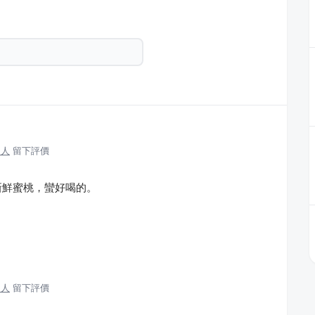
達人
留下評價
新鮮蜜桃，蠻好喝的。
達人
留下評價