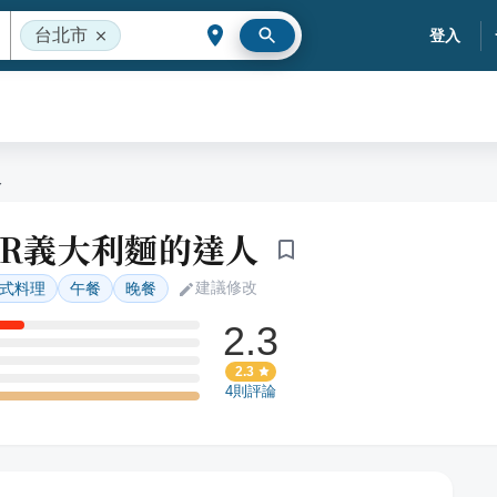
台北市
登入
人
BAR義大利麵的達人
建議修改
式料理
午餐
晚餐
2.3
2.3
4
則評論