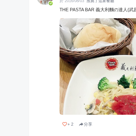
於
2016/08/03
推薦了這家餐廳
THE PASTA BAR 義大利麵の達人(武
+
2
分享