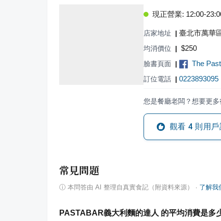
現正營業: 12:00-23:0
臺北市萬華區
店家地址
|
$
250
均消價位
|
The Pa
臉書頁面
|
0223893095
訂位電話
|
您是餐廳老闆？想要更多
觀看
4
則用戶
常見問題
ⓘ
本問答由 AI 整理自真實食記（附資料來源）
·
了解我
PASTABAR義大利麵的達人 的平均消費是多