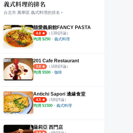
義式料理的排名
台北市
萬華區
義式料理
的排名
›
囍愛義廚館FANCY PASTA
（
13
則評論）
4.8
均消 $
290
・
義式料理
201 Cafe Restaurant
（
16
則評論）
3.8
均消 $
500
・
咖啡
Antichi Sapori 邊緣食堂
（
5
則評論）
4.5
均消 $
1500
・
義式料理
薩莉亞 西門店
（
4
則評論）