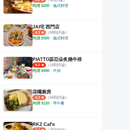
3.9
西門店
魚羹
夯肉殿炭火燒肉吃到飽
老天
均消 $
200
・
義式料理
·
5
則評論
·
9
則評論
2.6
4.5
JAI宅 西門店
（
68
則評論）
4.3
均消 $
500
・
義式料理
PIATTO苾亞朵炙燒牛排
（
14
則評論）
5.0
均消 $
400
・
牛排
花嘴廚房
（
54
則評論）
4.3
均消 $
120
・
早午餐
RKZ Caf'e
（
25
則評論）