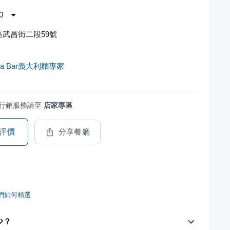
0
武昌街二段59號
sta Bar義大利麵專家
行銷服務請至
店家專區
評價
分享餐廳
們如何精選
少？