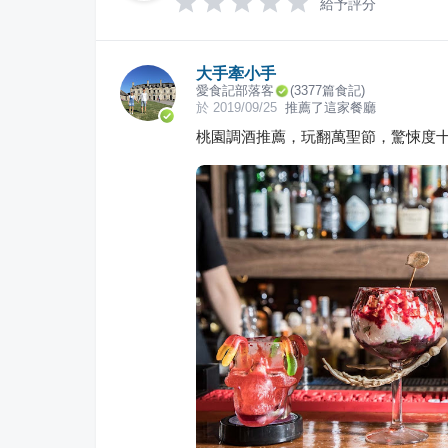
給予評分
大手牽小手
愛食記部落客
(
3377
篇食記)
於
2019/09/25
推薦了這家餐廳
桃園調酒推薦，玩翻萬聖節，驚悚度十足的