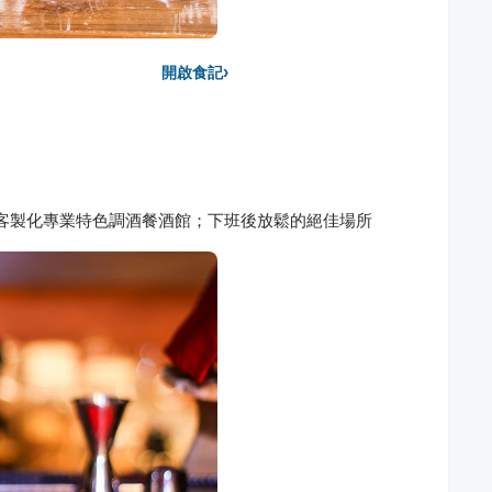
›
開啟食記
圈必訪客製化專業特色調酒餐酒館；下班後放鬆的絕佳場所