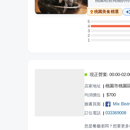
桃園站前商圈的特
桃園
美食精選
5
5 星：0 則評論
4
4 星：1 則評論
3
3 星：0 則評論
2
2 星：0 則評論
1
1 星：0 則評論
現正營業: 00:00-02:00,
桃園市桃園
店家地址
|
$
700
均消價位
|
Mix Bist
臉書頁面
|
033369008
訂位電話
|
您是餐廳老闆？想要更多