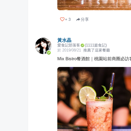
+
3
分享
黃水晶
愛食記部落客
(
1111
篇食記)
於
2019/08/21
推薦了這家餐廳
Mix Bistro餐酒館｜桃園站前商