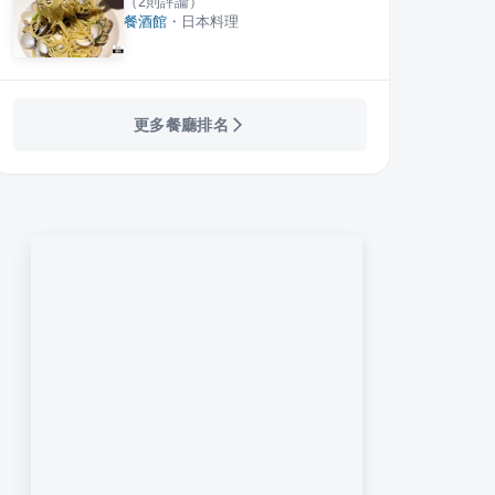
（
2
則評論）
餐酒館
・
日本料理
更多餐廳排名