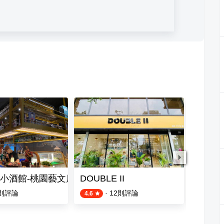
小酒館-桃園藝文店
DOUBLE II
那夜餐酒館
則評論
·
12
則評論
4.6
3.8