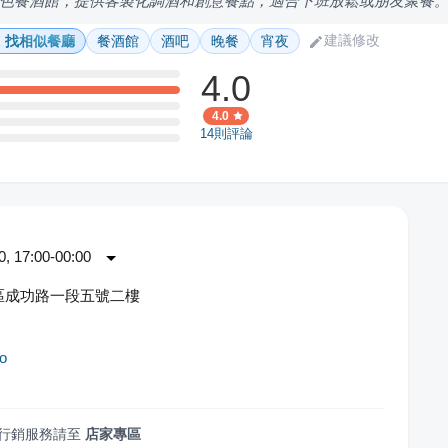
色餐酒館，提供客製化調酒和創意餐點，適合下班放鬆或朋友聚餐
建議修改
找相似餐廳
餐酒館
酒吧
晚餐
宵夜
4.0
4.0
14
則評論
 17:00-00:00
區成功路一段五號二樓
ro
行銷服務請至
店家專區