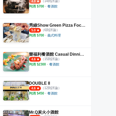
（
14
則評論）
4.0
均消 $
700
・
餐酒館
秀綠Show Green Pizza Focaccia
（
6
則評論）
5.0
均消 $
700
・
義式料理
樂福利餐酒館 Casual Dinning Room
（
15
則評論）
4.6
均消 $
2300
・
餐酒館
DOUBLE II
（
12
則評論）
4.6
 Bistro Not Yet
叁匠居酒屋
M3 
均消 $
450
・
餐酒館
·
4
則評論
·
17
則評論
4.5
4.5
Mr.Q炭火小酒館