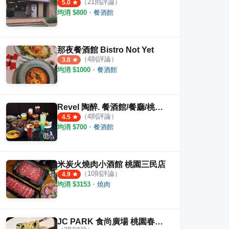
（
21
則評論）
5.0
均消 $
800
・
餐酒館
那夜餐酒館 Bistro Not Yet
（
4
則評論）
3.8
均消 $
1000
・
餐酒館
Revel 陶醉. 餐酒館/餐廳/桃園餐酒館/酒吧/桃園酒吧
（
4
則評論）
4.5
均消 $
700
・
餐酒館
米炭火燒肉小酒館 桃園三民店
（
10
則評論）
4.9
均消 $
3153
・
燒肉
JC PARK 食尚廣場 桃園春日館