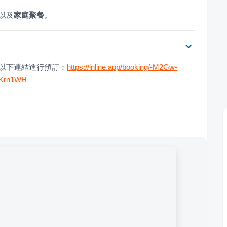
以及
家庭聚餐
。
透過以下連結進行預訂：
https://inline.app/booking/-M2Gw-
UKrn1WH