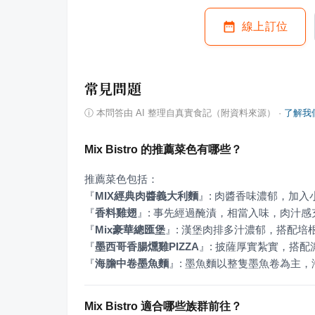
線上訂位
常見問題
ⓘ
本問答由 AI 整理自真實食記（附資料來源）
·
了解我
Mix Bistro 的推薦菜色有哪些？
『
MIX經典肉醬義大利麵
』
『
香料雞翅
』
『
Mix豪華總匯堡
』
『
墨西哥香腸燻雞PIZZA
』
『
海膽中卷墨魚麵
』
: 墨魚麵以整隻墨魚卷為主
Mix Bistro 適合哪些族群前往？