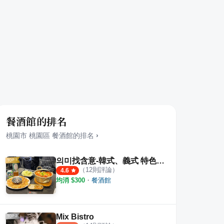
餐酒館的排名
桃園市
桃園區
餐酒館
的排名
›
의미找含意-韓式、義式 特色餐酒館
（
12
則評論）
4.6
均消 $
300
・
餐酒館
Mix Bistro