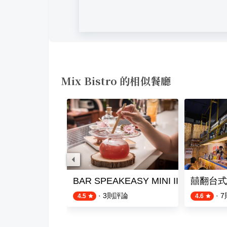
Mix Bistro 的相似餐廳
BAR SPEAKEASY MINI II
囍翻台式
評論
·
3
則評論
·
7
4.5
4.6