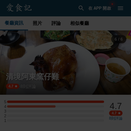
在 APP 開啟
餐廳資訊
照片
評論
相似餐廳
1
/
6
清境阿東窯仔雞
8
則評論
·
4.7
5
4.7
5 星：2 則評論
4
4 星：1 則評論
3
3 星：0 則評論
4.7
2
2 星：0 則評論
8
則評論
1
1 星：0 則評論