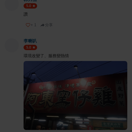
5.0
讚
+
1
分享
李喇叭
5.0
環境改變了、服務變熱情