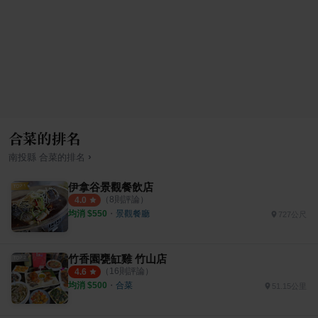
合菜的排名
›
南投縣
合菜
的排名
伊拿谷景觀餐飲店
（
8
則評論）
4.0
均消 $
550
・
景觀餐廳
727公尺
竹香園甕缸雞 竹山店
（
16
則評論）
4.6
均消 $
500
・
合菜
51.15公里