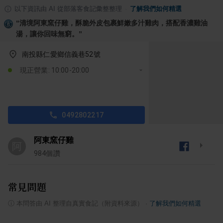
以下資訊由 AI 從部落客食記彙整整理
·
了解我們如何精選
“
清境阿東窯仔雞，酥脆外皮包裹鮮嫩多汁雞肉，搭配香濃雞油
湯，讓你回味無窮。
”
南投縣仁愛鄉信義巷52號
現正營業: 10:00-20:00
0492802217
阿東窯仔雞
阿
984
個讚
常見問題
ⓘ
本問答由 AI 整理自真實食記（附資料來源）
·
了解我們如何精選