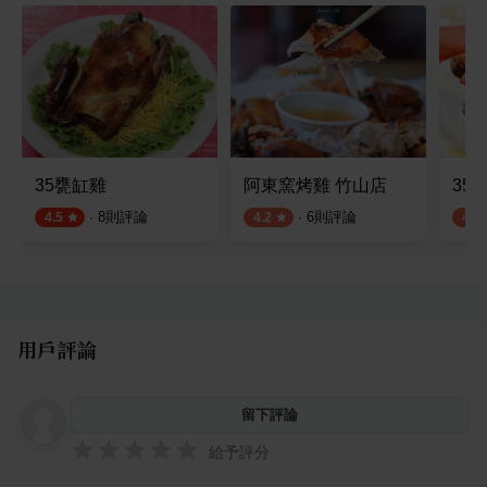
35甕缸雞
阿東窯烤雞 竹山店
35
·
8
則評論
·
6
則評論
4.5
4.2
4.0
用戶評論
留下評論
給予評分