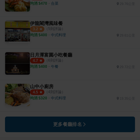
均消 $
470
・
合菜
29.76公里
伊龍閣灣風味餐
（
5
則評論）
3.2
均消 $
400
・
中式料理
29.61公里
日月潭富園小吃餐廳
（
6
則評論）
4.7
均消 $
400
・
午餐
29.72公里
山中小廚房
（
4
則評論）
4.5
均消 $
320
・
中式料理
19.35公里
更多餐廳排名