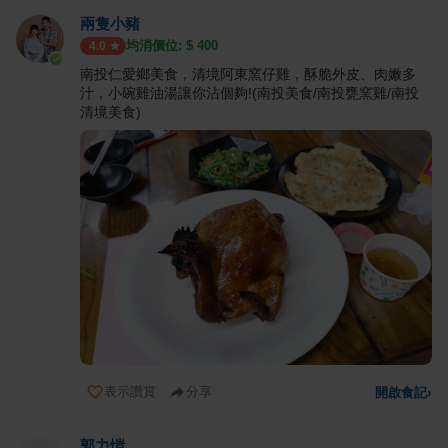
兩隻小豬
均消價位: $
400
4.0
南投仁愛鄉美食，清境阿東窯仔雞，酥脆外皮、肉嫩多
汁，小碗雞油湯讓你沾個夠!(南投美食/南投甕窯雞/南投
清境美食)
表示讚賞
分享
開啟食記
›
郭力愷