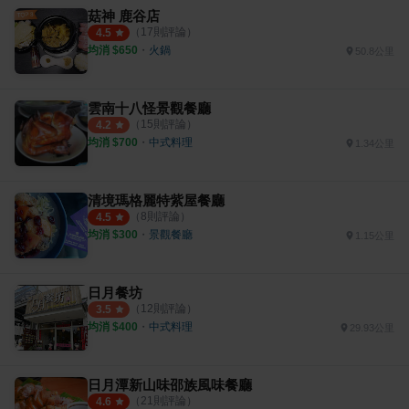
菇神 鹿谷店
（
17
則評論）
4.5
均消 $
650
・
火鍋
50.8公里
雲南十八怪景觀餐廳
（
15
則評論）
4.2
均消 $
700
・
中式料理
1.34公里
清境瑪格麗特紫屋餐廳
（
8
則評論）
4.5
均消 $
300
・
景觀餐廳
1.15公里
日月餐坊
（
12
則評論）
3.5
均消 $
400
・
中式料理
29.93公里
日月潭新山味邵族風味餐廳
（
21
則評論）
4.6