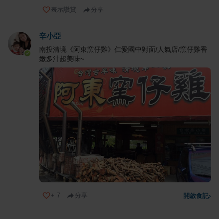
表示讚賞
分享
辛小亞
南投清境《阿東窯仔雞》仁愛國中對面/人氣店/窯仔雞香
嫩多汁超美味~
+
7
分享
開啟食記
›