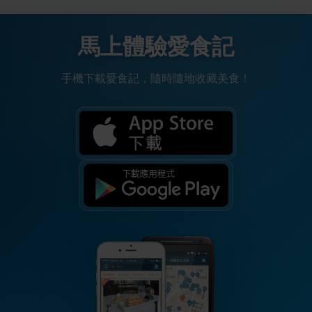
馬上體驗愛食記
手機下載愛食記，隨時隨地收藏美食！