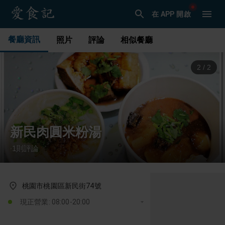
在 APP 開啟
餐廳資訊
照片
評論
相似餐廳
1
/
2
新民肉圓米粉湯
1
則評論
·
桃園市桃園區新民街74號
現正營業: 08:00-20:00