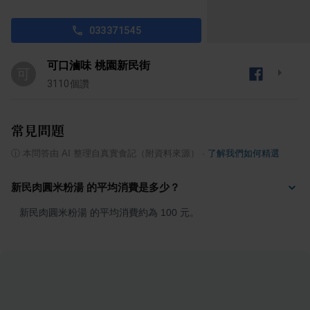
033371545
可口滷味 桃園新民街
可
3110
個讚
常見問題
ⓘ
本問答由 AI 整理自真實食記（附資料來源）
·
了解我們如何精選
新民肉圓米粉湯 的平均消費是多少？
新民肉圓米粉湯 的平均消費約為 100 元。