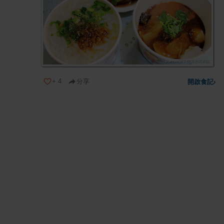
+
4
分享
開啟食記
›