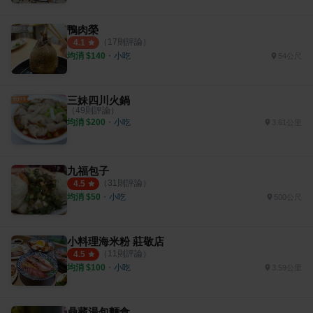
鴨肉榮
（
17
則評論）
4.1
均消 $
140
・
小吃
54公尺
三妹四川火鍋
（
49
則評論）
均消 $
200
・
小吃
3.61公里
九福包子
（
31
則評論）
4.5
均消 $
50
・
小吃
500公尺
小料理海米粉 莊敬店
（
11
則評論）
4.5
均消 $
100
・
小吃
3.59公里
鼎藏湯包麵食