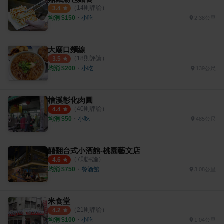
（
14
則評論）
3.4
均消 $
150
・
小吃
2.38公里
大廟口麵線
（
18
則評論）
3.5
均消 $
200
・
小吃
139公尺
檜溪彰化肉圓
（
40
則評論）
4.4
均消 $
50
・
小吃
485公尺
囍翻台式小酒館-桃園藝文店
（
7
則評論）
4.6
均消 $
750
・
餐酒館
3.08公里
米食堂
（
21
則評論）
4.2
均消 $
100
・
小吃
1.04公里