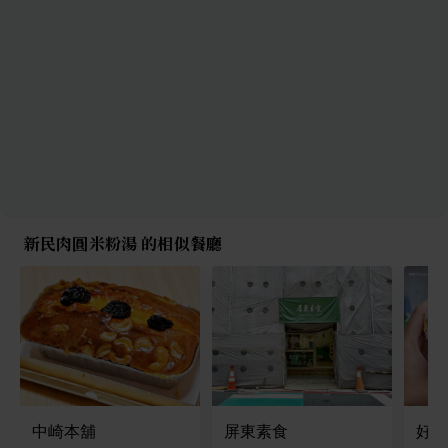
新民肉圓米粉湯 的相似餐廳
中崎本舖
屏東素食
好飯糰