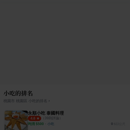
小吃的排名
›
桃園市
桃園區
小吃
的排名
永順小吃 泰國料理
（
39
則評論）
4.6
均消 $
500
・
小吃
822公尺