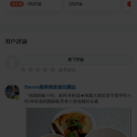
·
5
則評論
1
則評論
4.2
4.5
用戶評論
留下評論
給予評分
Darren蘋果樹旅遊玩樂誌
『桃園銅板小吃』新民米粉湯★桃園大廟前老字號平民小
吃/米粉湯肉圓銅板美食小資省錢好去處