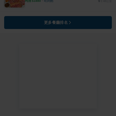
均消 $
1880
・
吃到飽
2.48公里
更多餐廳排名