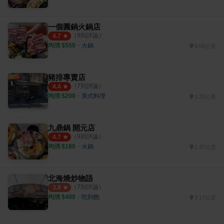
一個圓鍋火鍋店
（
9
則評論）
4.7
均消 $
550
・
火鍋
3.06公里
豬排專賣店
（
7
則評論）
4.4
均消 $
200
・
美式料理
1.25公里
九鼎鍋 開元店
（
9
則評論）
4.7
均消 $
180
・
火鍋
1.37公里
北海燒炒物語
（
7
則評論）
3.8
均消 $
400
・
吃到飽
3.17公里