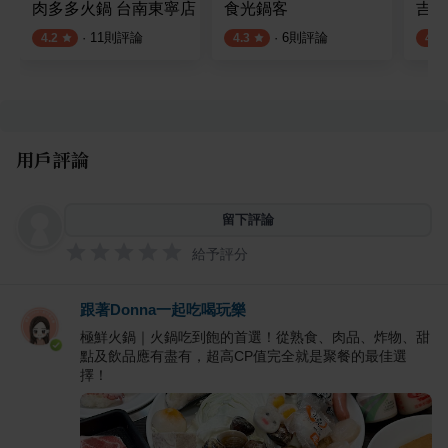
肉多多火鍋 台南東寧店
食光鍋客
吉田
·
11
則評論
·
6
則評論
4.2
4.3
4.0
用戶評論
留下評論
給予評分
跟著Donna一起吃喝玩樂
極鮮火鍋｜火鍋吃到飽的首選！從熟食、肉品、炸物、甜
點及飲品應有盡有，超高CP值完全就是聚餐的最佳選
擇！