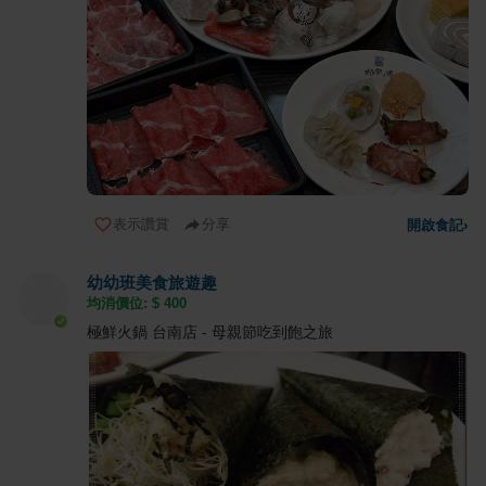
表示讚賞
分享
開啟食記
›
幼幼班美食旅遊趣
均消價位: $
400
極鮮火鍋 台南店 - 母親節吃到飽之旅