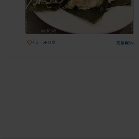
+
1
分享
開啟食記
›