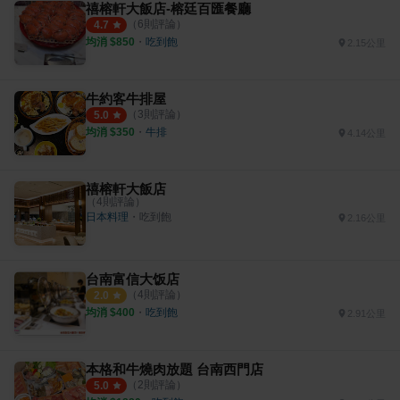
禧榕軒大飯店-榕廷百匯餐廳
（
6
則評論）
4.7
均消 $
850
・
吃到飽
2.15公里
牛約客牛排屋
（
3
則評論）
5.0
均消 $
350
・
牛排
4.14公里
禧榕軒大飯店
（
4
則評論）
日本料理
・
吃到飽
2.16公里
台南富信大饭店
（
4
則評論）
2.0
均消 $
400
・
吃到飽
2.91公里
本格和牛燒肉放題 台南西門店
（
2
則評論）
5.0