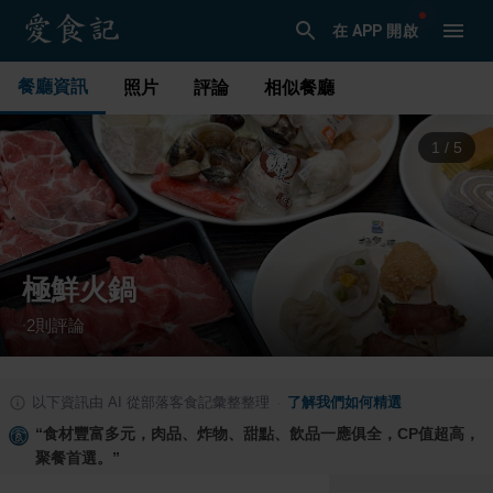
在 APP 開啟
餐廳資訊
照片
評論
相似餐廳
1
/
5
極鮮火鍋
2
則評論
·
以下資訊由 AI 從部落客食記彙整整理
·
了解我們如何精選
“
食材豐富多元，肉品、炸物、甜點、飲品一應俱全，CP值超高，
聚餐首選。
”