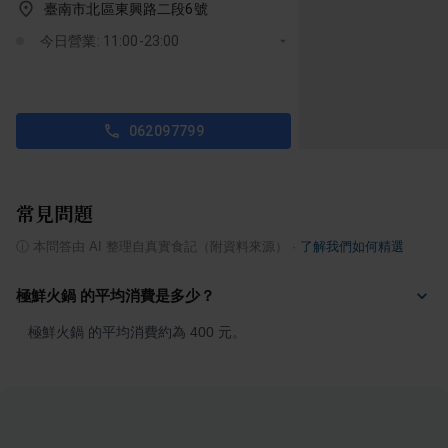
臺南市北區東興路二段6號
今日營業: 11:00-23:00
062097799
常見問題
ⓘ
本問答由 AI 整理自真實食記（附資料來源）
·
了解我們如何精選
極鮮火鍋 的平均消費是多少？
極鮮火鍋 的平均消費約為 400 元。