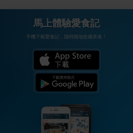
馬上體驗愛食記
手機下載愛食記，隨時隨地收藏美食！