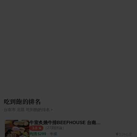
吃到飽的排名
›
台南市
北區
吃到飽
的排名
牛室炙燒牛排BEEFHOUSE 台南海安店
（
27
則評論）
3.8
均消 $
299
・
牛排
3.24公里