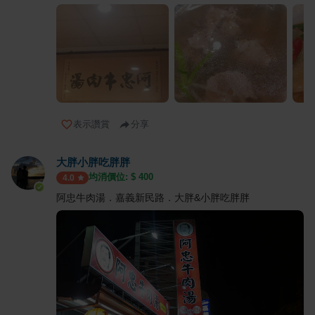
表示讚賞
分享
大胖小胖吃胖胖
均消價位: $
400
4.0
阿忠牛肉湯．嘉義新民路．大胖&小胖吃胖胖