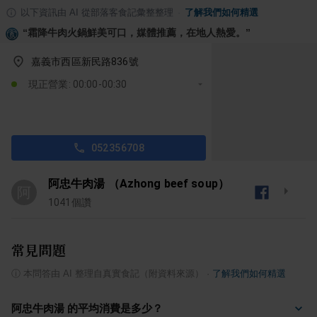
以下資訊由 AI 從部落客食記彙整整理
·
了解我們如何精選
“
霜降牛肉火鍋鮮美可口，媒體推薦，在地人熱愛。
”
嘉義市西區新民路836號
現正營業: 00:00-00:30
052356708
阿忠牛肉湯 （Azhong beef soup）
阿
1041
個讚
常見問題
ⓘ
本問答由 AI 整理自真實食記（附資料來源）
·
了解我們如何精選
阿忠牛肉湯 的平均消費是多少？