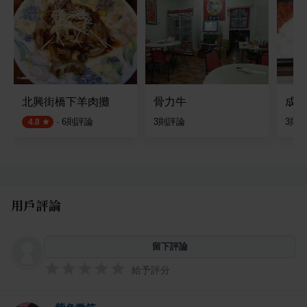
北興街橋下羊肉攤
骨力牛
成功
·
6
則評論
3
則評論
3
則
4.8
用戶評論
留下評論
給予評分