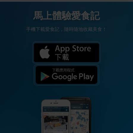
馬上體驗愛食記
手機下載愛食記，隨時隨地收藏美食！