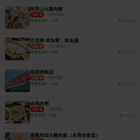
阿里山火雞肉飯
（
16
則評論）
4.6
均消 $
100
・
小吃
1.75公里
正老牌-草魚粥，草魚湯
（
12
則評論）
4.2
均消 $
100
・
小吃
1.36公里
福源肉粽店
（
5
則評論）
4.0
均消 $
100
・
小吃
2.91公里
金馬肉粥
（
7
則評論）
5.0
均消 $
50
・
小吃
623公尺
嘉義車頭火雞肉飯（永香珍食堂）