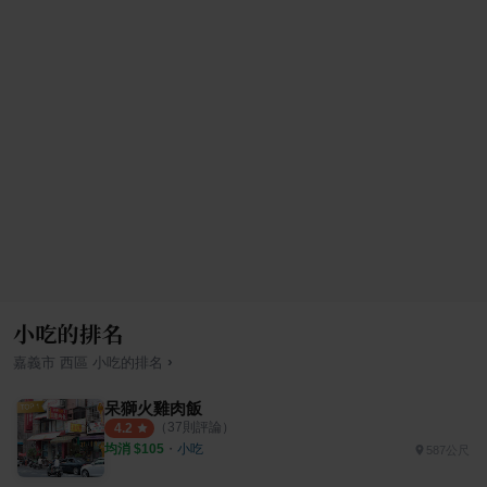
小吃的排名
›
嘉義市
西區
小吃
的排名
呆獅火雞肉飯
（
37
則評論）
4.2
均消 $
105
・
小吃
587公尺