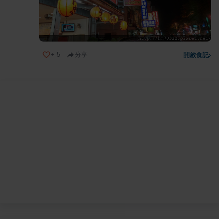
+
5
分享
開啟食記
›