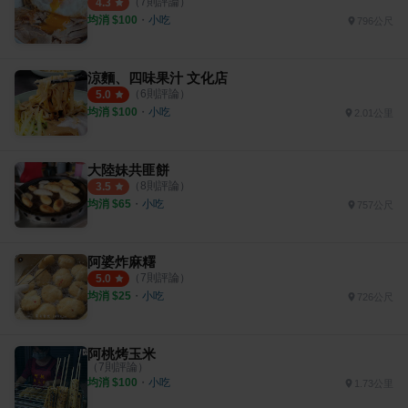
（
7
則評論）
4.3
均消 $
100
・
小吃
796公尺
涼麵、四味果汁 文化店
（
6
則評論）
5.0
均消 $
100
・
小吃
2.01公里
大陸妹共匪餅
（
8
則評論）
3.5
均消 $
65
・
小吃
757公尺
阿婆炸麻糬
（
7
則評論）
5.0
均消 $
25
・
小吃
726公尺
阿桃烤玉米
（
7
則評論）
均消 $
100
・
小吃
1.73公里