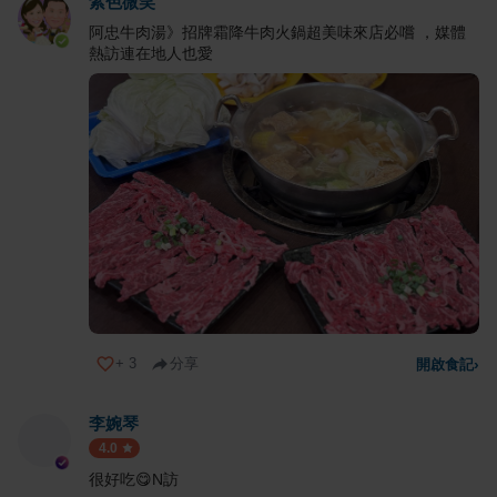
紫色微笑
阿忠牛肉湯》招牌霜降牛肉火鍋超美味來店必嚐 ，媒體
熱訪連在地人也愛
+
3
分享
開啟食記
›
李婉琴
4.0
很好吃😋N訪