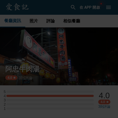
在 APP 開啟
餐廳資訊
照片
評論
相似餐廳
阿忠牛肉湯
3
則評論
·
4.0
5
4.0
5 星：0 則評論
4
4 星：2 則評論
3
3 星：0 則評論
4.0
2
2 星：0 則評論
3
則評論
1
1 星：0 則評論