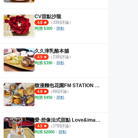
CV甜點沙龍
（
33
則評論）
4.8
均消 $
300
・
甜點
久久津乳酪本舖
（
23
則評論）
4.5
均消 $
390
・
甜點
馥漫麵包花園FM STATION 松竹店
（
8
則評論）
4.8
均消 $
450
・
甜點
愛·想像法式甜點 Love&imagine
（
27
則評論）
4.5
均消 $
2000
・
甜點