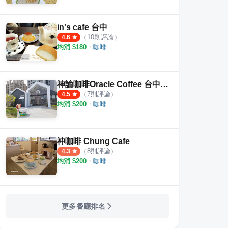
in's cafe 台中
（
10
則評論）
4.6
均消 $
180
・
咖啡
神諭咖啡Oracle Coffee 台中大城店
（
7
則評論）
4.5
均消 $
200
・
咖啡
祌咖啡 Chung Cafe
（
8
則評論）
4.3
均消 $
200
・
咖啡
更多餐廳排名