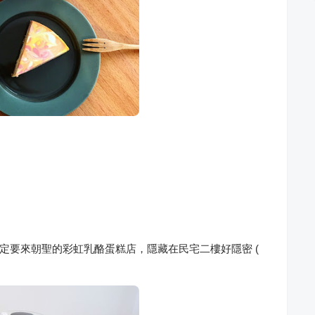
人一定要來朝聖的彩虹乳酪蛋糕店，隱藏在民宅二樓好隱密 (