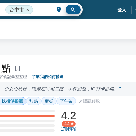
台中市
登入
甜點
落客食記彙整整理
·
了解我們如何精選
，少女心噴發，隱藏在民宅二樓，手作甜點，IG打卡必備。
建議修改
找相似餐廳
甜點
蛋糕
下午茶
4.2
4.2
17
則評論