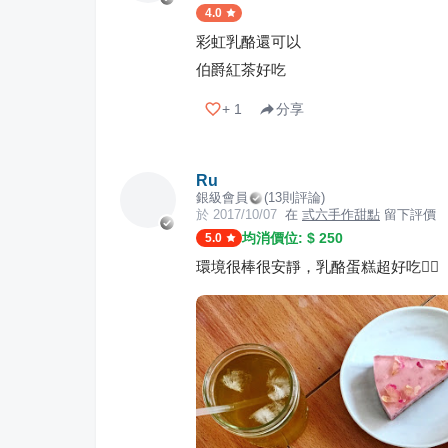
4.0
彩虹乳酪還可以
伯爵紅茶好吃
+
1
分享
Ru
銀級會員
(
13
則評論)
於
2017/10/07
在
弎六手作甜點
留下評價
均消價位: $
250
5.0
環境很棒很安靜，乳酪蛋糕超好吃👍🏻