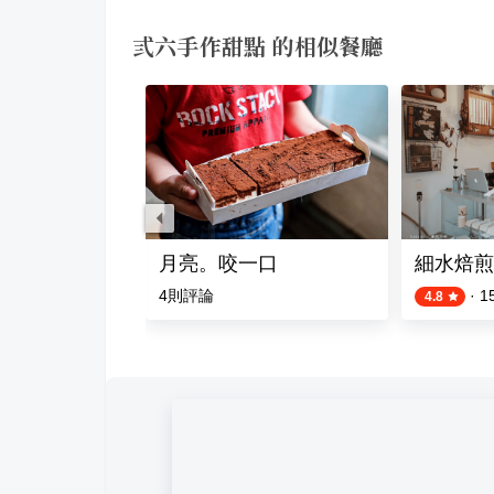
弎六手作甜點 的相似餐廳
點店
月亮。咬一口
細水焙煎
則評論
4
則評論
·
1
4.8