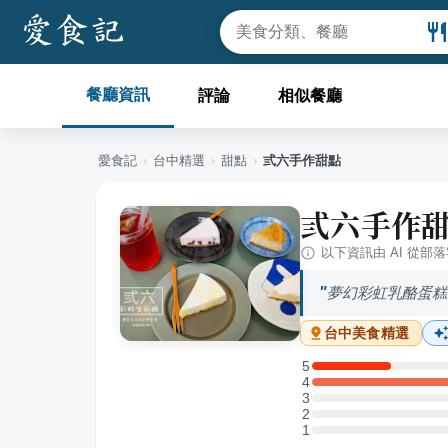
餐廳資訊
評論
相似餐廳
愛食記
›
台中
精選
›
甜點
›
弎六手作甜點
弎六手作
以下資訊由 AI 從部
夢幻彩虹乳酪蛋糕
台中
美食精選
5
5 星：1 則評論
4
4 星：4 則評論
3
3 星：0 則評論
2
2 星：0 則評論
1
1 星：0 則評論