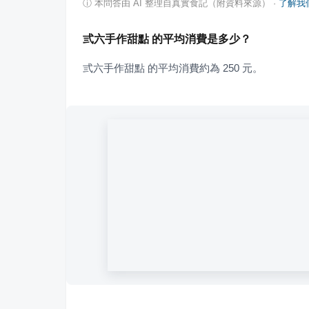
ⓘ
本問答由 AI 整理自真實食記（附資料來源）
·
了解我
弎六手作甜點 的平均消費是多少？
弎六手作甜點 的平均消費約為 250 元。