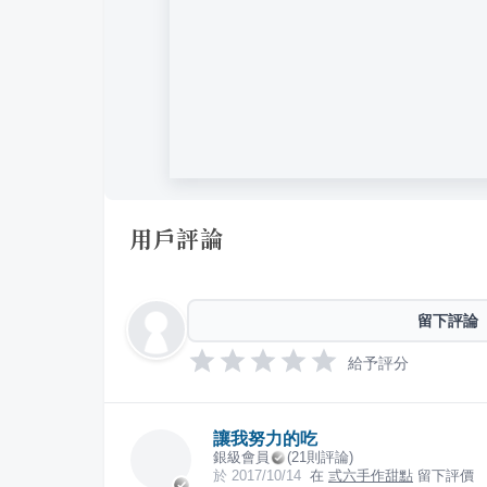
用戶評論
留下評論
給予評分
讓我努力的吃
銀級會員
(
21
則評論)
於
2017/10/14
在
弎六手作甜點
留下評價