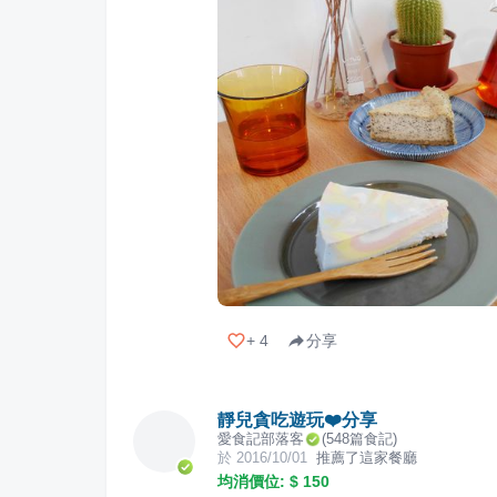
+
4
分享
靜兒貪吃遊玩❤️分享
愛食記部落客
(
548
篇食記)
於
2016/10/01
推薦了這家餐廳
均消價位: $
150