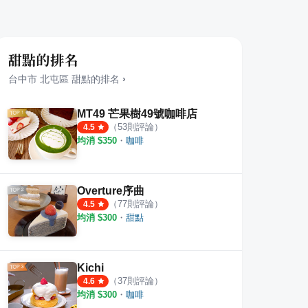
甜點的排名
台中市
北屯區
甜點
的排名
›
MT49 芒果樹49號咖啡店
（
53
則評論）
4.5
均消 $
350
・
咖啡
點沙龍
甜點心球
1%b
·
33
則評論
·
6
則評論
4.5
4.8
Overture序曲
（
77
則評論）
4.5
均消 $
300
・
甜點
Kichi
（
37
則評論）
4.6
均消 $
300
・
咖啡