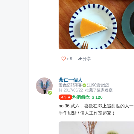
+
9
分享
薏仁一個人
愛食記部落客
(
1196
篇食記)
於
2017/05/22
推薦了這家餐廳
均消價位: $
120
4.5
no.36 弎六，喜歡在IG上追甜點的
手作甜點 / 個人工作室起家 )