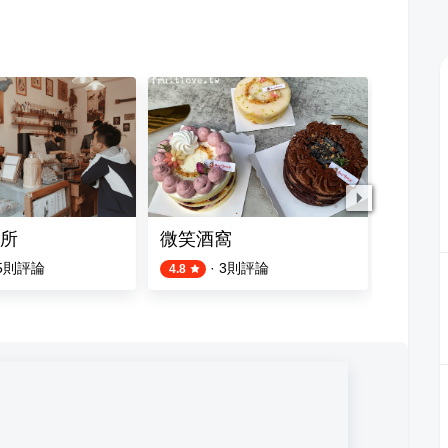
所
微笑酒窩
CV甜
5
則評論
·
3
則評論
4.8
4.8