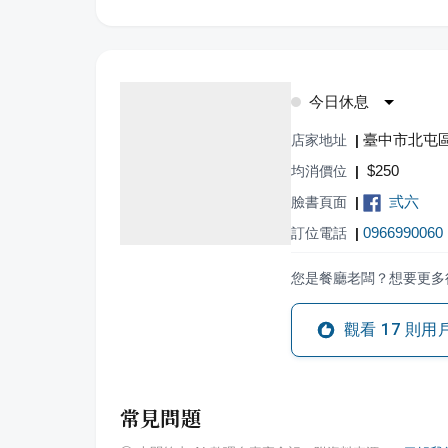
今日休息
臺中市北屯區
店家地址
|
$
250
均消價位
|
弎六
臉書頁面
|
0966990060
訂位電話
|
您是餐廳老闆？想要更多
觀看
17
則用
常見問題