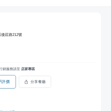
後莊路212號
行銷服務請至
店家專區
戶評價
分享餐廳