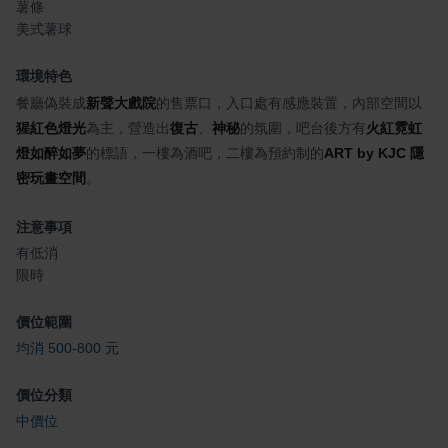
薯條
美式薯球
環境特色
餐廳偽裝成
新聲大戲院
的售票口，入口處有感應裝置，內部空間以
猩紅色燈光
為主，營造出
復古
、
神秘
的氛圍，吧台後方有
火紅霓虹
燈
如醉如夢
的標語，一樓為酒吧，二樓為預約制的
ART by KJC 隱
密玩畫空間
。
注意事項
有低消
限時
價位範圍
均消 500-800 元
價位分類
中價位