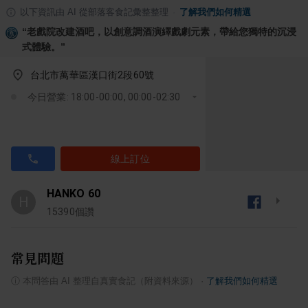
以下資訊由 AI 從部落客食記彙整整理
·
了解我們如何精選
“
老戲院改建酒吧，以創意調酒演繹戲劇元素，帶給您獨特的沉浸
式體驗。
”
台北市萬華區漢口街2段60號
今日營業: 18:00-00:00, 00:00-02:30
線上訂位
HANKO 60
H
15390
個讚
常見問題
ⓘ
本問答由 AI 整理自真實食記（附資料來源）
·
了解我們如何精選