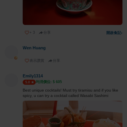
+
3
分享
開啟食記
›
Wen Huang
表示讚賞
分享
Emily1314
均消價位: $
605
5.0
Best unique cocktails! Must try tiramisu and if you like
spicy, u can try a cocktail called Wasabi Sashimi