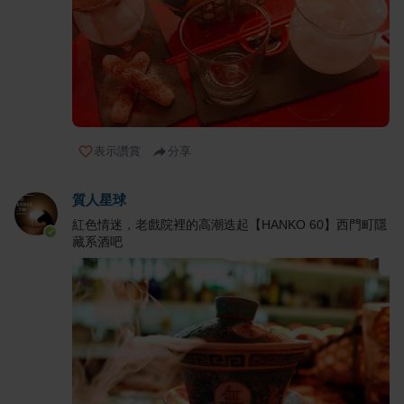
表示讚賞
分享
質人星球
紅色情迷，老戲院裡的高潮迭起【HANKO 60】西門町隱
藏系酒吧