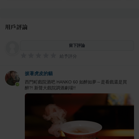
用戶評論
留下評論
給予評分
披著虎皮的貓
西門町戲院酒吧 HANKO 60 如醉如夢～是看戲還是買
醉?! 新聲大戲院調酒劇場!!