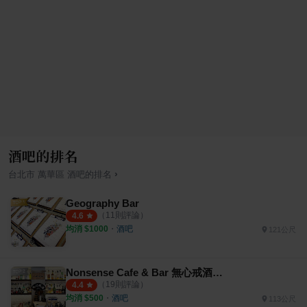
酒吧的排名
›
台北市
萬華區
酒吧
的排名
Geography Bar
（
11
則評論）
4.6
均消 $
1000
・
酒吧
121公尺
Nonsense Cafe & Bar 無心戒酒互助會
（
19
則評論）
4.4
均消 $
500
・
酒吧
113公尺