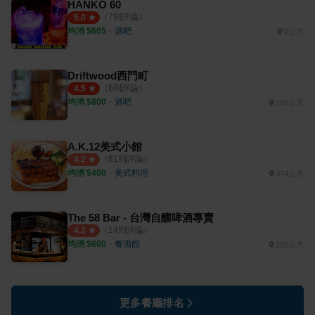
HANKO 60
（
7
則評論）
5.0
均消 $
605
・
酒吧
0公尺
Driftwood西門町
（
6
則評論）
4.5
均消 $
800
・
酒吧
105公尺
A.K.12美式小館
（
81
則評論）
4.2
均消 $
400
・
美式料理
374公尺
The 58 Bar - 台灣自釀啤酒專賣
（
14
則評論）
4.2
均消 $
600
・
餐酒館
209公尺
更多餐廳排名