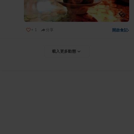
+
1
分享
開啟食記
›
載入更多動態