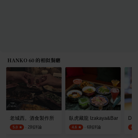
HANKO 60 的相似餐廳
老城西。酒食製作所
臥虎藏龍 Izakaya&Bar
Dri
·
2
則評論
·
6
則評論
5.0
4.6
4.5