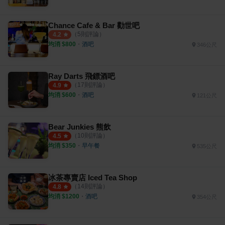
Chance Cafe & Bar 勸世吧
（
5
則評論）
4.2
均消 $
800
・
酒吧
346公尺
Ray Darts 飛鏢酒吧
（
17
則評論）
4.9
均消 $
600
・
酒吧
121公尺
Bear Junkies 熊飲
（
10
則評論）
4.5
均消 $
350
・
早午餐
535公尺
冰茶專賣店 Iced Tea Shop
（
14
則評論）
4.8
均消 $
1200
・
酒吧
354公尺