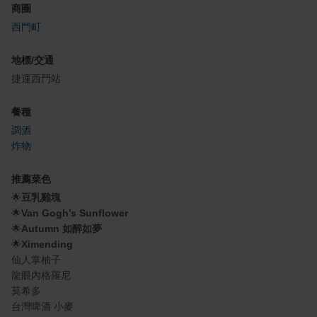
商圈
西門町
地標/交通
捷運西門站
餐種
調酒
炸物
推薦菜色
🌟
豆乳雞塊
🌟
Van Gogh’s Sunflower
🌟
Autumn 如醉如夢
🌟
Ximending
仙人掌柚子
龍眼內格羅尼
莫希多
台灣啤酒 小麥