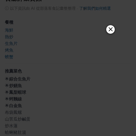
ⓘ
以下資訊由 AI 從部落客食記彙整整理
·
了解我們如何精選
餐種
海鮮
熱炒
生魚片
烤魚
螃蟹
推薦菜色
🌟
綜合生魚片
🌟
炒鱔魚
🌟
鳳梨蝦球
🌟
蚵麵線
🌟
白金魚
布袋鳳螺
山苦瓜炒鹹蛋
炒水蓮
蛤蜊豬肚湯