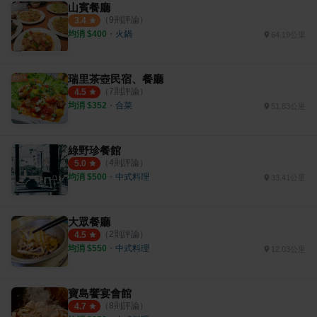
山賓餐廳
（
9
則評論）
3.4
均消 $
400
・
火鍋
64.19公里
瑞里茶壺民宿、餐廳
（
7
則評論）
4.5
均消 $
352
・
合菜
51.83公里
綠野珍餐館
（
4
則評論）
5.0
均消 $
500
・
中式料理
33.41公里
大眾餐廳
（
2
則評論）
4.5
均消 $
550
・
中式料理
12.03公里
寶島饗宴會館
（
8
則評論）
4.7