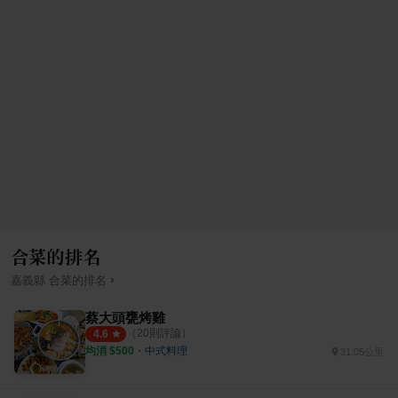
合菜的排名
›
嘉義縣
合菜
的排名
蔡大頭甕烤雞
（
20
則評論）
4.6
均消 $
500
・
中式料理
31.05公里