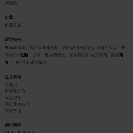
烤鰻魚
份量
份量充足
環境特色
餐廳為傳統台式合菜餐廳風格，內部設有可供多人用餐的大桌，並
有約3間
包廂
，提供一定的隱密性。用餐環境以拉簾隔間，雖然
陽
春
，但能滿足基本需求。
注意事項
有低消
不接受訂位
只收現金
平日休息時段
有停車場
價位範圍
均消 500-800 元