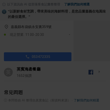
以下資訊由 AI 從部落客食記彙整整理
·
了解我們如何精選
“
以新鮮食材烹調，帶來美味的海鮮料理，是您品嘗嘉義在地風味
的最佳選擇。
”
嘉義縣布袋鎮永安裏359號
現正營業: 11:00-20:30
053472335
英賓海產餐廳
英
1652
個讚
常見問題
ⓘ
本問答由 AI 整理自真實食記（附資料來源）
·
了解我們如何精選