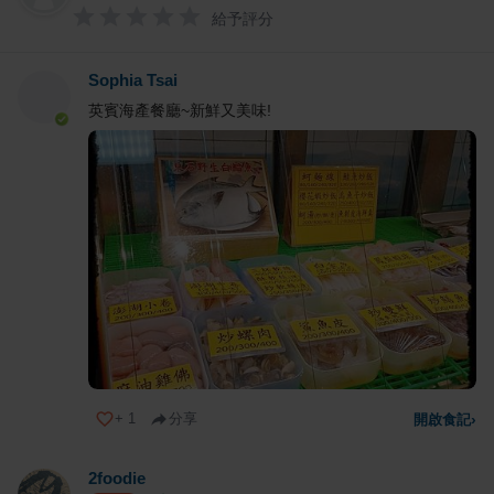
給予評分
Sophia Tsai
英賓海產餐廳~新鮮又美味!
+
1
分享
開啟食記
›
2foodie