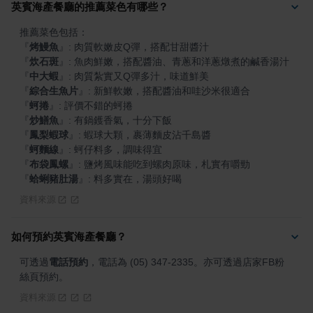
英賓海產餐廳的推薦菜色有哪些？
『
烤鰻魚
』
『
炊石斑
』
『
中大蝦
』
『
綜合生魚片
』
『
蚵捲
』
『
炒鱔魚
』
『
鳳梨蝦球
』
『
蚵麵線
』
『
布袋鳳螺
』
『
蛤蜊豬肚湯
』
: 料多實在，湯頭好喝
資料來源
如何預約英賓海產餐廳？
可透過
電話預約
，電話為 (05) 347-2335。亦可透過店家FB粉
絲頁預約。
資料來源