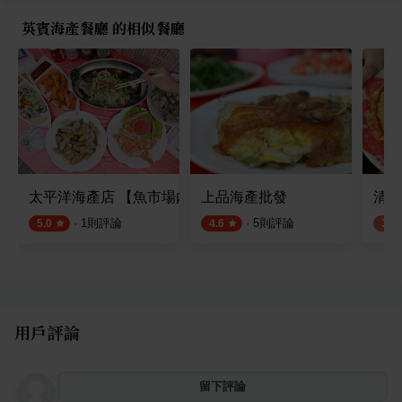
英賓海產餐廳 的相似餐廳
太平洋海產店 【魚市場内 A16】
上品海產批發
清海
·
1
則評論
·
5
則評論
5.0
4.6
3.8
用戶評論
留下評論