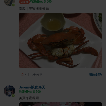
均消價位: $
500
3.5
嘉義｜英賓海產餐廳
+
1
分享
開啟食記
›
Jeremy以食為天
均消價位: $
500
英賓海產餐廳