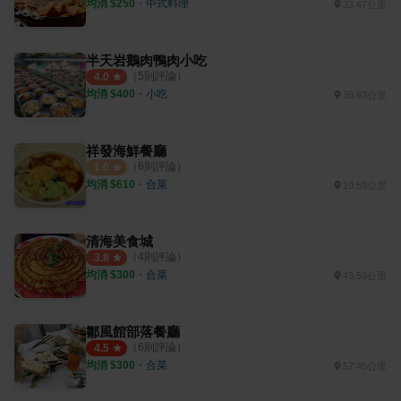
均消 $
250
・
中式料理
33.47公里
半天岩鵝肉鴨肉小吃
（
5
則評論）
4.0
均消 $
400
・
小吃
38.63公里
祥發海鮮餐廳
（
6
則評論）
1.0
均消 $
610
・
合菜
10.59公里
清海美食城
（
4
則評論）
3.8
均消 $
300
・
合菜
43.59公里
鄒風館部落餐廳
（
6
則評論）
4.5
均消 $
300
・
合菜
57.45公里