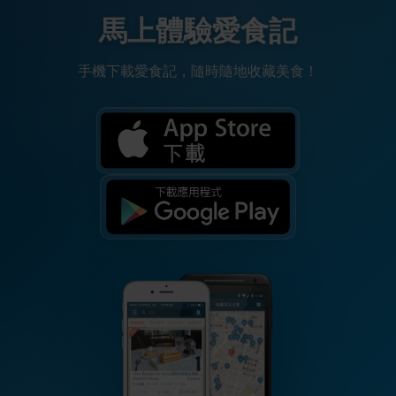
馬上體驗愛食記
手機下載愛食記，隨時隨地收藏美食！