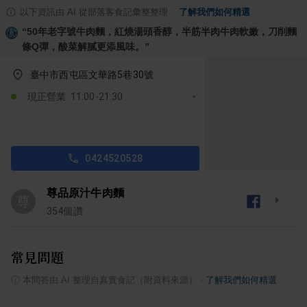
以下資訊由 AI 從部落客食記彙整整理
·
了解我們如何精選
“
50年老字號牛肉麵，紅燒湯頭香醇，半筋半肉牛肉軟嫩，刀削麵
條Q彈，酸菜解膩更添風味。
”
臺中市西屯區文華路5巷30號
現正營業: 11:00-21:30
0424520528
尊品原汁牛肉麵
尊
354
個讚
常見問題
ⓘ
本問答由 AI 整理自真實食記（附資料來源）
·
了解我們如何精選