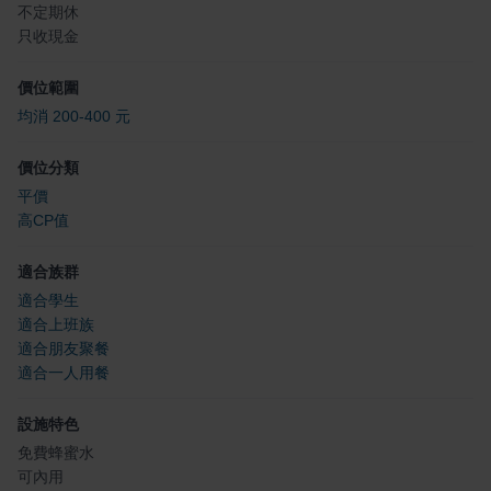
不定期休
只收現金
價位範圍
均消 200-400 元
價位分類
平價
高CP值
適合族群
適合學生
適合上班族
適合朋友聚餐
適合一人用餐
設施特色
免費蜂蜜水
可內用