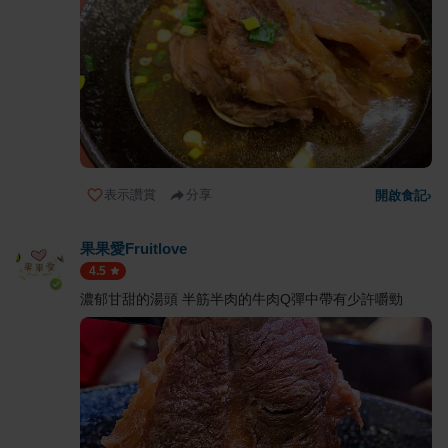
表示讚賞
分享
開啟食記
›
果果愛Fruitlove
4.5
濃郁甘甜的湯頭 半筋半肉的牛肉Q彈中帶有少許嚼勁