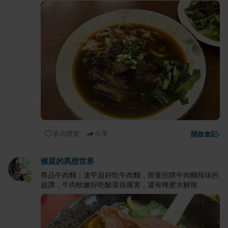
表示讚賞
分享
開啟食記
›
猴屁的異想世界
尊品牛肉麵｜逢甲超好吃牛肉麵，限量招牌牛肉麵辣味的
超讚，牛肉軟嫩好吃酸菜很厲害，還有蜂蜜水解辣