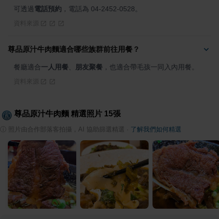
可透過
電話預約
，電話為 04-2452-0528。
資料來源
尊品原汁牛肉麵適合哪些族群前往用餐？
餐廳適合
一人用餐
、
朋友聚餐
，也適合帶毛孩一同入內用餐。
資料來源
尊品原汁牛肉麵
精選照片
15
張
ⓘ
照片由合作部落客拍攝，AI 協助篩選精選
·
了解我們如何精選