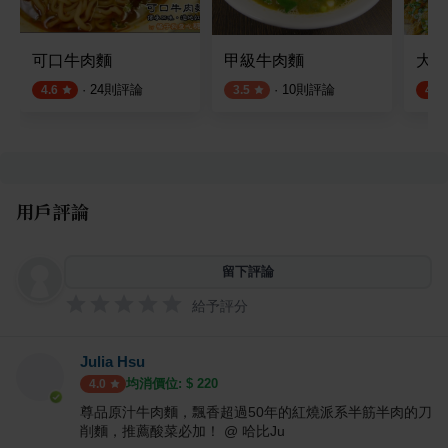
可口牛肉麵
甲級牛肉麵
大山
·
24
則評論
·
10
則評論
4.6
3.5
4.5
用戶評論
留下評論
給予評分
Julia Hsu
均消價位: $
220
4.0
尊品原汁牛肉麵，飄香超過50年的紅燒派系半筋半肉的刀
削麵，推薦酸菜必加！ @ 哈比Ju