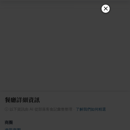
餐廳詳細資訊
ⓘ
以下資訊由 AI 從部落客食記彙整整理
·
了解我們如何精選
商圈
逢甲商圈