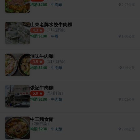
均消 $
260
・
牛肉麵
2.47公里
山東老牌水餃牛肉麵
（
11
則評論）
4.3
均消 $
100
・
午餐
1.86公里
洄味牛肉麵
（
11
則評論）
3.5
均消 $
140
・
牛肉麵
375公尺
張記牛肉麵
（
5
則評論）
5.0
均消 $
180
・
牛肉麵
3.02公里
中工麵食館
（
2
則評論）
均消 $
230
・
牛肉麵
2.88公里