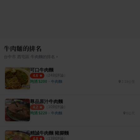
牛肉麵的排名
›
台中市
西屯區
牛肉麵
的排名
可口牛肉麵
（
24
則評論）
4.6
均消 $
200
・
牛肉麵
2.19公里
尊品原汁牛肉麵
（
10
則評論）
4.2
均消 $
220
・
牛肉麵
0公尺
精誠牛肉麵 豬腳麵
（
13
則評論）
4.8