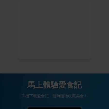
馬上體驗愛食記
手機下載愛食記，隨時隨地收藏美食！