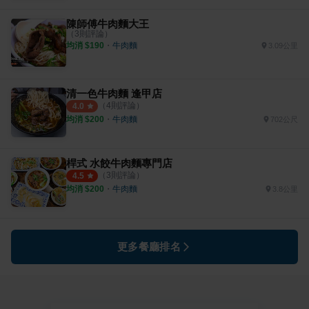
陳師傅牛肉麵大王
（
3
則評論）
均消 $
190
・
牛肉麵
3.09公里
清一色牛肉麵 逢甲店
（
4
則評論）
4.0
均消 $
200
・
牛肉麵
702公尺
桿式 水餃牛肉麵專門店
（
3
則評論）
4.5
均消 $
200
・
牛肉麵
3.8公里
更多餐廳排名