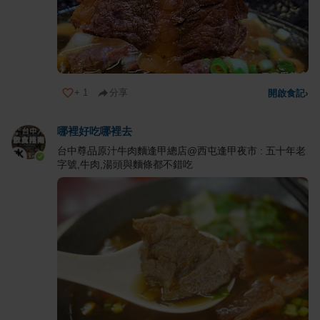
+
1
分享
開啟食記
›
哪裡好吃哪裡去
台中尊品原汁牛肉麵逢甲總店@西屯逢甲夜市 : 五十年老
字號,牛肉,湯頭與麵條都不錯吃