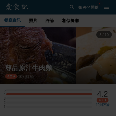
在 APP 開啟
餐廳資訊
照片
評論
相似餐廳
3
/
10
尊品原汁牛肉麵
10
則評論
·
4.2
5
4.2
5 星：0 則評論
4
4 星：2 則評論
3
3 星：0 則評論
4.2
2
2 星：0 則評論
10
則評論
1
1 星：0 則評論