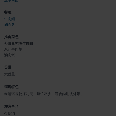
餐種
牛肉麵
滷肉飯
推薦菜色
🌟
限量招牌牛肉麵
原汁牛肉麵
滷肉飯
份量
大份量
環境特色
餐廳環境乾淨明亮，座位不少，適合內用或外帶。
注意事項
有低消