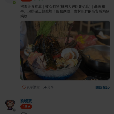
桃園美食推薦｜牧石鍋物(桃園大興路創始店)｜高級和
牛、現撈波士頓龍蝦！服務到位、食材新鮮的高質感精致
鍋物
表示讚賞
分享
開啟食記
›
劉曖葳
4.5
好吃