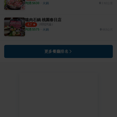
均消 $
630
・
火鍋
2.82公里
嗑肉石鍋 桃園春日店
（
8
則評論）
4.7
均消 $
575
・
火鍋
663公尺
更多餐廳排名