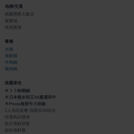
地標/交通
桃園尊爵大飯店
家樂福
統領廣場
餐種
火鍋
海鮮鍋
牛肉鍋
豬肉鍋
推薦菜色
🌟
卜卜蛤蜊鍋
🌟
日本熊本和王A5嚴選和牛
🌟
Prime無骨牛小排鍋
2人海陸套餐-我愛你3000次
特選肉品雙併
牧石海鮮拼盤
綜合海鮮盤