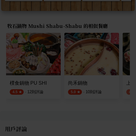
牧石鍋物 Mushi Shabu-Shabu 的相似餐廳
樸食鍋物 PU SHI
尚禾鍋物
上善
·
12
則評論
·
10
則評論
4.5
5.0
4.3
用戶評論