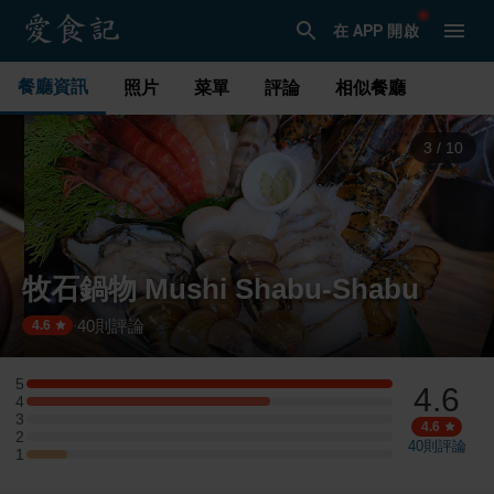
在 APP 開啟
餐廳資訊
照片
菜單
評論
相似餐廳
3
/
10
牧石鍋物 Mushi Shabu-Shabu
40
則評論
·
4.6
5
4.6
5 星：9 則評論
4
4 星：6 則評論
3
3 星：0 則評論
4.6
2
2 星：0 則評論
40
則評論
1
1 星：1 則評論