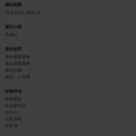
價位範圍
均消 1500-3000 元
價位分類
高價位
適合族群
適合家庭聚餐
適合朋友聚餐
適合約會
適合一人用餐
設施特色
免費暢飲
自助醬料區
洗手台
兒童座椅
停車場