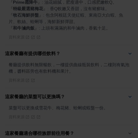
『
Prime霜降牛
』
『
特級嚴選豬梅花
』
『
牧石海鮮拼盤
』
: 包含阿根廷天使紅蝦、東南亞大白蝦、魚
『
和牛滷肉飯
』
: 上頭有滿滿的和牛滷肉，香氣十足。
資料來源
這家餐廳有提供哪些飲料？
餐廳提供飲料無限暢飲，一樓提供曲線瓶裝飲料，二樓則有氣泡
機，醬料區旁也有飲料機和果汁。
資料來源
這家餐廳的菜盤可以更換嗎？
菜盤可以更換成雪花牛、梅花豬、蛤蜊或蝦盤一份。
資料來源
這家餐廳適合哪些族群前往用餐？