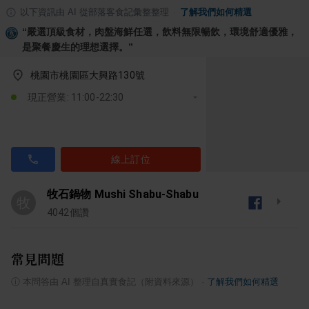
以下資訊由 AI 從部落客食記彙整整理
·
了解我們如何精選
“
嚴選頂級食材，肉盤海鮮任選，飲料無限暢飲，環境舒適優雅，
是聚餐慶生的理想選擇。
”
桃園市桃園區大興路130號
現正營業: 11:00-22:30
線上訂位
牧石鍋物 Mushi Shabu-Shabu
牧
4042
個讚
常見問題
ⓘ
本問答由 AI 整理自真實食記（附資料來源）
·
了解我們如何精選