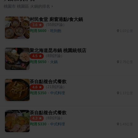
›
桃園市
桃園區
火鍋
的排名
村民食堂 廚窗港點/食大鍋
（
55
則評論）
3.6
均消 $
600
・
吃到飽
1.07公里
聚北海道昆布鍋 桃園統領店
（
8
則評論）
4.5
均消 $
650
・
火鍋
2.75公里
茶自點複合式餐飲
（
21
則評論）
4.6
均消 $
350
・
中式料理
1.17公里
茶自點複合式餐飲
（
8
則評論）
4.3
均消 $
330
・
中式料理
1.43公里