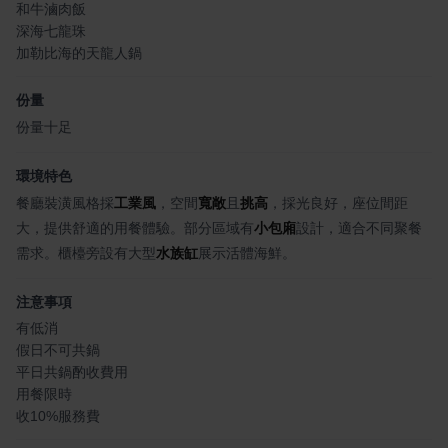
和牛滷肉飯
深海七龍珠
加勒比海的天龍人鍋
份量
份量十足
環境特色
餐廳裝潢風格採
工業風
，空間
寬敞
且
挑高
，採光良好，座位間距
大，提供舒適的用餐體驗。部分區域有
小包廂
設計，適合不同聚餐
需求。櫃檯旁設有大型
水族缸
展示活體海鮮。
注意事項
有低消
假日不可共鍋
平日共鍋酌收費用
用餐限時
收10%服務費