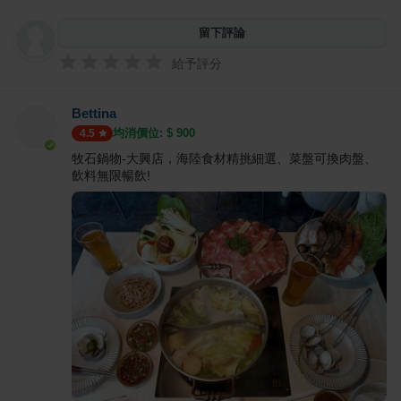
留下評論
給予評分
Bettina
均消價位: $
900
4.5
牧石鍋物-大興店，海陸食材精挑細選、菜盤可換肉盤、
飲料無限暢飲!