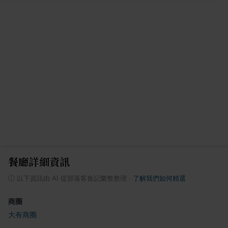
餐廳詳細資訊
ⓘ
以下資訊由 AI 從部落客食記彙整整理
·
了解我們如何精選
商圈
大有商圈