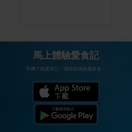
馬上體驗愛食記
手機下載愛食記，隨時隨地收藏美食！