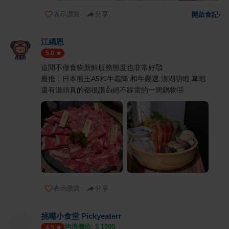
表示讚賞
分享
開啟食記
›
江縭恩
5.0
這間不僅食物新鮮服務態度也非常好🥰
最推：日本熊王A5和牛霜降.和牛嚴選.澎湖明蝦.草蝦
還有湯頭真的都很讚👍絕不踩雷的一間鍋物🤣
表示讚賞
分享
挑嘴小食堂 Pickyeaterr
均消價位: $
1000
4.5