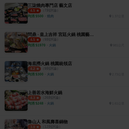
三柒燒肉專門店 藝文店
（
7
則評論）
4.5
均消 $
500
・
燒肉
1.37公里
問鼎 ‧ 皇上吉祥 宮廷火鍋 桃園藝文店
（
9
則評論）
4.5
均消 $
1970
・
火鍋
981公尺
海底撈火鍋 桃園統領店
（
9
則評論）
4.2
均消 $
300
・
火鍋
2.73公里
上善若水海鮮火鍋
（
26
則評論）
4.3
均消 $
248
・
火鍋
1.61公里
魯山人 和風壽喜鍋物
（
12
則評論）
3.9