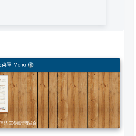
菜單 Menu
單請
至餐廳管理後台