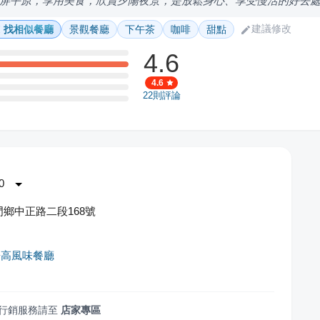
屏平原，享用美食，欣賞夕陽夜景，是放鬆身心、享受慢活的好去
建議修改
找相似餐廳
景觀餐廳
下午茶
咖啡
甜點
4.6
4.6
22
則評論
0
鄉中正路二段168號
居高風味餐廳
行銷服務請至
店家專區