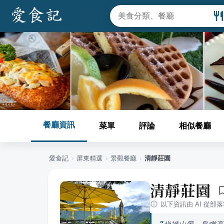
餐廳資訊
菜單
評論
相似餐廳
愛食記
›
屏東
精選
›
景觀餐廳
›
清靜莊園
清靜莊園
以下資訊由 AI 從部