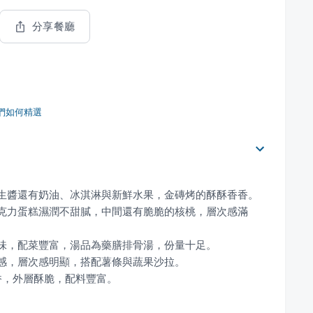
分享餐廳
們如何精選
巧克力蛋糕濕潤不甜膩，中間還有脆脆的核桃，層次感滿
香，外層酥脆，配料豐富。