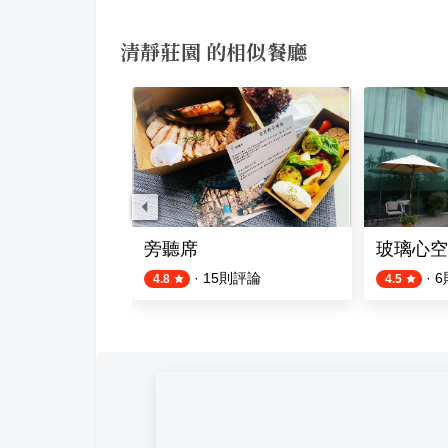
清靜莊園 的相似餐廳
ee Lounge
旁聽席
玻璃心空
評論
·
15
則評論
·
6
4.8
4.5