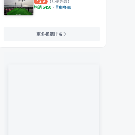
（
15
則評論）
4.2
均消 $
450
・
景觀餐廳
更多餐廳排名
在
山山來遲
居高
·
7
則評論
4.0
4.6