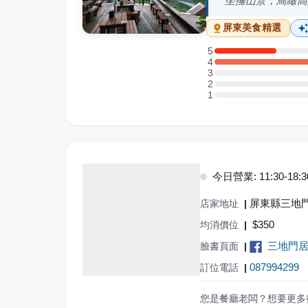
坐擁山景，鳥瞰高
屏東
美食精選
5
5 星：2 則評論
4
4 星：7 則評論
3
3 星：0 則評論
2
2 星：0 則評論
1
1 星：0 則評論
今日營業: 11:30-18:3
屏東縣三地門
店家地址
|
$
350
均消價位
|
三地門
臉書頁面
|
087994299
訂位電話
|
您是餐廳老闆？想要更多