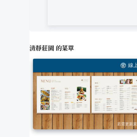
清靜莊園
的菜單
線上
若需更新菜