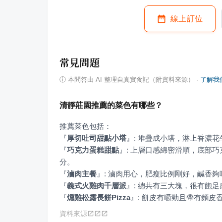
線上訂位
常見問題
ⓘ
本問答由 AI 整理自真實食記（附資料來源）
·
了解我
清靜莊園推薦的菜色有哪些？
『
厚切吐司甜點小塔
』
『
巧克力蛋糕甜點
』
: 上層口感綿密滑順，底部
『
滷肉主餐
』
『
義式火雞肉千層派
』
『
燻雞松露長餅Pizza
』
: 餅皮有嚼勁且帶有麵皮
資料來源