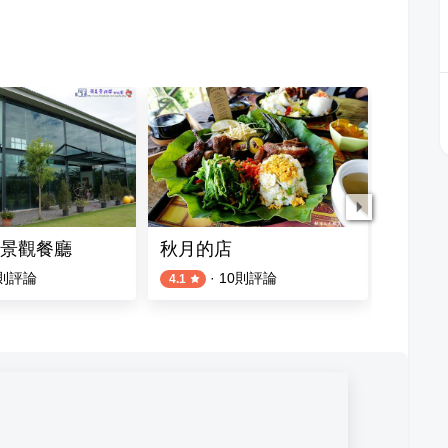
景觀餐廳
秋月的店
田庄所
則評論
·
10
則評論
3
則評論
4.1