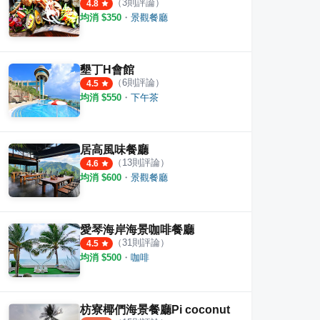
（
3
則評論）
4.8
均消 $
350
・
景觀餐廳
墾丁H會館
（
6
則評論）
4.5
均消 $
550
・
下午茶
居高風味餐廳
（
13
則評論）
4.6
均消 $
600
・
景觀餐廳
愛琴海岸海景咖啡餐廳
（
31
則評論）
4.5
均消 $
500
・
咖啡
枋寮椰們海景餐廳Pi coconut