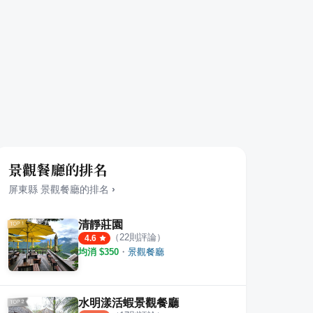
景觀餐廳的排名
屏東縣
景觀餐廳
的排名
›
清靜莊園
（
22
則評論）
4.6
均消 $
350
・
景觀餐廳
水明漾活蝦景觀餐廳