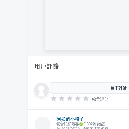
用戶評論
留下評論
給予評分
阿如的小格子
愛食記部落客
(
1302
篇食記)
於
2025/07/29
推薦了這家餐廳