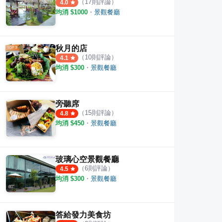
（
17
則評論）
4.0
均消 $
1000
・
景觀餐廳
秋月的店
（
10
則評論）
4.1
均消 $
300
・
景觀餐廳
旁聽席
（
15
則評論）
4.8
均消 $
450
・
景觀餐廳
玻璃心空景觀餐廳
（
6
則評論）
4.5
均消 $
300
・
景觀餐廳
答給發力美食坊