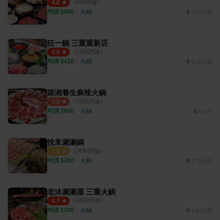
（
6
則評論）
4.8
均消 $
400
・
火鍋
2.17公里
狂一鍋 三重重新店
（
24
則評論）
4.6
均消 $
420
・
火鍋
2.15公里
築湘養生麻辣火鍋
（
10
則評論）
3.5
均消 $
600
・
火鍋
0公尺
悅來涮涮鍋
（
26
則評論）
2.9
均消 $
280
・
火鍋
1.79公里
老沐涮涮屋 三重火鍋
（
18
則評論）
4.7
均消 $
300
・
火鍋
1.64公里