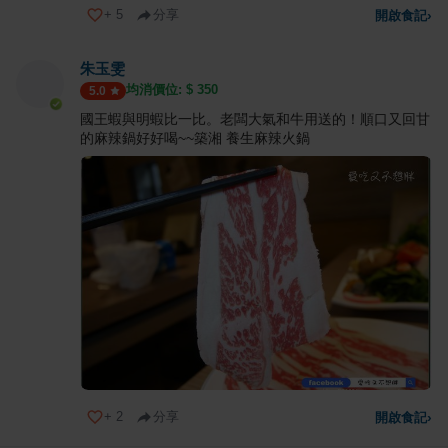
+
5
分享
開啟食記
›
朱玉雯
均消價位: $
350
5.0
國王蝦與明蝦比一比。老闆大氣和牛用送的！順口又回甘
的麻辣鍋好好喝~~築湘 養生麻辣火鍋
+
2
分享
開啟食記
›