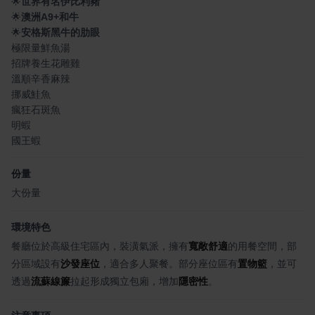
🌟
世界有名伊比利豬
🌟
澳洲A9+和牛
🌟
安格斯黑牛的肋眼
極限量鮮魚湯
招牌養生花雕雞
溫順辛香麻辣
挪威鮭魚
瘋狂石斑魚
明蝦
國王蝦
份量
大份量
環境特色
餐廳位於高級住宅區內，裝潢氣派，擁有
寬敞舒適
的用餐空間，部
分區域設有
沙發座位
，適合多人聚餐。部分座位區有
置物籃
，並可
透過
流蘇線簾
拉起形成獨立包廂，增加
隱密性
。