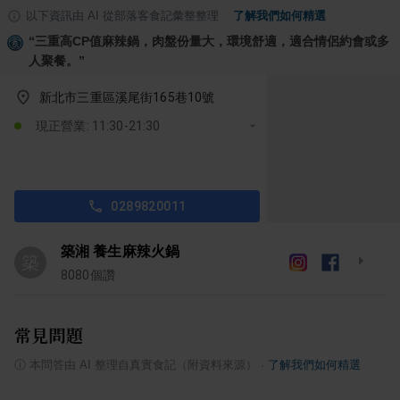
以下資訊由 AI 從部落客食記彙整整理
·
了解我們如何精選
“
三重高CP值麻辣鍋，肉盤份量大，環境舒適，適合情侶約會或多
人聚餐。
”
新北市三重區溪尾街165巷10號
現正營業: 11:30-21:30
0289820011
築湘 養生麻辣火鍋
築
8080
個讚
常見問題
ⓘ
本問答由 AI 整理自真實食記（附資料來源）
·
了解我們如何精選