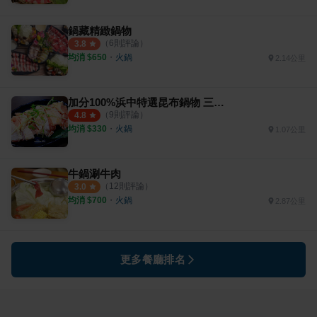
鍋藏精緻鍋物
（
6
則評論）
3.8
均消 $
650
・
火鍋
2.14公里
加分100%浜中特選昆布鍋物 三重正義店
（
9
則評論）
4.8
均消 $
330
・
火鍋
1.07公里
牛鍋涮牛肉
（
12
則評論）
3.0
均消 $
700
・
火鍋
2.87公里
更多餐廳排名