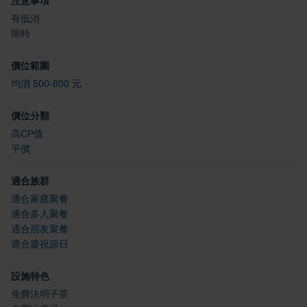
注意事項
有低消
限時
價位範圍
均消 500-800 元
價位分類
高CP值
平價
適合族群
適合家庭聚餐
適合多人聚餐
適合朋友聚餐
適合慶祝節日
設施特色
免費決明子茶