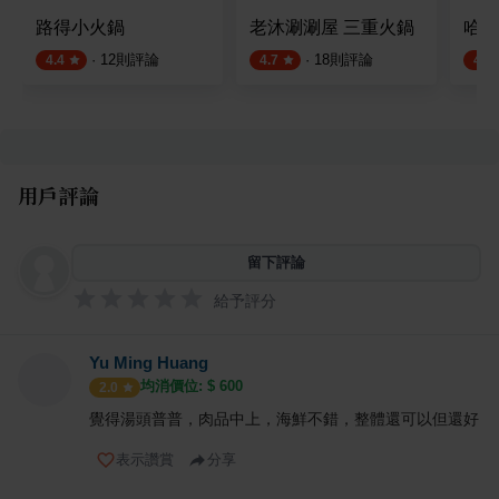
路得小火鍋
老沐涮涮屋 三重火鍋
哈帕
·
12
則評論
·
18
則評論
4.4
4.7
4.4
用戶評論
留下評論
給予評分
Yu Ming Huang
均消價位: $
600
2.0
覺得湯頭普普，肉品中上，海鮮不錯，整體還可以但還好
表示讚賞
分享