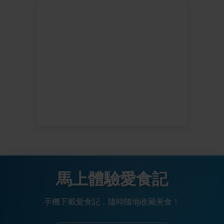
馬上體驗愛食記
手機下載愛食記，隨時隨地收藏美食！