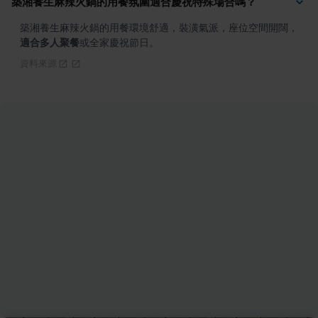
築湘養生麻辣火鍋的用餐氛圍適合慶祝特殊場合嗎？
築湘養生麻辣火鍋的用餐環境舒適，裝潢氣派，座位空間開闊，
適合多人聚餐
或全家慶祝節日。
資料來源