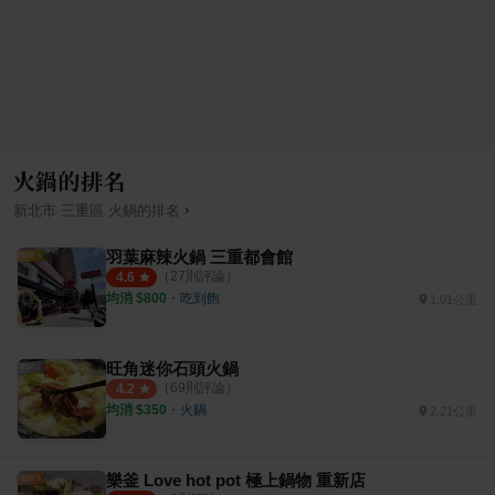
火鍋的排名
›
新北市
三重區
火鍋
的排名
羽葉麻辣火鍋 三重都會館
（
27
則評論）
4.6
均消 $
800
・
吃到飽
1.01公里
旺角迷你石頭火鍋
（
69
則評論）
4.2
均消 $
350
・
火鍋
2.21公里
樂釜 Love hot pot 極上鍋物 重新店