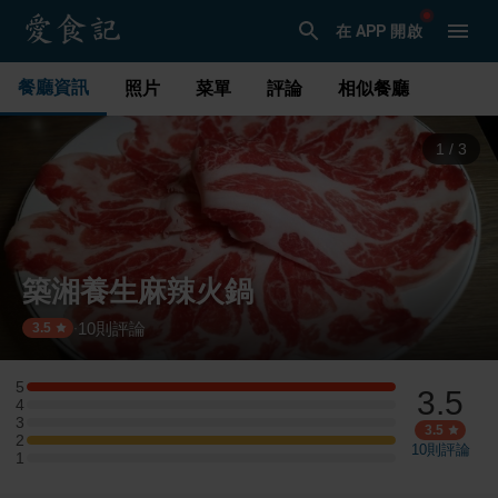
在 APP 開啟
餐廳資訊
照片
菜單
評論
相似餐廳
1
/
3
築湘養生麻辣火鍋
10
則評論
·
3.5
5
3.5
5 星：1 則評論
4
4 星：0 則評論
3
3 星：0 則評論
3.5
2
2 星：1 則評論
10
則評論
1
1 星：0 則評論