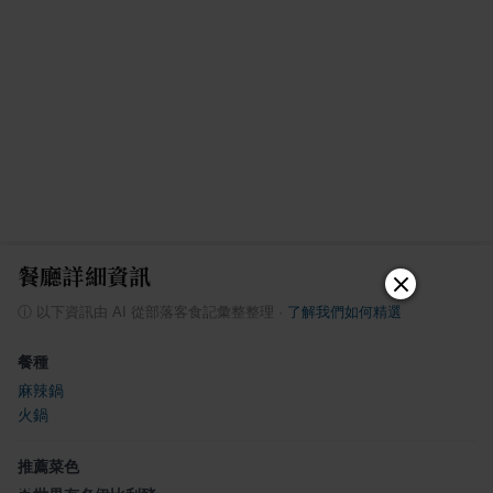
餐廳詳細資訊
ⓘ
以下資訊由 AI 從部落客食記彙整整理
·
了解我們如何精選
餐種
麻辣鍋
火鍋
推薦菜色