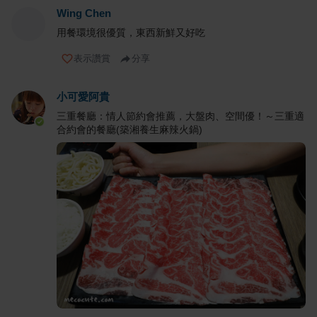
Wing Chen
用餐環境很優質，東西新鮮又好吃
表示讚賞
分享
小可愛阿貴
三重餐廳：情人節約會推薦，大盤肉、空間優！～三重適
合約會的餐廳(築湘養生麻辣火鍋)