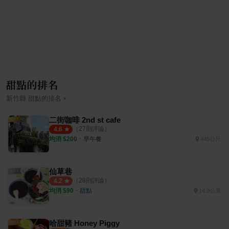
甜點的排名
›
新竹縣
甜點
的排名
二街咖啡 2nd st cafe
（
27
則評論）
4.6
均消 $
200
・
早午餐
445公尺
仙草巷
（
28
則評論）
4.2
均消 $
90
・
甜點
14.9公里
哈甜豬 Honey Piggy