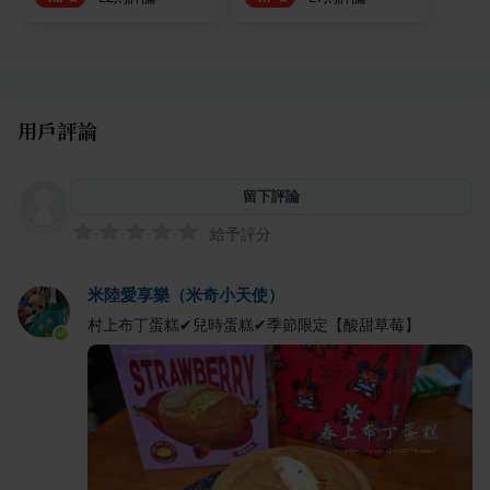
用戶評論
留下評論
給予評分
米陸愛享樂（米奇小天使）
村上布丁蛋糕✔兒時蛋糕✔季節限定【酸甜草莓】