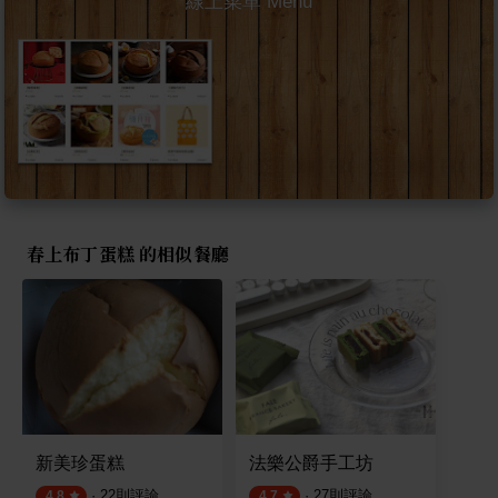
線上菜單 Menu
春上布丁蛋糕 的相似餐廳
新美珍蛋糕
法樂公爵手工坊
·
22
則評論
·
27
則評論
4.8
4.7