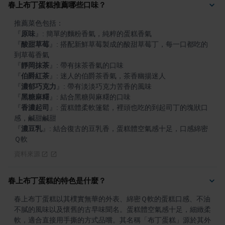
春上布丁蛋糕推薦哪些口味？
『
原味
』
『
酸甜草莓
』
: 搭配新鮮草莓製成的酸甜草莓丁，每一口都吃的
『
靜岡抹茶
』
『
伯爵紅茶
』
『
濃郁巧克力
』
『
黑糖麻糬
』
『
香濃起司
』
: 蛋糕體柔軟篷鬆，裡頭也吃的到起司丁的塊狀口
『
濃豆乳
』
: 結合復古的豆乳香，蛋糕體空氣感十足，口感綿密
Ｑ軟
資料來源
春上布丁蛋糕的特色是什麼？
春上布丁蛋糕以其樸實無華的外表、綿密Ｑ軟的蛋糕口感、不油
不膩的風味以及懷舊的古早味聞名。蛋糕體空氣感十足，細緻柔
軟，適合直接用手撕的方式品嚐。其名稱「布丁蛋糕」源於其外