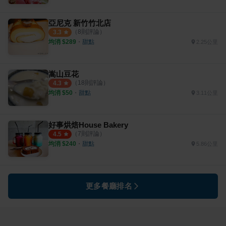
亞尼克 新竹竹北店
（
8
則評論）
3.3
均消 $
289
・
甜點
2.25公里
嵩山豆花
（
18
則評論）
4.3
均消 $
50
・
甜點
3.11公里
好事烘焙House Bakery
（
7
則評論）
4.5
均消 $
240
・
甜點
5.86公里
更多餐廳排名