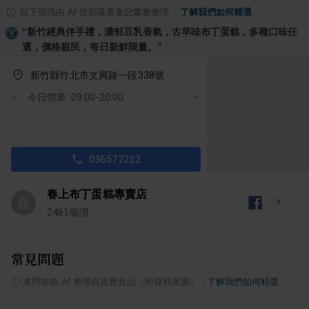
以下資訊由 AI 從部落客食記彙整整理
·
了解我們如何精選
“
新竹經典伴手禮，濃郁豆乳香氣，古早味布丁蛋糕，多種口味任
選，價格親民，每日新鮮限量。
”
新竹縣竹北市文興路一段338號
今日營業: 09:00-20:00
036577222
春上布丁蛋糕專賣店
春
2461
個讚
常見問題
ⓘ
本問答由 AI 整理自真實食記（附資料來源）
·
了解我們如何精選