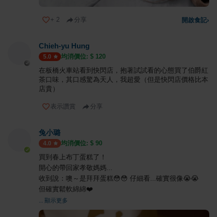
+
2
分享
開啟食記
›
Chieh-yu Hung
均消價位: $
120
5.0
在板橋火車站看到快閃店，抱著試試看的心態買了伯爵紅
茶口味，其口感驚為天人，我超愛（但是快閃店價格比本
店貴）
表示讚賞
分享
兔小璐
均消價位: $
90
4.0
買到春上布丁蛋糕了！
開心的帶回家孝敬媽媽...
收到說：噢～是拜拜蛋糕😳😳 仔細看...確實很像😭😭
但確實鬆軟綿綿❤️
... 顯示更多