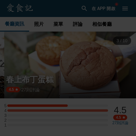
在 APP 開啟
餐廳資訊
照片
菜單
評論
相似餐廳
3
/
10
春上布丁蛋糕
27
則評論
·
4.5
5
4.5
5 星：3 則評論
4
4 星：5 則評論
3
3 星：0 則評論
4.5
2
2 星：0 則評論
27
則評論
1
1 星：0 則評論