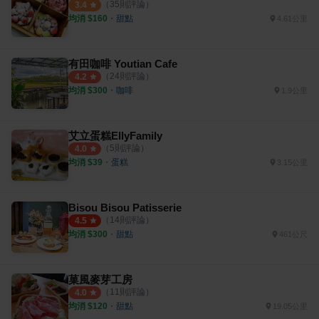
（
35
則評論）
3.4
均消 $
160
・
甜點
4.61公里
有田咖啡 Youtian Cafe
（
24
則評論）
4.2
均消 $
300
・
咖啡
1.9公里
艾立蛋糕EllyFamily
（
5
則評論）
4.0
均消 $
39
・
蛋糕
3.15公里
Bisou Bisou Patisserie
（
14
則評論）
4.5
均消 $
300
・
甜點
461公尺
菓風麥芽工房
（
11
則評論）
4.0
均消 $
120
・
甜點
19.05公里