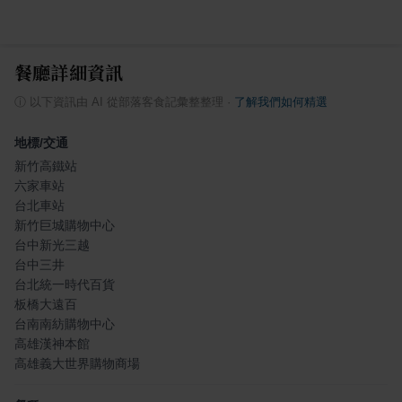
餐廳詳細資訊
ⓘ
以下資訊由 AI 從部落客食記彙整整理
·
了解我們如何精選
地標/交通
新竹高鐵站
六家車站
台北車站
新竹巨城購物中心
台中新光三越
台中三井
台北統一時代百貨
板橋大遠百
台南南紡購物中心
高雄漢神本館
高雄義大世界購物商場