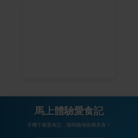
馬上體驗愛食記
手機下載愛食記，隨時隨地收藏美食！