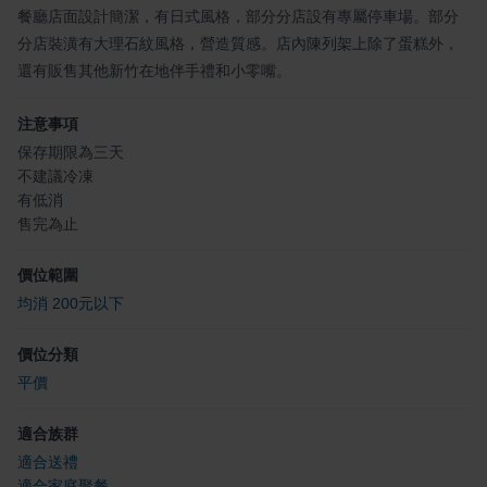
餐廳店面設計簡潔，有日式風格，部分分店設有專屬停車場。部分
分店裝潢有大理石紋風格，營造質感。店內陳列架上除了蛋糕外，
還有販售其他新竹在地伴手禮和小零嘴。
注意事項
保存期限為三天
不建議冷凍
有低消
售完為止
價位範圍
均消 200元以下
價位分類
平價
適合族群
適合送禮
適合家庭聚餐