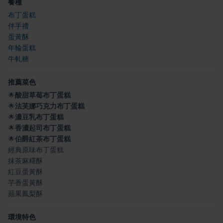
餐種
布丁蛋糕
伴手禮
蛋黃酥
年輪蛋糕
牛軋糖
推薦菜色
🌟
酸甜草莓布丁蛋糕
🌟
法芙娜巧克力布丁蛋糕
🌟
濃豆乳布丁蛋糕
🌟
香濃起司布丁蛋糕
🌟
伯爵紅茶布丁蛋糕
經典原味布丁蛋糕
抹茶麻糬酥
紅豆蛋黃酥
芋香蛋黃酥
蘋果鳳梨酥
環境特色