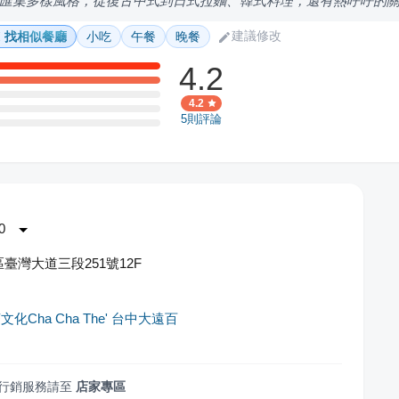
匯集多樣風格，從復古中式到日式拉麵、韓式料理，還有熱呼呼的
建議修改
找相似餐廳
小吃
午餐
晚餐
4.2
4.2
5
則評論
0
臺灣大道三段251號12F
化Cha Cha The' 台中大遠百
行銷服務請至
店家專區