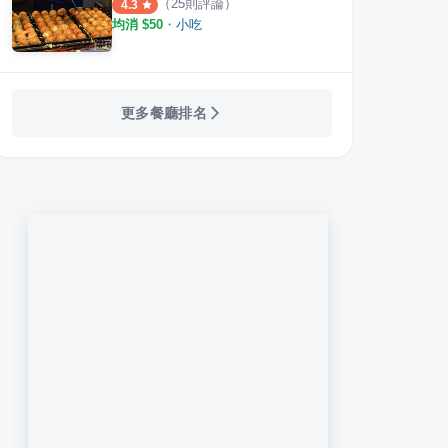
（
25
則評論）
4.3
均消 $
50
・
小吃
更多餐廳排名