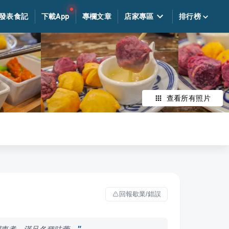
發表食記
下載App
專欄文章
店家專區
排行榜
查看所有照片
回報歇業/錯誤