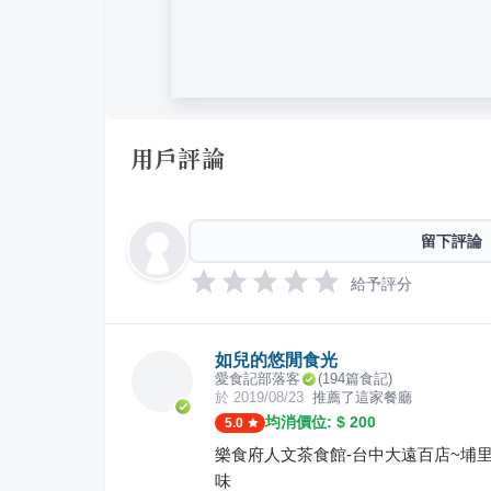
用戶評論
留下評論
給予評分
如兒的悠閒食光
愛食記部落客
(
194
篇食記)
於
2019/08/23
推薦了這家餐廳
均消價位: $
200
5.0
樂食府人文茶食館-台中大遠百店~埔
味