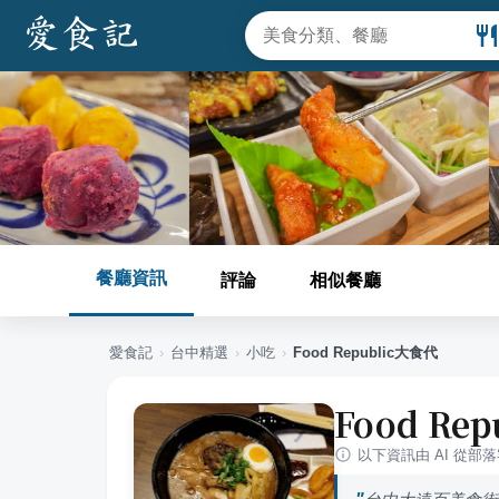
餐廳資訊
評論
相似餐廳
愛食記
›
台中
精選
›
小吃
›
Food Republic大食代
Food Re
以下資訊由 AI 從部