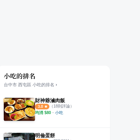
小吃的排名
台中市
西屯區
小吃
的排名
›
財神爺滷肉飯
（
18
則評論）
3.0
均消 $
80
・
小吃
明倫蛋餅