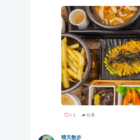
+
1
分享
晴天散步