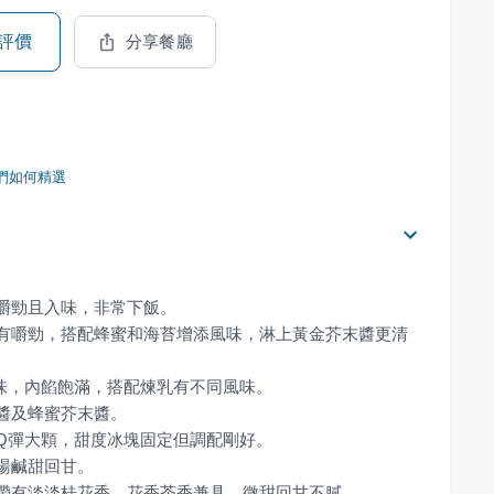
評價
分享餐廳
們如何精選
嫩有嚼勁，搭配蜂蜜和海苔增添風味，淋上黃金芥末醬更清