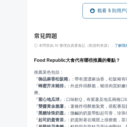
觀看
5
則用戶
常見問題
ⓘ
本問答由 AI 整理自真實食記（附資料來源）
·
了解我
Food Republic大食代有哪些推薦的餐點？
『
御品麻香松阪豬
』
『
蜂蜜芥末豬排
』
: 外皮炸得酥脆，豬排肉質鮮
『
紫心地瓜球
』
『
雙醬黃金脆薯
』
『
黑糖珍珠奶蓋
』
『
起司奶蓋青茶
』
『
烏龍桂花拿鐵
』