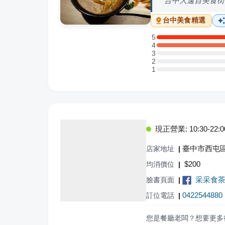
台中大遠百美食街
台中
美食精選
5
5 星：1 則評論
4
4 星：1 則評論
3
3 星：0 則評論
2
2 星：0 則評論
1
1 星：0 則評論
現正營業: 10:30-22:0
臺中市西屯區
店家地址
|
$
200
均消價位
|
采采食茶文
臉書頁面
|
0422544880
訂位電話
|
您是餐廳老闆？想要更多