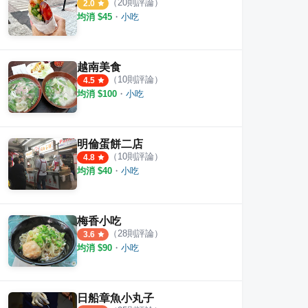
（
20
則評論）
2.0
均消 $
45
・
小吃
越南美食
（
10
則評論）
4.5
均消 $
100
・
小吃
經典麵食館
Woosaパンケーキ 屋莎鬆餅屋 
西川
·
15
則評論
·
45
則評論
4.2
3.5
明倫蛋餅二店
（
10
則評論）
4.8
均消 $
40
・
小吃
梅香小吃
（
28
則評論）
3.6
均消 $
90
・
小吃
日船章魚小丸子