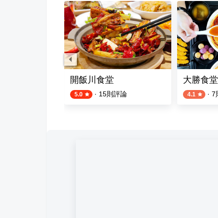
料理坊
開飯川食堂
大勝食堂
則評論
·
15
則評論
·
7
5.0
4.1