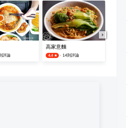
高家意麵
豪煮藝
則評論
·
14
則評論
4.4
5.0