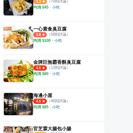
（
70
則評論）
3.3
均消 $
45
・
小吃
一心素食臭豆腐
（
58
則評論）
3.8
均消 $
100
・
小吃
金牌巨無霸香酥臭豆腐
（
13
則評論）
4.6
均消 $
80
・
小吃
海邊小屋
（
46
則評論）
4.5
均消 $
85
・
小吃
官芝霖大腸包小腸