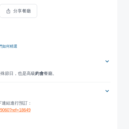
分享餐廳
們如何精選
特殊節日，也是高級
約會
餐廳。
下連結進行預訂：
179060?ref=18649