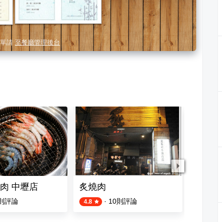
單請
至餐廳管理後台
肉 中壢店
炙燒肉
潮肉燒
則評論
·
10
則評論
4.8
5.0