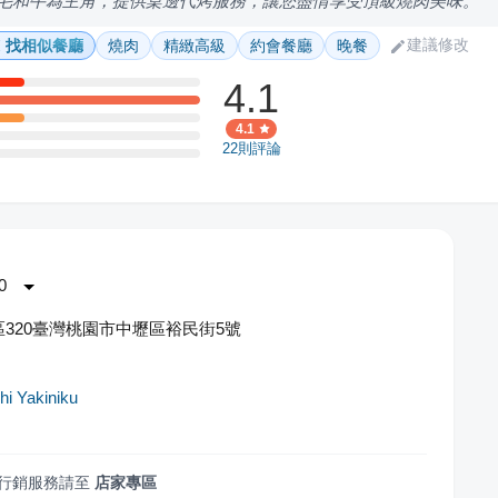
黑毛和牛為主角，提供桌邊代烤服務，讓您盡情享受頂級燒肉美味。
建議修改
找相似餐廳
燒肉
精緻高級
約會餐廳
晚餐
4.1
4.1
22
則評論
0
320臺灣桃園市中壢區裕民街5號
 Yakiniku
行銷服務請至
店家專區