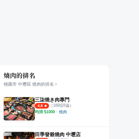
燒肉的排名
桃園市
中壢區
燒肉
的排名
›
三柒燒き肉專門
（
18
則評論）
4.8
均消 $
1000
・
燒肉
田季發爺燒肉 中壢店