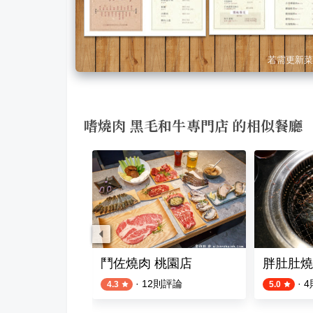
若需更新菜
嗜燒肉 黑毛和牛專門店 的相似餐廳
牛炭火燒肉
鬥佐燒肉 桃園店
胖肚肚燒
評論
·
12
則評論
·
4
4.3
5.0