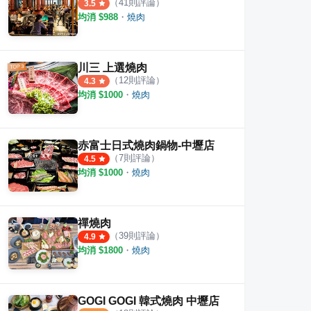
（
41
則評論）
3.5
均消 $
988
・
燒肉
川三 上選燒肉
（
12
則評論）
4.3
均消 $
1000
・
燒肉
赤富士日式燒肉鍋物-中壢店
（
7
則評論）
4.5
均消 $
1000
・
燒肉
禪燒肉
（
39
則評論）
4.9
均消 $
1800
・
燒肉
GOGI GOGI 韓式燒肉 中壢店