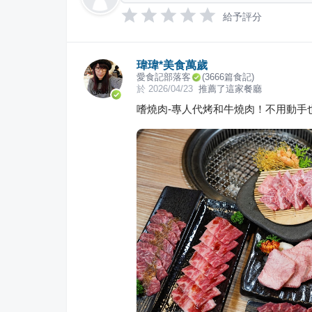
給予評分
瑋瑋*美食萬歲
愛食記部落客
(
3666
篇食記)
於
2026/04/23
推薦了這家餐廳
嗜燒肉-專人代烤和牛燒肉！不用動手