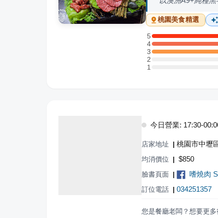
以澳洲A9+純種
桃園
美食精選
5
5 星：1 則評論
4
4 星：2 則評論
3
3 星：1 則評論
2
2 星：0 則評論
1
1 星：0 則評論
今日營業: 17:30-00:0
桃園市中壢區
店家地址
|
$
850
均消價位
|
嗜燒肉 Shi
臉書頁面
|
034251357
訂位電話
|
您是餐廳老闆？想要更多