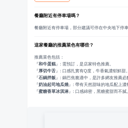
餐廳附近有停車場嗎？
餐廳附近有停車場，部分建議可停在中央地下停
這家餐廳的推薦菜色有哪些？
『
和牛蛋糕
』
『
厚切牛舌
』
『
石鍋拌飯
』
『
奶油起司地瓜燒
』
『
蜜糖香草冰淇淋
』
: 口感綿密，黑糖蜜甜而不膩