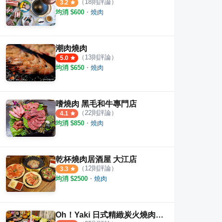
（
18
則評論）
3.2
均消 $
600
・
燒肉
潮肉燒肉
（
13
則評論）
5.0
均消 $
650
・
燒肉
嗜燒肉 黑毛和牛專門店
（
22
則評論）
4.1
均消 $
850
・
燒肉
乾杯燒肉居酒屋 大江店
（
12
則評論）
3.3
均消 $
2500
・
燒肉
肉
吃肉肉燒き肉専門店
禪燒
·
13
則評論
·
10
則評論
4.5
4.9
Oh！Yaki 日式精緻炭火燒肉 中壢店