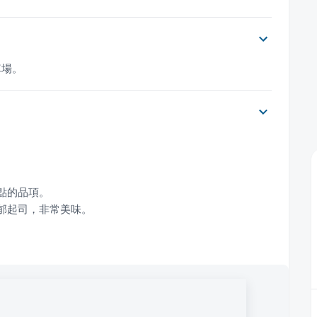
車場。
。