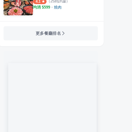
（
25
則評論）
4.1
均消 $
599
・
燒肉
更多餐廳排名