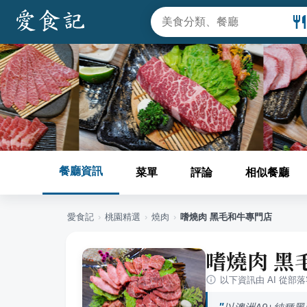
餐廳資訊
菜單
評論
相似餐廳
愛食記
›
桃園
精選
›
燒肉
›
嗜燒肉 黑毛和牛專門店
嗜燒肉 黑
以下資訊由 AI 從部