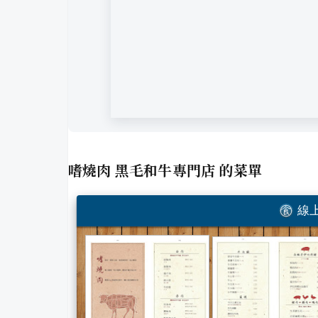
嗜燒肉 黑毛和牛專門店
的菜單
線上