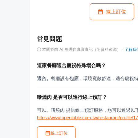
線上訂位
常見問題
ⓘ
本問答由 AI 整理自真實食記（附資料來源）
·
了解我
這家餐廳適合慶祝特殊場合嗎？
適合。
餐廳設有
包廂
，環境寬敞舒適，適合慶祝
嗜燒肉 是否可以進行線上預訂？
可以。嗜燒肉 提供線上預訂服務，您可以透過以
https://www.opentable.com.tw/restaurant/profile/
線上訂位