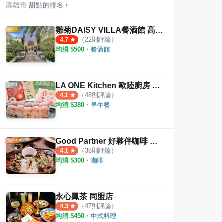
高雄市
甜點
的排名
›
雛菊DAISY VILLA餐酒館 高雄青海店
（
22
則評論）
4.7
均消 $
500
・
餐酒館
糕專賣店
正興臭豆腐-移動攤車
岡山
·
10
則評論
·
1
則評論
5.0
4.5
LA ONE Kitchen 歐陸廚房 博愛店
（
48
則評論）
4.1
均消 $
380
・
早午餐
Good Partner 好夥伴咖啡 巨蛋店
（
38
則評論）
4.1
均消 $
300
・
咖啡
永心鳳茶 同盟店
（
47
則評論）
4.3
均消 $
450
・
中式料理