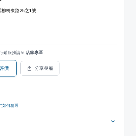
柳橋東路25之1號
行銷服務請至
店家專區
評價
分享餐廳
們如何精選