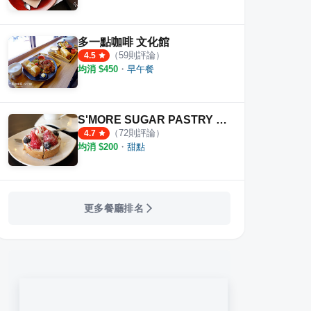
多一點咖啡 文化館
（
59
則評論）
4.5
均消 $
450
・
早午餐
S'MORE SUGAR PASTRY 法式手工甜點
（
72
則評論）
4.7
均消 $
200
・
甜點
更多餐廳排名