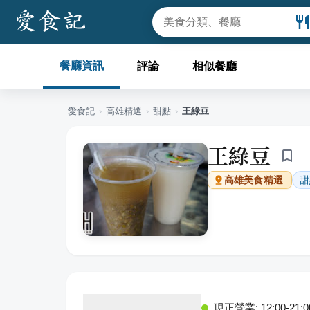
餐廳資訊
評論
相似餐廳
愛食記
›
高雄
精選
›
甜點
›
王綠豆
王綠豆
甜
高雄
美食精選
現正營業: 12:00-21:0