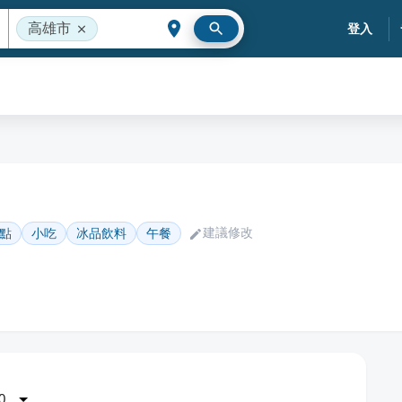
高雄市
登入
建議修改
點
小吃
冰品飲料
午餐
0