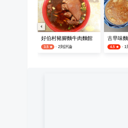
包
好伯村豬腳麵牛肉麵館
古早味麵
評論
·
2
則評論
·
1
3.5
4.5