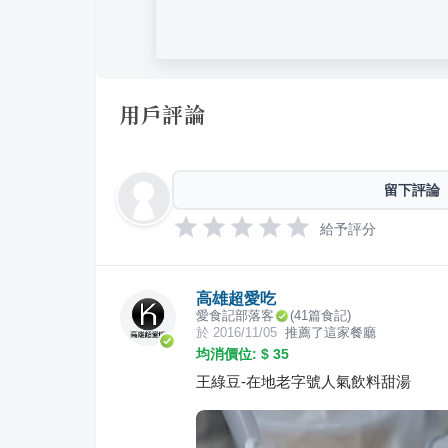
用戶評論
留下評論
給予評分
高雄超愛吃
愛食記部落客
(
41
篇食記)
於
2016/11/05
推薦了這家餐廳
均消價位: $
35
王綠豆-在地老字號人氣飲料甜湯