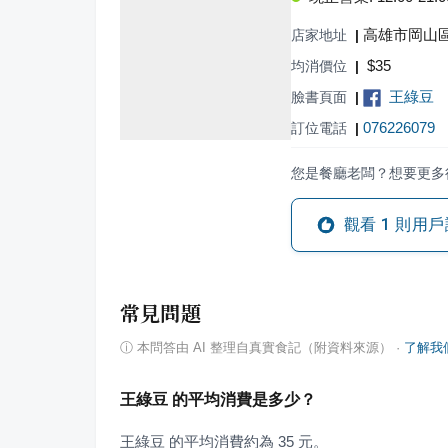
高雄市岡山區
店家地址
|
$
35
均消價位
|
王綠豆
臉書頁面
|
076226079
訂位電話
|
您是餐廳老闆？想要更多
觀看
1
則用戶
常見問題
ⓘ
本問答由 AI 整理自真實食記（附資料來源）
·
了解我
王綠豆 的平均消費是多少？
王綠豆 的平均消費約為 35 元。