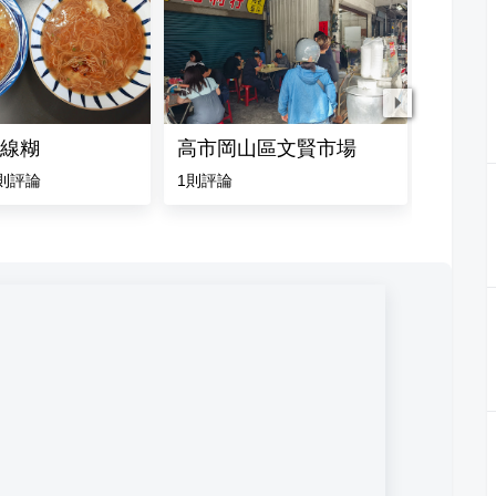
線糊
高市岡山區文賢市場
藍家米
則評論
1
則評論
4.8