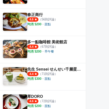
春正商行
（
56
則評論）
4.6
均消 $
200
・
甜點
多一點咖啡館 美術館店
（
67
則評論）
4.4
均消 $
200
・
早午餐
先生 Sensei せんせい千層蛋糕 新光店
（
71
則評論）
4.4
均消 $
300
・
甜點
草DORO
（
72
則評論）
4.6
均消 $
200
・
甜點