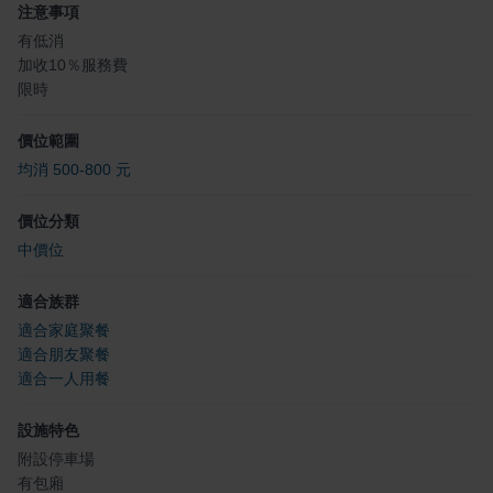
注意事項
有低消
加收10％服務費
限時
價位範圍
均消 500-800 元
價位分類
中價位
適合族群
適合家庭聚餐
適合朋友聚餐
適合一人用餐
設施特色
附設停車場
有包廂