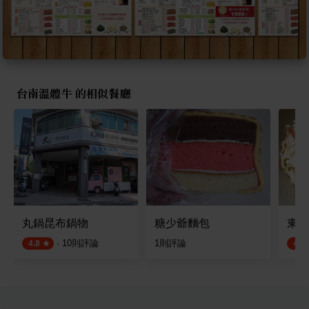
台南溫體牛 的相似餐廳
丸鍋昆布鍋物
糖少爺麵包
東勢
·
10
則評論
1
則評論
4.8
4.5