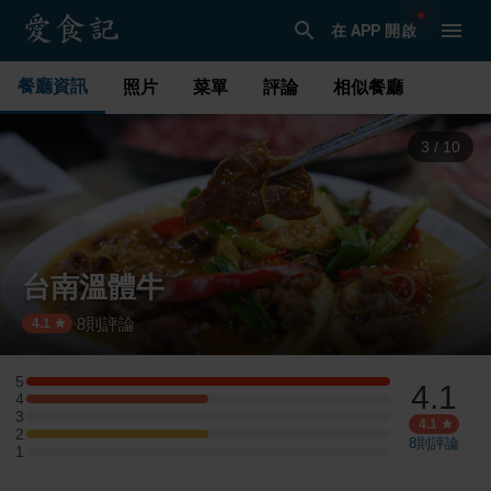
在 APP 開啟
餐廳資訊
照片
菜單
評論
相似餐廳
4
/
10
台南溫體牛
8
則評論
·
4.1
5
4.1
5 星：2 則評論
4
4 星：1 則評論
3
3 星：0 則評論
4.1
2
2 星：1 則評論
8
則評論
1
1 星：0 則評論