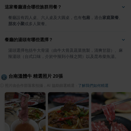
這家餐廳適合哪些族群用餐？
餐廳設有四人桌、六人桌及大圓桌，也有
包廂
，適合
家庭聚餐
、
朋友小聚
或多人聚餐。
餐廳的湯頭有哪些選擇？
湯頭選擇包括牛大骨湯（由牛大骨及蔬菜熬製，清爽甘甜）、麻
辣湯頭（台式口味，介於中辣到小辣之間）以及昆布柴魚湯。
台南溫體牛
精選照片
20
張
ⓘ
照片由合作部落客拍攝，AI 協助篩選精選
·
了解我們如何精選