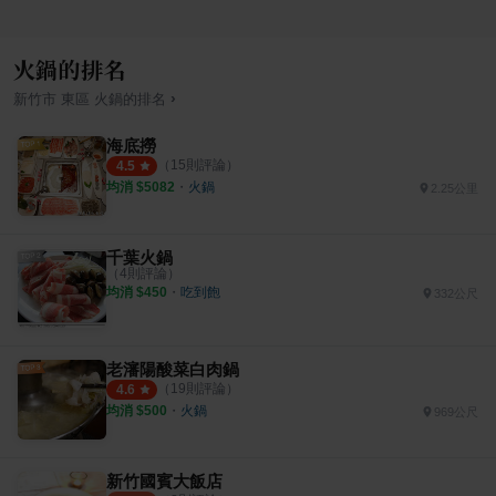
火鍋的排名
›
新竹市
東區
火鍋
的排名
海底撈
（
15
則評論）
4.5
均消 $
5082
・
火鍋
2.25公里
千葉火鍋
（
4
則評論）
均消 $
450
・
吃到飽
332公尺
老瀋陽酸菜白肉鍋
（
19
則評論）
4.6
均消 $
500
・
火鍋
969公尺
新竹國賓大飯店