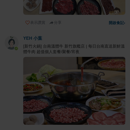
表示讚賞
分享
開啟食記
›
YEH 小葉
[新竹火鍋] 台南溫體牛 新竹旗艦店 | 每日台南直送新鮮溫
體牛肉 超值個人套餐/聚餐/宵夜