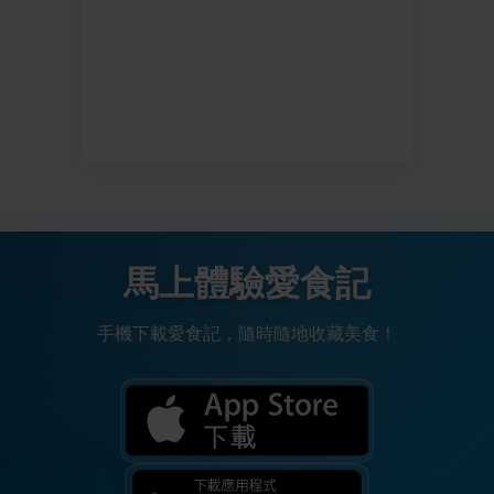
馬上體驗愛食記
手機下載愛食記，隨時隨地收藏美食！