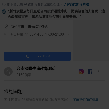
以下資訊由 AI 從部落客食記彙整整理
·
了解我們如何精選
“
新竹旗艦店每日直送台南新鮮溫體牛肉，提供超值個人套餐，適
合聚餐或宵夜，讓您品嚐道地台南牛肉湯美味。
”
新竹市東區東光路173號
今日營業: 11:00-14:00, 17:00-21:00
035720599
台南溫體牛 新竹旗艦店
台
3169
個讚
常見問題
ⓘ
本問答由 AI 整理自真實食記（附資料來源）
·
了解我們如何精選