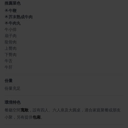
推薦菜色
🌟
牛鞭
🌟
芥末熟成牛肉
🌟
牛肉丸
牛小排
扇子肉
龍骨肉
上臀肉
下臀肉
牛舌
牛肝
份量
份量充足
環境特色
餐廳空間
寬敞
，設有四人、六人座及大圓桌，適合家庭聚餐或朋友
小聚，另有提供
包廂
。