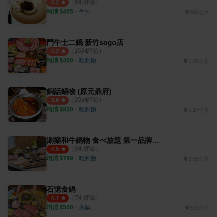
（
8
則評論）
4.2
均消 $
495
・
牛排
866公尺
鬥牛士二鍋 新竹sogo店
（
15
則評論）
4.2
均消 $
400
・
吃到飽
1.15公里
銅話鍋物 (原元鼎府)
（
20
則評論）
3.6
均消 $
820
・
吃到飽
1.17公里
涮樂和牛鍋物 食べ放題 第一品牌 新竹經國店
（
6
則評論）
4.5
均消 $
799
・
吃到飽
2.05公里
石憶食鍋
（
7
則評論）
4.7
均消 $
500
・
火鍋
533公尺