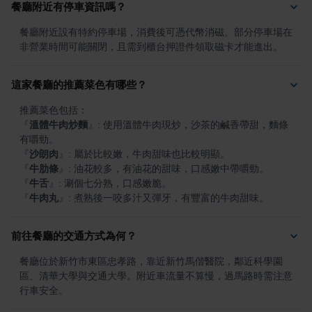
餐廳附近有停車資訊嗎？
餐廳附近設有特約停車場，消費後可憑代幣消磁。部分停車場在
非營業時間可能關閉，且需到櫃台押證件領取磁卡才能進出。
這家餐廳的推薦菜色有哪些？
『
溫體牛肉炒麵
』
: 使用溫體牛肉現炒，沙茶的鹹香帶甜，麵條
『
沙朗肉
』
『
牛肋條
』
『
牛舌
』
『
牛肉丸
』
: 煮熟後一咬多汁又彈牙，有豐富的牛肉甜味。
前往餐廳的交通方式為何？
餐廳位於新竹市東區忠孝路，靠近新竹馬偕醫院，鄰近科學園
區、清華大學與交通大學。附近車流量不算慢，過馬路時需注意
行車安全。