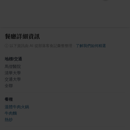
餐廳詳細資訊
ⓘ
以下資訊由 AI 從部落客食記彙整整理
·
了解我們如何精選
地標/交通
馬偕醫院
清華大學
交通大學
全聯
餐種
溫體牛肉火鍋
牛肉麵
熱炒