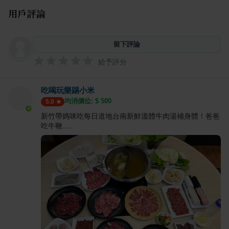
用戶評論
留下評論
給予評分
吃喝玩樂踢小米
均消價位: $
500
5.0
新竹帶媽咪吃每日道地台南新鮮溫體牛肉湯補身體！爸爸
吃牛鞭.....