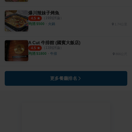
爆川辣妹子烤魚
（
19
則評論）
4.5
均消 $
500
・
火鍋
1.74公里
A Cut 牛排館 (國賓大飯店)
（
13
則評論）
4.5
均消 $
1800
・
牛排
866公尺
更多餐廳排名