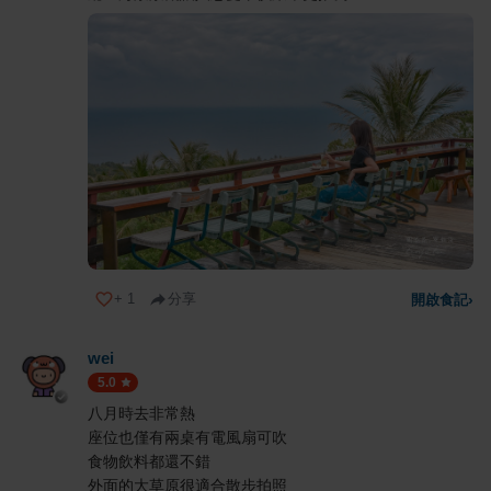
+
1
分享
開啟食記
›
wei
5.0
八月時去非常熱
座位也僅有兩桌有電風扇可吹
食物飲料都還不錯
外面的大草原很適合散步拍照