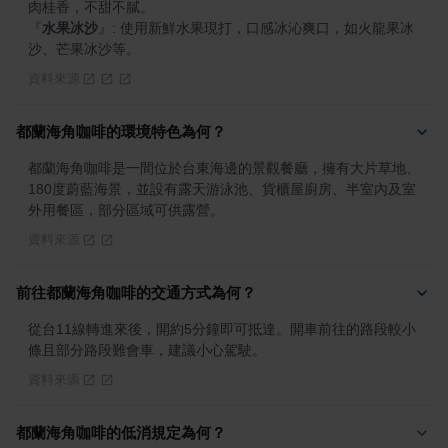
『
水果冰沙
』
: 使用新鮮水果現打，口感冰沁爽口，如火龍果冰
沙、芒果冰沙等。
資料來源
都蘭海角咖啡的環境特色為何？
都蘭海角咖啡是一間位於台東海邊的景觀餐廳，擁有大片草地、
180度蔚藍海景，並設有露天游泳池、貨櫃屋廚房、半室內及室
外用餐區，部分區域可供露營。
資料來源
前往都蘭海角咖啡的交通方式為何？
從台11線轉進來後，開約5分鐘即可抵達。開車前往的路段較小
條且部分路段難會車，建議小心駕駛。
資料來源
都蘭海角咖啡的低消規定為何？