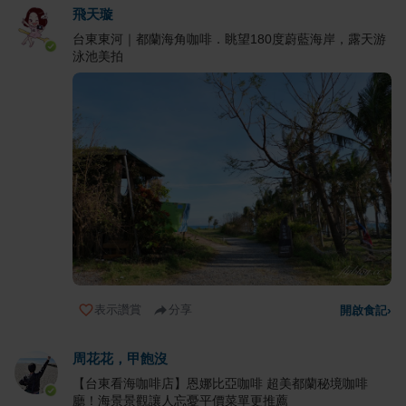
飛天璇
台東東河｜都蘭海角咖啡．眺望180度蔚藍海岸，露天游
泳池美拍
表示讚賞
分享
開啟食記
›
周花花，甲飽沒
【台東看海咖啡店】恩娜比亞咖啡 超美都蘭秘境咖啡
廳！海景景觀讓人忘憂平價菜單更推薦