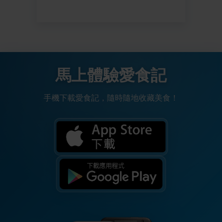
馬上體驗愛食記
手機下載愛食記，隨時隨地收藏美食！