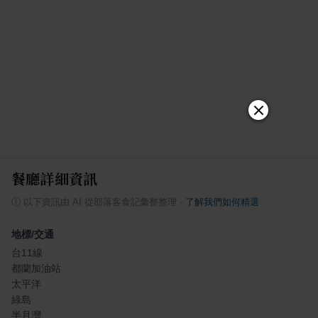
餐廳詳細資訊
ⓘ
以下資訊由 AI 從部落客食記彙整整理
·
了解我們如何精選
地標/交通
台11線
都蘭加油站
太平洋
綠島
半月灣