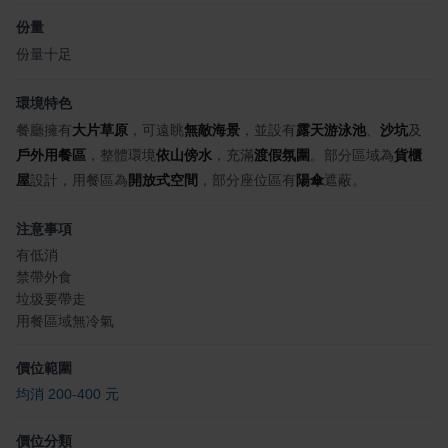
份量
份量十足
環境特色
餐廳擁有
大片草原
，可遠眺
無敵海景
，並設有
露天游泳池
、
沙坑
及
戶外用餐區
，整體環境
依山傍水
，充滿
渡假氛圍
。部分區域為
貨櫃
屋
設計，用餐區為
開放式空間
，部分座位區有
陽傘
遮蔽。
注意事項
有低消
禁帶外食
垃圾要帶走
用餐區域無冷氣
價位範圍
均消 200-400 元
價位分類