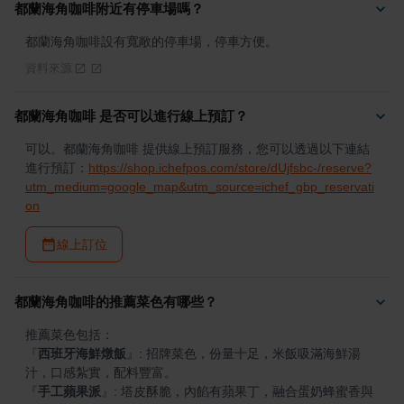
都蘭海角咖啡附近有停車場嗎？
都蘭海角咖啡設有寬敞的停車場，停車方便。
資料來源
都蘭海角咖啡 是否可以進行線上預訂？
可以。都蘭海角咖啡 提供線上預訂服務，您可以透過以下連結
進行預訂：
https://shop.ichefpos.com/store/dUjfsbc-/reserve?
utm_medium=google_map&utm_source=ichef_gbp_reservati
on
線上訂位
都蘭海角咖啡的推薦菜色有哪些？
『
西班牙海鮮燉飯
』
: 招牌菜色，份量十足，米飯吸滿海鮮湯
『
手工蘋果派
』
: 塔皮酥脆，內餡有蘋果丁，融合蛋奶蜂蜜香與