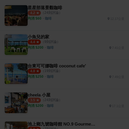
星星部落景觀咖啡
（
24
則評論）
4.2
均消 $
60
・
咖啡
12.17公里
小魚兒的家
（
9
則評論）
4.4
均消 $
200
・
咖啡
7.41公里
台東可可娜咖啡 coconut cafe'
（
19
則評論）
4.8
均消 $
250
・
咖啡
7.49公里
cheela 小屋
（
24
則評論）
3.5
均消 $
200
・
咖啡
17.1公里
池上鄉九號咖啡館 NO.9 Gourmet Coffee