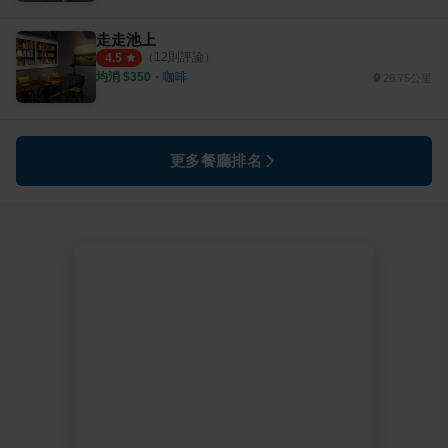
走走池上
（
12
則評論）
4.5
均消 $
350
・
咖啡
26.75公里
更多餐廳排名