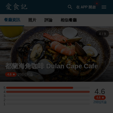
在 APP 開啟
餐廳資訊
照片
評論
相似餐廳
4
/
9
都蘭海角咖啡 Dulan Cape Cafe
29
則評論
·
4.6
5
4.6
5 星：4 則評論
4
4 星：5 則評論
3
3 星：0 則評論
4.6
2
2 星：0 則評論
29
則評論
1
1 星：0 則評論