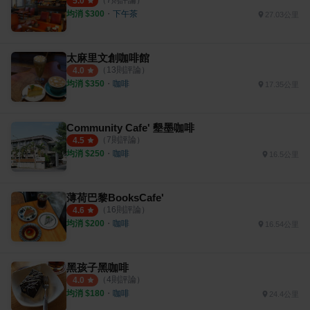
（
7
則評論）
5.0
均消 $
300
・
下午茶
27.03公里
太麻里文創咖啡館
（
13
則評論）
4.0
均消 $
350
・
咖啡
17.35公里
Community Cafe' 墾墨咖啡
（
7
則評論）
4.5
均消 $
250
・
咖啡
16.5公里
薄荷巴黎BooksCafe'
（
16
則評論）
4.6
均消 $
200
・
咖啡
16.54公里
黑孩子黑咖啡
（
4
則評論）
4.0
均消 $
180
・
咖啡
24.4公里