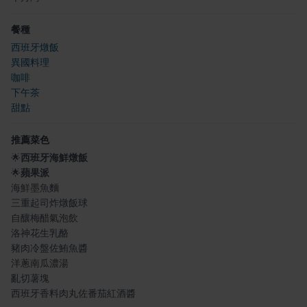
餐種
西班牙燉飯
異國料理
咖啡
下午茶
甜點
推薦菜色
🌟
西班牙海鮮燉飯
🌟
蘋果派
海鮮墨魚麵
三重起司炸燉飯球
自釀梅醋氣泡飲
洛神花生乳酪
豬肉冷盤佐鮪魚醬
洋蔥南瓜濃湯
亂切薯塊
西班牙香料肉丸佐番茄紅酒醬