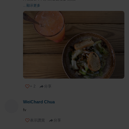
... 顯示更多
+
2
分享
WeiChard Chua
fv
表示讚賞
分享