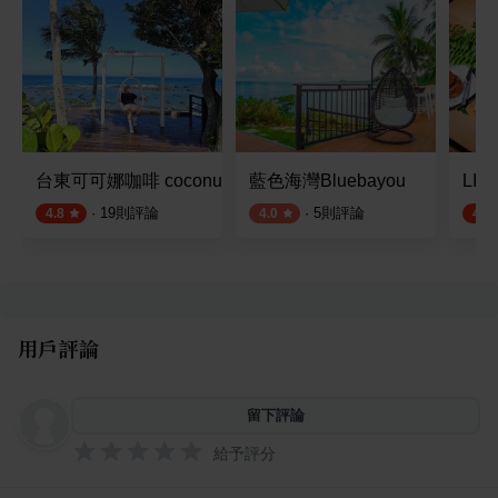
台東可可娜咖啡 coconut cafe'
藍色海灣Bluebayou
LI.
·
19
則評論
·
5
則評論
4.8
4.0
4.9
用戶評論
留下評論
給予評分