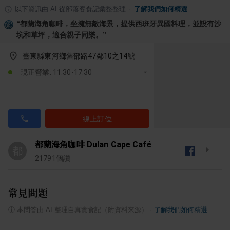
以下資訊由 AI 從部落客食記彙整整理
·
了解我們如何精選
“
都蘭海角咖啡，坐擁無敵海景，提供西班牙異國料理，並設有沙
坑和草坪，適合親子同樂。
”
臺東縣東河鄉舊部路47鄰10之14號
現正營業: 11:30-17:30
線上訂位
都蘭海角咖啡 Dulan Cape Café
都
21791
個讚
常見問題
ⓘ
本問答由 AI 整理自真實食記（附資料來源）
·
了解我們如何精選